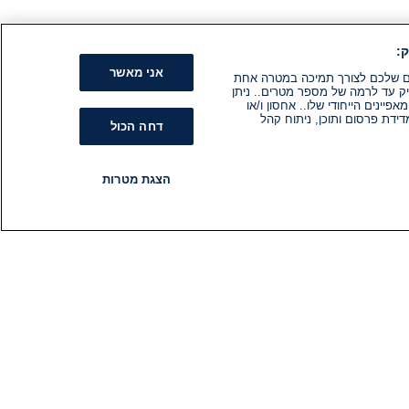
:
אני מאשר
קים שלכם לצורך תמיכה במטרה אחת
ק עד לרמה של מספר מטרים.. ניתן
ינים הייחודי שלו.. אחסון ו/או
ידת פרסום ותוכן, ניתוח קהל
דחה הכול
הצגת מטרות
רדיו
תוכניות
עקבו אחרינו
הירשם לניוזלטר