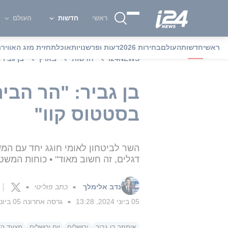
ראשי
חדשות
העולם
ראשי
חדשות
העולם
בחירות 2026
דעות ופרשנויות
אוכל
תחזית מזג האוויר
מ
i24NEWS
חדשות
בארץ
בן גביר
בן גביר: "הר הבי
בסטטוס קוו"
דגלים, זה חשוב מאוד" • כוחות המש
נדב אלימלך
כתב פוליטי
■
■
05 ביוני 2024, 13:28
גרסה אחרונה
05 ביוני 2024, 18:48
■
איתמר בן גביר
ירושלים
יום ירושלים
מצעד הד