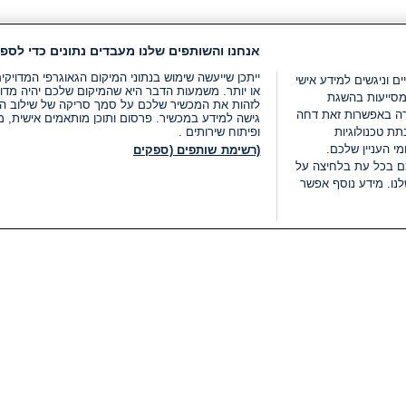
אנחנו והשותפים שלנו מעבדים נתונים כדי לספק
ייתכן שייעשה שימוש בנתוני המיקום הגאוגרפי המדוי
ים וניגשים למידע אישי
או יותר. משמעות הדבר היא שהמיקום שלכם יהיה מדוי
מסייעות בהשגת
לזהות את המכשיר שלכם על סמך סריקה של שילוב המאפי
רה באפשרות זאת דחה
גישה למידע במכשיר. פרסום ותוכן מותאמים אישית, מד
ת טכנולוגיות
ופיתוח שירותים .
י העניין שלכם.
(רשימת שותפים (ספקים
ם בכל עת בלחיצה על
נו. מידע נוסף אפשר
LIVE
קטגוריות
משפטי
חדשות מתפרצות
תנאי שימוש
חדשות
מדיניות פרטיות
העולם
תנאי פרסום ותנאי מכירות
בחירות 2026
הצהרת נגישות
דעות ופרשנויות
נהל העדפות
אוכל
רשימת עוגיות