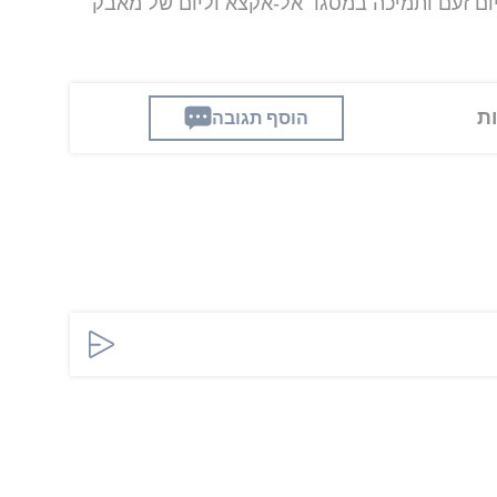
ום זעם ותמיכה במסגד אל-אקצא וליום של מאבק
הוסף תגובה