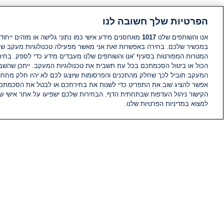
הפרטיות שלך חשובה לנו
אנו והשותפים שלנו
1017
מאחסנים מידע אישי כמו נתוני גלישה או מזהים ייחודי
במכשיר שלכם. בחירה באפשרות זאת אני מאשר מפעילה טכנולוגיות מעקב ש
המטרות המפורטות בסעיף 'אנו והשותפים שלנו מעבדים מידע כדי לספק. בחי
הכול או ביטול הסכמתכם בכל עת תשבית את טכנולוגיות המעקב. ייתכן שהשבת
המעקב תוביל לכך שחלק מהתכנים והפרסומות שיוצגו לכם לא יהיו חלק מחחומ
אפשר להציג שוב את התפריט כדי לשנות את בחירתכם או לבטל את הסכמתכ
הקישור ניהול העדפות שבתחתית הדף. הבחירות שלכם ישפיעו על אתר אישי של
למצוא במדיניות הפרטיות שלנו.
חדשות
פיד חדשות
מידע
הוועד המנהל של i24NEWS
הטאלנטים של i24NEWS
תוכניות הטלוויזיה של i24NEWS
רדיו בשידור חי
דרושים
צור קשר
מפת אתר