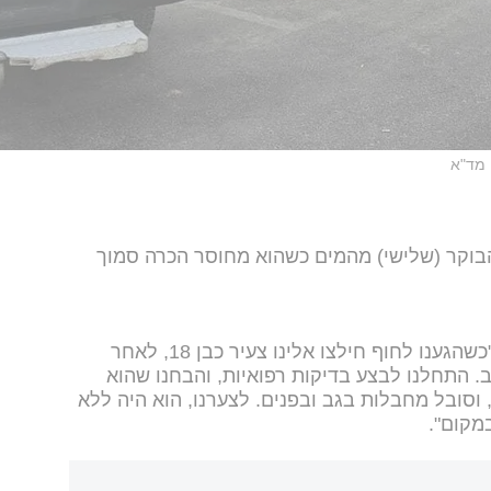
מד"א
צעיר כבן 18 שנמשה הבוקר (שלישי) מהמים כשהוא מחוסר הכרה סמוך
ירין חרבי, חובש בכיר במד"א, סיפר: "כשהגענו לחוף חילצו אלינו צעיר כבן 18, לאחר
. התחלנו לבצע בדיקות רפואיות, והבחנו שהוא
וסובל מחבלות בגב ובפנים. לצערנו, הוא היה ללא
במקום".