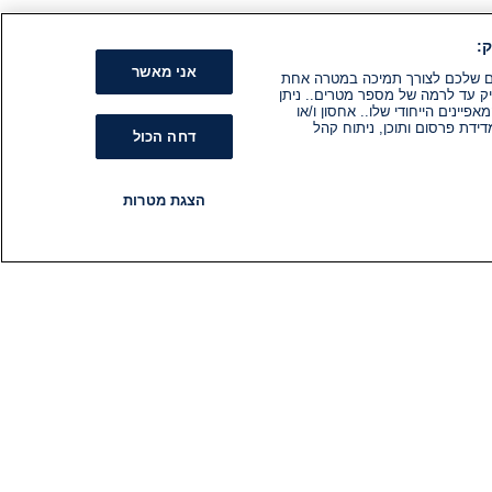
:
אני מאשר
קים שלכם לצורך תמיכה במטרה אחת
ק עד לרמה של מספר מטרים.. ניתן
ינים הייחודי שלו.. אחסון ו/או
ידת פרסום ותוכן, ניתוח קהל
דחה הכול
הצגת מטרות
רדיו
תוכניות
עקבו אחרינו
הירשם לניוזלטר