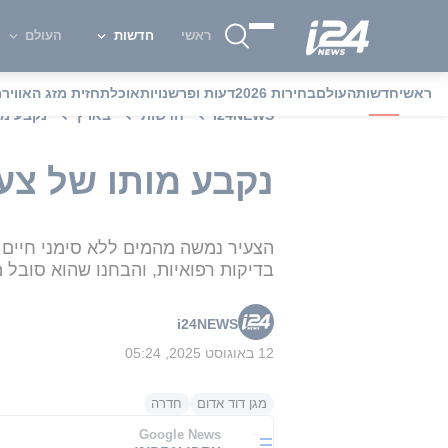
ראשי
חדשות
העולם
ראשי
חדשות
העולם
בחירות 2026
דעות ופרשנויות
אוכל
תחזית מזג האוויר
מ
i24NEWS
חדשות
בארץ
נקבע מותו של צעי
נקבע מותו של צעיר כבן 18 שטבע סמוך לח
הצעיר נמשה מהמים ללא סימני חיים -
בדיקות רפואיות, והבחנו שהוא סובל 
i24NEWS
12 באוגוסט 2025, 05:24
מגן דוד אדום
חדרה
Google News