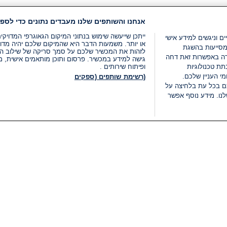
אנחנו והשותפים שלנו מעבדים נתונים כדי לספק
ייתכן שייעשה שימוש בנתוני המיקום הגאוגרפי המדוי
ים וניגשים למידע אישי
או יותר. משמעות הדבר היא שהמיקום שלכם יהיה מדוי
מסייעות בהשגת
לזהות את המכשיר שלכם על סמך סריקה של שילוב המאפי
רה באפשרות זאת דחה
גישה למידע במכשיר. פרסום ותוכן מותאמים אישית, מד
ת טכנולוגיות
ופיתוח שירותים .
י העניין שלכם.
(רשימת שותפים (ספקים
ם בכל עת בלחיצה על
נו. מידע נוסף אפשר
LIVE
קטגוריות
משפטי
חדשות מתפרצות
תנאי שימוש
חדשות
מדיניות פרטיות
העולם
תנאי פרסום ותנאי מכירות
בחירות 2026
הצהרת נגישות
דעות ופרשנויות
נהל העדפות
אוכל
רשימת עוגיות
תחזית מזג האוויר