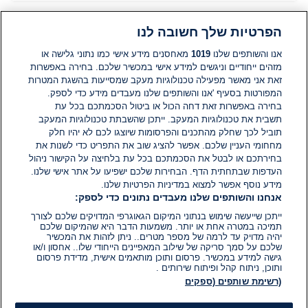
הפרטיות שלך חשובה לנו
תגובות
אנו והשותפים שלנו
1019
מאחסנים מידע אישי כמו נתוני גלישה או
מזהים ייחודיים וניגשים למידע אישי במכשיר שלכם. בחירה באפשרות
זאת אני מאשר מפעילה טכנולוגיות מעקב שמסייעות בהשגת המטרות
אין עדיין תגובות. היה הראשון להגיב
המפורטות בסעיף 'אנו והשותפים שלנו מעבדים מידע כדי לספק.
בחירה באפשרות זאת דחה הכול או ביטול הסכמתכם בכל עת
הוסף תגובה
תשבית את טכנולוגיות המעקב. ייתכן שהשבתת טכנולוגיות המעקב
תוביל לכך שחלק מהתכנים והפרסומות שיוצגו לכם לא יהיו חלק
מחחומי העניין שלכם. אפשר להציג שוב את התפריט כדי לשנות את
בחירתכם או לבטל את הסכמתכם בכל עת בלחיצה על הקישור ניהול
העדפות שבתחתית הדף. הבחירות שלכם ישפיעו על אתר אישי שלנו.
מידע נוסף אפשר למצוא במדיניות הפרטיות שלנו.
אנחנו והשותפים שלנו מעבדים נתונים כדי לספק:
ייתכן שייעשה שימוש בנתוני המיקום הגאוגרפי המדויקים שלכם לצורך
תמיכה במטרה אחת או יותר. משמעות הדבר היא שהמיקום שלכם
יהיה מדויק עד לרמה של מספר מטרים.. ניתן לזהות את המכשיר
שלכם על סמך סריקה של שילוב המאפיינים הייחודי שלו.. אחסון ו/או
גישה למידע במכשיר. פרסום ותוכן מותאמים אישית, מדידת פרסום
ותוכן, ניתוח קהל ופיתוח שירותים .
(רשימת שותפים (ספקים