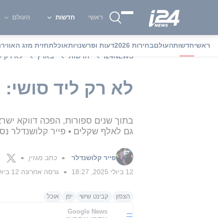
ראשי
חדשות
העולם
ראשי
חדשות
העולם
בחירות 2026
דעות ופרשנויות
אוכל
תחזית מזג האוויר
מ
i24NEWS
חדשות
בארץ
לא רק ל
לא רק ליד סושי:
בתוך שנים ספורות, הפכה דווקא ישרא
גם לאלף שקלים • פייר קלושנדלר נסע 
פייר קלושנדלר
כתב מגזין
■
■
12 ביולי 2025, 18:27
גרסה אחרונה
12 ביולי 2025, 18:31
■
הצפון
קבינט שישי
יפן
אוכל
Google News