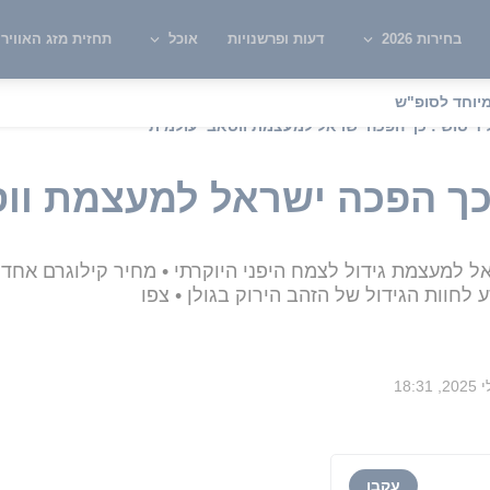
בחירות 2026
דעות ופרשנויות
אוכל
תחזית מזג האוויר
יוחד לסופ"ש
יד סושי: כך הפכה ישראל למעצמת ווסאבי עולמית
 כך הפכה ישראל למעצמת ווס
ל למעצמת גידול לצמח היפני היוקרתי • מחיר קילוגרם אחד ש
לחוות הגידול של הזהב הירוק בגולן • צפו
עקבו