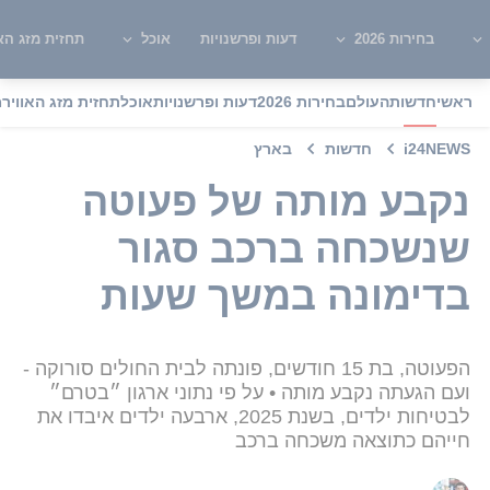
בחירות 2026
דעות ופרשנויות
אוכל
תחזית מזג האו
ראשי
חדשות
העולם
בחירות 2026
דעות ופרשנויות
אוכל
תחזית מזג האוויר
מ
i24NEWS
חדשות
בארץ
נקבע מותה של פעוטה
שנשכחה ברכב סגור
בדימונה במשך שעות
הפעוטה, בת 15 חודשים, פונתה לבית החולים סורוקה -
ועם הגעתה נקבע מותה • על פי נתוני ארגון ״בטרם״
לבטיחות ילדים, בשנת 2025, ארבעה ילדים איבדו את
חייהם כתוצאה משכחה ברכב