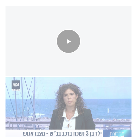
ילד בן שלוש נשכח ברכב בבאר שבע - מצבו אנוש
i24NEWS
״שכחת ילד ברכב יכולה לקרות לכל אחד והיא מושפעת
משינוי שגרה, עייפות, הסחת דעת או סטרס. הורים
יקרים, הטמיעו
הרגלים פשוטים ומצילי חיים
כמו הנחת
חפץ שתזדקקו לו בסיום הנסיעה במושב האחורי או
קביעת תזכורת בנייד לסוף הנסיעה. מומלץ להיעזר
במערכת טכנולוגית המתריעה על שכחת ילדים ברכב
כאמצעי הגנה נוסף״, מסבירה אורלי.