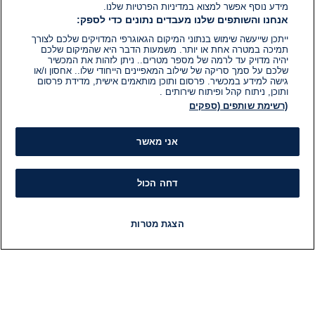
מידע נוסף אפשר למצוא במדיניות הפרטיות שלנו.
אנחנו והשותפים שלנו מעבדים נתונים כדי לספק:
ייתכן שייעשה שימוש בנתוני המיקום הגאוגרפי המדויקים שלכם לצורך
תמיכה במטרה אחת או יותר. משמעות הדבר היא שהמיקום שלכם
יהיה מדויק עד לרמה של מספר מטרים.. ניתן לזהות את המכשיר
שלכם על סמך סריקה של שילוב המאפיינים הייחודי שלו.. אחסון ו/או
גישה למידע במכשיר. פרסום ותוכן מותאמים אישית, מדידת פרסום
ותוכן, ניתוח קהל ופיתוח שירותים .
(רשימת שותפים (ספקים
אני מאשר
דחה הכול
הצגת מטרות
חדשות
פיד חדשות
LIVE
רדיו
תוכניות
מידע
קט