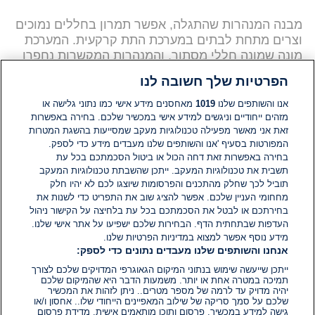
מבנה המנהרות שהתגלה, אפשר תמרון בחללים נמוכים
וצרים מתחת לבתים במערכת התת קרקעית. המערכת
מונה שמונה חללי מסתור, והמנהרות המקשרות נחפרו
ב-90 מעלות, זאת בכדי להפריע לחיילים הרומאים
הפרטיות שלך חשובה לנו
החמושים שרדפו אחרי המורדים. החפירה העלתה גם
מאות שברי כלי חרס וזכוכיות, טבעת מרשימה ועוד
אנו והשותפים שלנו
1019
מאחסנים מידע אישי כמו נתוני גלישה או
ממצאים נוספים מרתקים.
מזהים ייחודיים וניגשים למידע אישי במכשיר שלכם. בחירה באפשרות
זאת אני מאשר מפעילה טכנולוגיות מעקב שמסייעות בהשגת המטרות
המפורטות בסעיף 'אנו והשותפים שלנו מעבדים מידע כדי לספק.
בחירה באפשרות זאת דחה הכול או ביטול הסכמתכם בכל עת
גילוי מתחם המסתור יכול גם לתרום לוויכוח הניצח
תשבית את טכנולוגיות המעקב. ייתכן שהשבתת טכנולוגיות המעקב
עשרות שנים בין חוקרים, בשאלה האם מרד בר כוכבא
תוביל לכך שחלק מהתכנים והפרסומות שיוצגו לכם לא יהיו חלק
הגיע לגליל או נשאר בתחומי יהודה ומרכז ישראל. על
מחחומי העניין שלכם. אפשר להציג שוב את התפריט כדי לשנות את
סמך ממצאים שונים, מתארכים מנהלי החפירות
בחירתכם או לבטל את הסכמתכם בכל עת בלחיצה על הקישור ניהול
הארכיאולוגים אורי ברגר מרשות העתיקות ופרופ׳ ינון
העדפות שבתחתית הדף. הבחירות שלכם ישפיעו על אתר אישי שלנו.
מידע נוסף אפשר למצוא במדיניות הפרטיות שלנו.
שבטיאל מהמכללה האקדמית צפת את החלקים
אנחנו והשותפים שלנו מעבדים נתונים כדי לספק:
הפנימיים של מתחם המסתור לימי פרוץ המרד השני.
ייתכן שייעשה שימוש בנתוני המיקום הגאוגרפי המדויקים שלכם לצורך
הם אף רואים שכמה מהמתקנים העתיקים היו בשימוש
תמיכה במטרה אחת או יותר. משמעות הדבר היא שהמיקום שלכם
לראשונה במהלך המרד הראשון. "לא בטוח שהמתחם
יהיה מדויק עד לרמה של מספר מטרים.. ניתן לזהות את המכשיר
שימש להסתרה ובריחה במהלך המרד השני, אבל נראה
שלכם על סמך סריקה של שילוב המאפיינים הייחודי שלו.. אחסון ו/או
גישה למידע במכשיר. פרסום ותוכן מותאמים אישית, מדידת פרסום