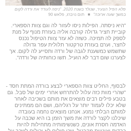
פלא הפיל הצעיר, שנולד בשנת 2020. "ניסה לעודד את ורדה לקום
במשך שעה ארוכה"
תום נויברג, פלאש 90
"היא ניסתה. הפילות ניסו לעזור לה וגם צוות הספארי.
קוביית חציר גדולה קורבה אליה בעזרת מנוף על מנת
לספק לה תמיכה. כשזה לא עזר צוות הטיפול נכנס
לחצר, וערם בעזרת טרקטור תלולית עפר גדולה
שתשמש כמשענת לגבה של ורדה ותסייע לה לקום. אך
לצערנו שום דבר לא הועיל. תשו כוחותיה של ורדה".
לבסוף, החליט צוות הספארי לבצע בורדה המתת חסד -
"שהרי מוות כזה עלול להתרחש אחרי ימים של סבל. גם
בטבע פילים רבים מוצאים את מותם בשכיבה לאחר
שלא יכלו לעמוד יותר על רגליהם, ושם הם ממתינים
למותם הבלתי נמנע. אנחנו מוצאים נחמה בעובדה
שיכלנו לקצר לורדה את משך הזמן בו היא שכבה על
האדמה חסרת אונים, כשנשימותיה מתחילות להיות