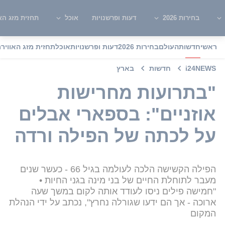
בחירות 2026
דעות ופרשנויות
אוכל
תחזית מזג האו
ראשי
חדשות
העולם
בחירות 2026
דעות ופרשנויות
אוכל
תחזית מזג האוויר
מ
i24NEWS
חדשות
בארץ
"בתרועות מחרישות
אוזניים": בספארי אבלים
על לכתה של הפילה ורדה
הפילה הקשישה הלכה לעולמה בגיל 66 - כעשר שנים
מעבר לתוחלת החיים של בני מינה בגני החיות •
"חמישה פילים ניסו לעודד אותה לקום במשך שעה
ארוכה - אך הם ידעו שגורלה נחרץ", נכתב על ידי הנהלת
המקום