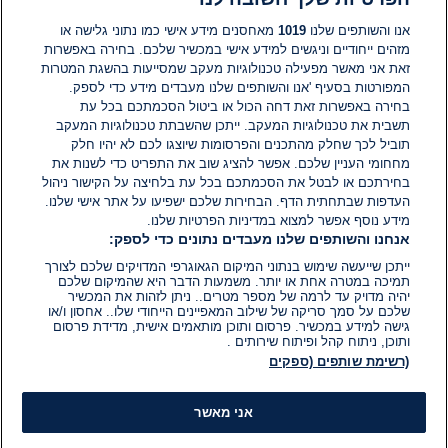
תגובות
אנו והשותפים שלנו
1019
מאחסנים מידע אישי כמו נתוני גלישה או
מזהים ייחודיים וניגשים למידע אישי במכשיר שלכם. בחירה באפשרות
אין עדיין תגובות. היה הראשון להגיב
זאת אני מאשר מפעילה טכנולוגיות מעקב שמסייעות בהשגת המטרות
המפורטות בסעיף 'אנו והשותפים שלנו מעבדים מידע כדי לספק.
בחירה באפשרות זאת דחה הכול או ביטול הסכמתכם בכל עת
הוסף תגובה
תשבית את טכנולוגיות המעקב. ייתכן שהשבתת טכנולוגיות המעקב
תוביל לכך שחלק מהתכנים והפרסומות שיוצגו לכם לא יהיו חלק
מחחומי העניין שלכם. אפשר להציג שוב את התפריט כדי לשנות את
בחירתכם או לבטל את הסכמתכם בכל עת בלחיצה על הקישור ניהול
העדפות שבתחתית הדף. הבחירות שלכם ישפיעו על אתר אישי שלנו.
מידע נוסף אפשר למצוא במדיניות הפרטיות שלנו.
אנחנו והשותפים שלנו מעבדים נתונים כדי לספק:
ייתכן שייעשה שימוש בנתוני המיקום הגאוגרפי המדויקים שלכם לצורך
תמיכה במטרה אחת או יותר. משמעות הדבר היא שהמיקום שלכם
יהיה מדויק עד לרמה של מספר מטרים.. ניתן לזהות את המכשיר
שלכם על סמך סריקה של שילוב המאפיינים הייחודי שלו.. אחסון ו/או
גישה למידע במכשיר. פרסום ותוכן מותאמים אישית, מדידת פרסום
ותוכן, ניתוח קהל ופיתוח שירותים .
(רשימת שותפים (ספקים
אני מאשר