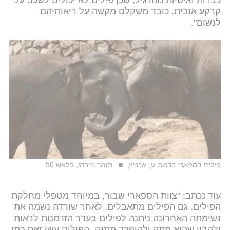
כבדות ואיטיות מהרגיל, שכן פילים לא יכולים לשכב על
קרקע אנכית. כובד משקלם מקשה על ריאותיהם
לנשום".
פילים בספארי ברמת גן, ארכיון
תומר נויברג, פלאש 90
עוד נכתב: "צוות הספארי שבור, במיוחד מטפלי מחלקת
הפילים. גם הפילים מתאבלים. לאחר שורדה נשמה את
נשימתה האחרונה ניתנה לפילים בעדר הזדמנות לראות
ולהבין שהיא מתה ולהיפרד ממנה. הפילים עשו זאת כמו