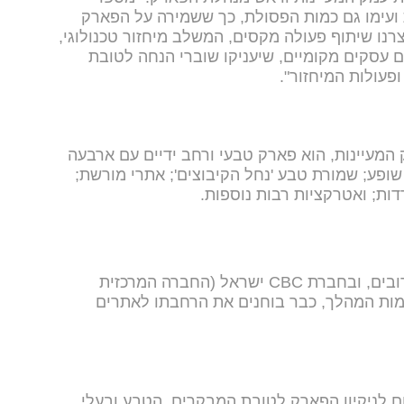
ועימו גם כמות הפסולת, כך ששמירה על הפארק
צרנו שיתוף פעולה מקסים, המשלב מיחזור טכנולוגי,
 עסקים מקומיים, שיעניקו שוברי הנחה לטובת
ופעולות המיחזור".
מעיינות, הוא פארק טבעי ורחב ידיים עם ארבעה
שופע; שמורת טבע 'נחל הקיבוצים'; אתרי מורשת;
דות; ואטרקציות רבות נוספות.
הפיילוט הנוכחי יימשך בחודשיים הקרובים, ובחברת CBC ישראל (החברה המרכזית
זמות המהלך, כבר בוחנים את הרחבתו לאתרים
ם לניקיון הפארק לטובת המבקרים, הטבע ובעלי