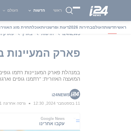
ראשי
חדשות
העולם
ראשי
חדשות
העולם
בחירות 2026
דעות ופרשנויות
אוכל
תחזית מזג האוויר
מ
i24NEWS
חדשות
בארץ
פארק המ
פארק המעיינות ב
במנהלת פארק המעניינות רתמו גופים
המועצה האזורית: "רתמנו גופים וארגו
i24NEWS
11 בספטמבר 2024, 12:30
גרסה אחרונה
11 בספטמב
■
Google News
עקבו אחרינו