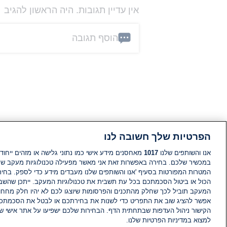
אין עדיין תגובות. היה הראשון להגיב
הוסף תגובה
הפרטיות שלך חשובה לנו
אנו והשותפים שלנו
1017
מאחסנים מידע אישי כמו נתוני גלישה או מזהים ייחודי
במכשיר שלכם. בחירה באפשרות זאת אני מאשר מפעילה טכנולוגיות מעקב ש
המטרות המפורטות בסעיף 'אנו והשותפים שלנו מעבדים מידע כדי לספק. בחי
הכול או ביטול הסכמתכם בכל עת תשבית את טכנולוגיות המעקב. ייתכן שהשבת
המעקב תוביל לכך שחלק מהתכנים והפרסומות שיוצגו לכם לא יהיו חלק מחחומ
אפשר להציג שוב את התפריט כדי לשנות את בחירתכם או לבטל את הסכמתכ
הקישור ניהול העדפות שבתחתית הדף. הבחירות שלכם ישפיעו על אתר אישי של
למצוא במדיניות הפרטיות שלנו.