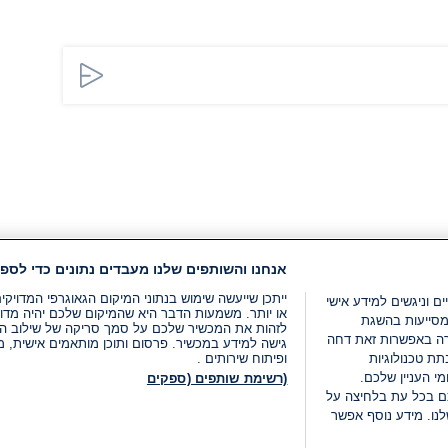
אנחנו והשותפים שלנו מעבדים נתונים כדי לספק
ייתכן שייעשה שימוש בנתוני המיקום הגאוגרפי המדוי
ים וניגשים למידע אישי
או יותר. משמעות הדבר היא שהמיקום שלכם יהיה מדוי
מסייעות בהשגת
לזהות את המכשיר שלכם על סמך סריקה של שילוב המאפי
רה באפשרות זאת דחה
גישה למידע במכשיר. פרסום ותוכן מותאמים אישית, מד
ת טכנולוגיות
ופיתוח שירותים .
י העניין שלכם.
(רשימת שותפים (ספקים
ם בכל עת בלחיצה על
נו. מידע נוסף אפשר