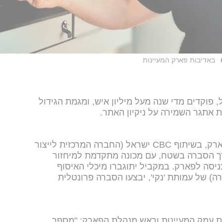
באדיבות פארק המעיינות
 פוקדים מדי שנה מעל מיליון איש, ומגמת הגידול
אתגר השמירה על ניקיון האתר.
בפיילוט סביבתי חדש של מנהלת הפארק, בשיתוף CBC ישראל (החברה המרכזית לייצור
ך הסברה בשטח, עם מכונה מתקדמת למיחזור
יסה לפארק. במקביל יתוגברו מיכלי האיסוף
ה) של עמותת 'נקי', יבצעו הסברה פרונטלית
ת עמק המעיינות וראש מנהלת הפארק: "מספר