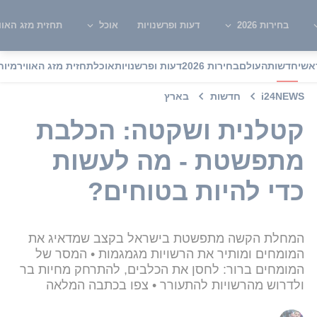
בחירות 2026
דעות ופרשנויות
אוכל
תחזית מזג האוו
אשי
חדשות
העולם
בחירות 2026
דעות ופרשנויות
אוכל
תחזית מזג האוויר
מיוח
i24NEWS
חדשות
בארץ
קטלנית ושקטה: הכלבת
מתפשטת - מה לעשות
כדי להיות בטוחים?
המחלת הקשה מתפשטת בישראל בקצב שמדאיג את
המומחים ומותיר את הרשויות מגמגמות • המסר של
המומחים ברור: לחסן את הכלבים, להתרחק מחיות בר
ולדרוש מהרשויות להתעורר • צפו בכתבה המלאה