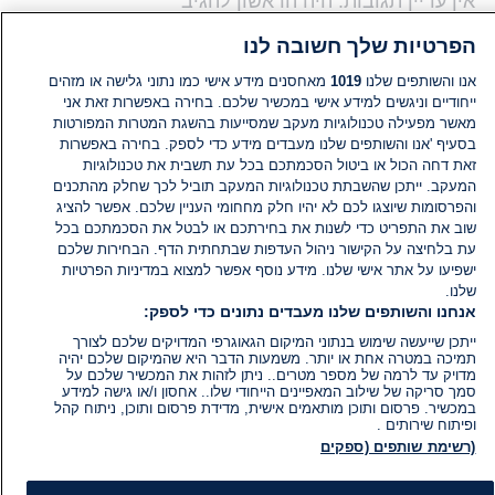
אין עדיין תגובות. היה הראשון להגיב
הפרטיות שלך חשובה לנו
הוסף תגובה
אנו והשותפים שלנו
1019
מאחסנים מידע אישי כמו נתוני גלישה או מזהים
ייחודיים וניגשים למידע אישי במכשיר שלכם. בחירה באפשרות זאת אני
מאשר מפעילה טכנולוגיות מעקב שמסייעות בהשגת המטרות המפורטות
בסעיף 'אנו והשותפים שלנו מעבדים מידע כדי לספק. בחירה באפשרות
זאת דחה הכול או ביטול הסכמתכם בכל עת תשבית את טכנולוגיות
המעקב. ייתכן שהשבתת טכנולוגיות המעקב תוביל לכך שחלק מהתכנים
והפרסומות שיוצגו לכם לא יהיו חלק מחחומי העניין שלכם. אפשר להציג
שוב את התפריט כדי לשנות את בחירתכם או לבטל את הסכמתכם בכל
עת בלחיצה על הקישור ניהול העדפות שבתחתית הדף. הבחירות שלכם
ישפיעו על אתר אישי שלנו. מידע נוסף אפשר למצוא במדיניות הפרטיות
שלנו.
אנחנו והשותפים שלנו מעבדים נתונים כדי לספק:
ייתכן שייעשה שימוש בנתוני המיקום הגאוגרפי המדויקים שלכם לצורך
תמיכה במטרה אחת או יותר. משמעות הדבר היא שהמיקום שלכם יהיה
מדויק עד לרמה של מספר מטרים.. ניתן לזהות את המכשיר שלכם על
סמך סריקה של שילוב המאפיינים הייחודי שלו.. אחסון ו/או גישה למידע
במכשיר. פרסום ותוכן מותאמים אישית, מדידת פרסום ותוכן, ניתוח קהל
ופיתוח שירותים .
(רשימת שותפים (ספקים