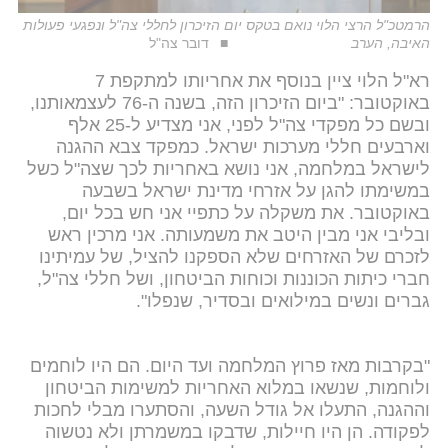
הרמטכ"ל הרצי הלוי נואם בטקס יום הזיכרון לחללי צה"ל ונפגעי פעולות
האיבה, הערב
דובר צה"ל
רא"ל הלוי ציין בנוסף את אחריותו למתקפת 7
באוקטובר: "ביום הזיכרון הזה, בשנה ה-76 לעצמאותנו,
ובשם כל מפקדי צה"ל לפני, אני מצדיע ל-25 אלף
וארבעים חללי מערכות ישראל. כמפקד צבא ההגנה
לישראל במלחמה, אני נושא באחריות לכך שצה"ל כשל
במשימתו להגן על אזרחי מדינת ישראל בשבעה
באוקטובר. את משקלה על כתפיי אני חש בכל יום,
ובליבי אני מבין היטב את משמעותה. אני מרכין ראש
לזכרם של האזרחים שלא הספקנו להציל, של עמיתינו
חברי כיתות הכוננות וכוחות הביטחון, ושל חללי צה"ל,
גברים ונשים במילואים ובסדיר, שנפלו".
"בקרבות מאז פרוץ המלחמה ועד היום. הם היו לוחמים
ולוחמות, שנשאו במלוא האחריות למשימות הביטחון
וההגנה, התעלו אל גודל השעה, והסתערו מבלי לחכות
לפקודה. הן היו חיילות, שדבקו במשמרתן ולא נטשוה