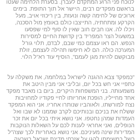
לנוכח פני הרוע המתקדם לעברן. בסערת הלחימה שעטו
בראשם מפקדים רבים, היישר אל תוך התופת. בימים
ארוכים של לחימה קשה ונועזת, בין ריכוזי אויב, מעל
הקרקע ומתחתיה, התייצבו כולם באומץ מול הסכנה,
ויכלו לה. אנו חבים חוב שאין לו סוף למי שפסעו
במשעול הצר המפריד בין קדושת החיים למסירות
הנפש. הם ראו עצמם כמי שבם, לבדם, תלוי גורל
המערכה כולה. הם לא חיפשו תהילה לעצמם, זולת
מבוקשם להיות מגן לעמם", הוסיף עוד רא"ל הלוי.
"כמפקד צבא ההגנה לישראל במלחמה, את משקלה על
כתפיי אני חש בכל יום, ובליבי אני מבין היטב את
משמעותה. בני המשפחות היקרים, ביום בו מאבד מפקד
אחד מחייליו, הופכת אחריותו לחיי פקודיו למחויבות
נצח למורשתו, ולאוהביו שנותרו אחריו. אני הוא המפקד
ששלח את בניכם ובנותיכם לקרב שממנו לא שבו ואל
העמדות שמהן נחטפו. אני נושא איתי בכל יום את זכר
הנופלים, ואני אחראי לענות לכם על השאלות הנוקבות
המדירות שינה מעיניכם. אני נושא באחריות לכך שצה"ל
כשל במשימתו להגן על אזרחי מדינת ישראל בשבעה