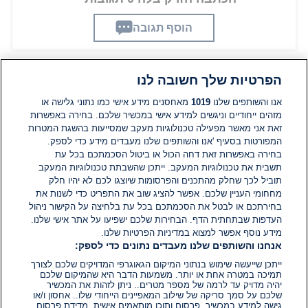
הוסף תגובה
הפרטיות שלך חשובה לנו
תגובות
אנו והשותפים שלנו
1019
מאחסנים מידע אישי כמו נתוני גלישה או
מזהים ייחודיים וניגשים למידע אישי במכשיר שלכם. בחירה באפשרות
זאת אני מאשר מפעילה טכנולוגיות מעקב שמסייעות בהשגת המטרות
אין עדיין תגובות. היה הראשון להגיב
המפורטות בסעיף 'אנו והשותפים שלנו מעבדים מידע כדי לספק.
בחירה באפשרות זאת דחה הכול או ביטול הסכמתכם בכל עת
הוסף תגובה
תשבית את טכנולוגיות המעקב. ייתכן שהשבתת טכנולוגיות המעקב
תוביל לכך שחלק מהתכנים והפרסומות שיוצגו לכם לא יהיו חלק
מחחומי העניין שלכם. אפשר להציג שוב את התפריט כדי לשנות את
בחירתכם או לבטל את הסכמתכם בכל עת בלחיצה על הקישור ניהול
העדפות שבתחתית הדף. הבחירות שלכם ישפיעו על אתר אישי שלנו.
מידע נוסף אפשר למצוא במדיניות הפרטיות שלנו.
אנחנו והשותפים שלנו מעבדים נתונים כדי לספק:
ייתכן שייעשה שימוש בנתוני המיקום הגאוגרפי המדויקים שלכם לצורך
תמיכה במטרה אחת או יותר. משמעות הדבר היא שהמיקום שלכם
יהיה מדויק עד לרמה של מספר מטרים.. ניתן לזהות את המכשיר
שלכם על סמך סריקה של שילוב המאפיינים הייחודי שלו.. אחסון ו/או
גישה למידע במכשיר. פרסום ותוכן מותאמים אישית, מדידת פרסום