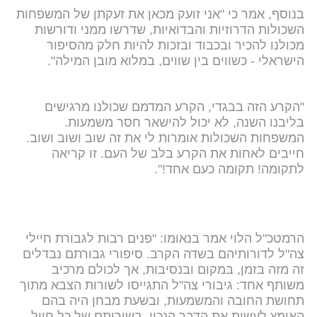
בנוסף, אמר כי "אני זועק מכאן את זעקתן של המשפחות
השכולות הדרוזיות והבדואיות, שדרשו ממני ודורשות
מכולנו להכיר ובכבוד ובזכות להיות חלק מהסיפור
הישראלי - כשווים בין שווים, במלוא מובן המילה".
"הקרע הזה בבגדי, הקרע המדמם שכולנו מרגישים
בליבנו השנה, לא יכול להישאר חסר משמעות.
המשפחות השכולות אומרות לי את זה שוב ושוב ושוב.
חייבים לאחות את הקרע בלב של העם. זו קריאה
לתקומה! תקומה כעם אחד!".
הרמטכ"ל הלוי אמר בנאומו: "פנים רבות לגבורת חיילי
צה"ל לדורותיהם בשדה הקרב. סיפורי גבורתם נבדלים
זה מזה בזמן, במקום ובנסיבות, אך לכולם מרכיב
משותף אחד: גיבורי צה"ל התגייסו לשורות הצבא מתוך
תחושת החובה והמשמעות, ובשעת מבחן היה בהם
האומץ לעשות את הדבר הנכון. בשירותם של כל חייל