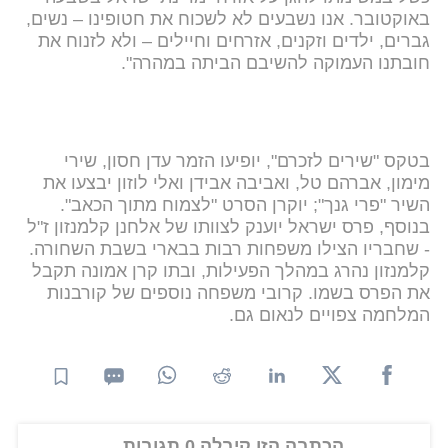
באוקטובר. אנו נשבעים לא לשכוח את חטופינו – נשים,
גברים, ילדים וזקנים, אזרחים וחיילים – ולא לזנוח את
חובתנו העמוקה להשיבם הביתה במהרה".
בטקס "שירים לזכרם", יופיעו הזמר עדן חסון, שירי
מימון, אברהם טל, ואביבה אבידן ואלי לוזון יבצעו את
השיר "פרי גנך"; יוקרן הסרט "לצמוח מתוך הכאב".
בנוסף, פרס ישראל יוענק לצוותו של אלחנן קלמנזון ז"ל
- שחבריו הצילו משפחות רבות בבארי בשבת השחורה.
קלמנזון נהרג במהלך הפעילות, ובתו קרן אמונה תקבל
את הפרס בשמו. קרובי משפחה נוספים של קורבנות
המלחמה צפויים לנאום גם.
הכתבה הזו קיבלה 0 תגובות