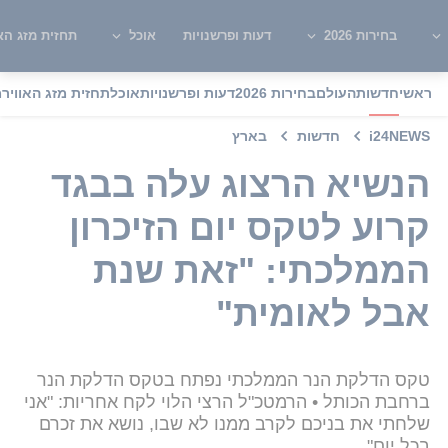
בחירות 2026
דעות ופרשנויות
אוכל
תחזית מזג האו
ראשי
חדשות
העולם
בחירות 2026
דעות ופרשנויות
אוכל
תחזית מזג האוויר
מ
i24NEWS
חדשות
בארץ
הנשיא הרצוג עלה בבגד
קרוע לטקס יום הזיכרון
הממלכתי: "זאת שנת
אבל לאומית"
טקס הדלקת הנר הממלכתי נפתח בטקס הדלקת הנר
ברחבת הכותל • הרמטכ"ל הרצי הלוי לקח אחריות: "אני
שלחתי את בניכם לקרב ממנו לא שבו, נושא את זכרם
בכל יום"