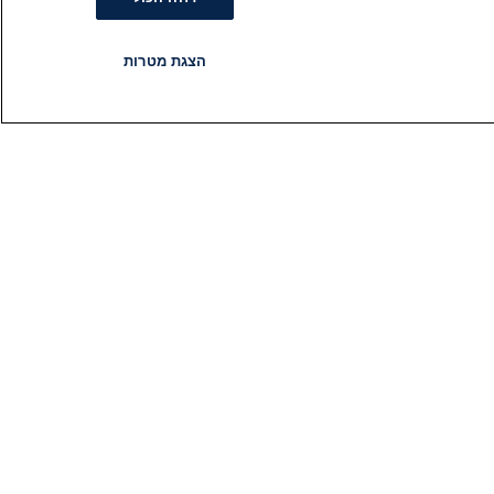
הצגת מטרות
רדיו
תוכניות
עקבו אחרינו
הירשם לניוזלטר