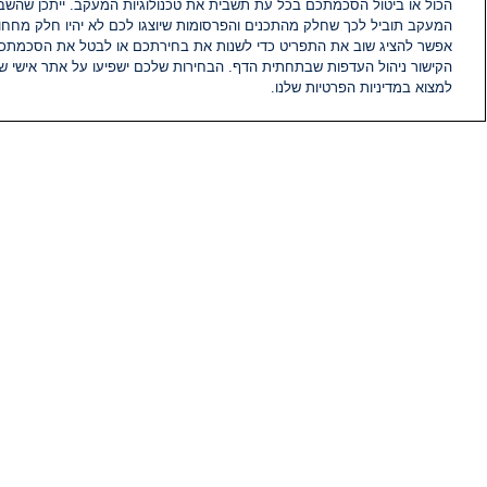
הכול או ביטול הסכמתכם בכל עת תשבית את טכנולוגיות המעקב. ייתכן שהשבת
המעקב תוביל לכך שחלק מהתכנים והפרסומות שיוצגו לכם לא יהיו חלק מחחומ
אפשר להציג שוב את התפריט כדי לשנות את בחירתכם או לבטל את הסכמתכ
הקישור ניהול העדפות שבתחתית הדף. הבחירות שלכם ישפיעו על אתר אישי של
למצוא במדיניות הפרטיות שלנו.
חדשות
פיד חדשות
מידע
הוועד המנהל של i24NEWS
הטאלנטים של i24NEWS
תוכניות הטלוויזיה של i24NEWS
רדיו בשידור חי
דרושים
צור קשר
מפת אתר