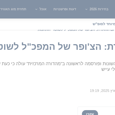
בחירות 2026
דעות ופרשנויות
אוכל
תחזית מזג האוויר
יוחד לסופ"ש
ום ההולדת: הצ'ופר של המפכ"ל לשוטרי התחנות
ת: הצ'ופר של המפכ"ל לשוט
נות ופורסמה לראשונה ב"מהדורה המרכזית" עולה כי כעת שו
י עייש
עקבו