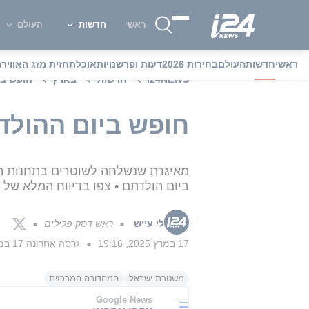
ראשי
חדשות
העולם
ראשי
חדשות
העולם
בחירות 2026
דעות ופרשנויות
אוכל
תחזית מזג האוויר
מ
i24NEWS
חדשות
בארץ
חופש בי
חופש ביום ההולד
מאיגרת שנשלחה לשוטרים בתחנות השו
ביום הולדתם • צפו בדיווח המלא של ל
לי עייש
ראש דסק פלילים
■
■
17 במרץ 2025, 19:16
גרסה אחרונה
17 במרץ 2025, 19:19
■
משטרת ישראל
המהדורה המרכזית
Google News