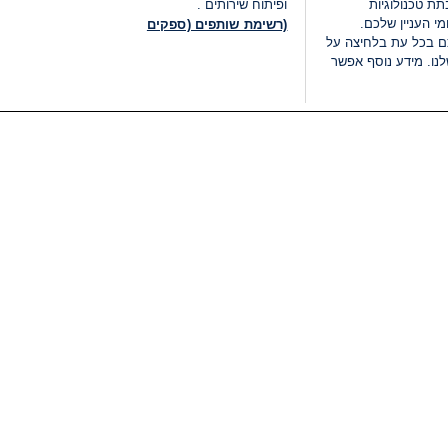
ת טכנולוגיות
ופיתוח שירותים .
י העניין שלכם.
(רשימת שותפים (ספקים
ם בכל עת בלחיצה על
נו. מידע נוסף אפשר
LIVE
קטגוריות
משפטי
חדשות מתפרצות
תנאי שימוש
חדשות
מדיניות פרטיות
העולם
תנאי פרסום ותנאי מכירות
בחירות 2026
הצהרת נגישות
דעות ופרשנויות
נהל העדפות
אוכל
רשימת עוגיות
תחזית מזג האוויר
מיוחד לסופ"ש