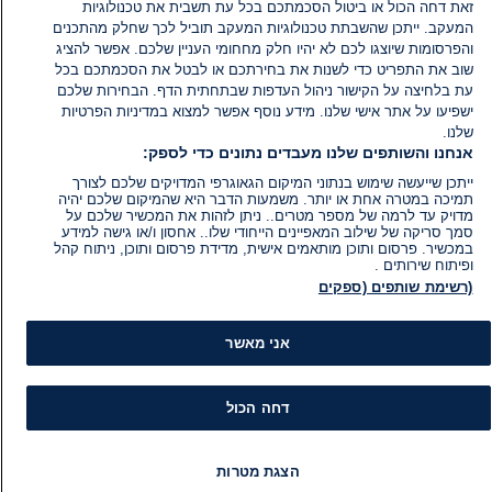
זאת דחה הכול או ביטול הסכמתכם בכל עת תשבית את טכנולוגיות
המעקב. ייתכן שהשבתת טכנולוגיות המעקב תוביל לכך שחלק מהתכנים
והפרסומות שיוצגו לכם לא יהיו חלק מחחומי העניין שלכם. אפשר להציג
שוב את התפריט כדי לשנות את בחירתכם או לבטל את הסכמתכם בכל
עת בלחיצה על הקישור ניהול העדפות שבתחתית הדף. הבחירות שלכם
ישפיעו על אתר אישי שלנו. מידע נוסף אפשר למצוא במדיניות הפרטיות
שלנו.
אנחנו והשותפים שלנו מעבדים נתונים כדי לספק:
ייתכן שייעשה שימוש בנתוני המיקום הגאוגרפי המדויקים שלכם לצורך
תמיכה במטרה אחת או יותר. משמעות הדבר היא שהמיקום שלכם יהיה
מדויק עד לרמה של מספר מטרים.. ניתן לזהות את המכשיר שלכם על
סמך סריקה של שילוב המאפיינים הייחודי שלו.. אחסון ו/או גישה למידע
במכשיר. פרסום ותוכן מותאמים אישית, מדידת פרסום ותוכן, ניתוח קהל
ופיתוח שירותים .
(רשימת שותפים (ספקים
אני מאשר
דחה הכול
הצגת מטרות
מידע
קט