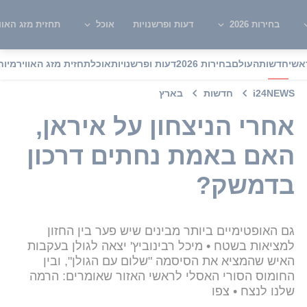
בחירות 2026
דעות ופרשנויות
אוכל
תחזית מזג האוו
אשי
חדשות
העולם
בחירות 2026
דעות ופרשנויות
אוכל
תחזית מזג האוויר
מיוח
i24NEWS
חדשות
בארץ
אחרי הניצחון על איראן,
האם באמת נחתים דרכון
בדמשק?
גם האופטימיים ביותר מבינים שיש פער בין החזון
למציאות בשטח • מיכל רבינוביץ' יצאה לגולן בעקבות
האיש שהמציא את הסיסמה "שלום עם הגולן", ובין
החומוס הסורי האסלי לראשי האזור שאומרים: הרמה
שלנו לנצח • צפו