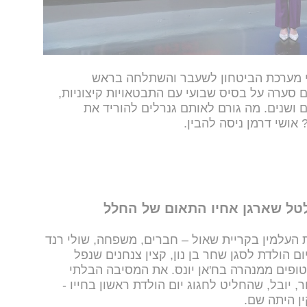
ם, אחרי שיורדות הדרגות?
י מערכת הביטחון לשעבר והשתלחה בראש
סערה על בסיס שבועי עם התבטאויות קיצוניות,
 ושנים. מה גורם לאותם גנרלים להוריד את
אושי דרמן ניסה להבין.
לטל שארגן אחיו התאום של החלל
 העלמין בקריית שאול – חברים, משפחה, שולי רנד
 התכנסו לציין יום הולדת לסגן שחר בן נון, קצין צנחנים שנפל
ופים ממנהרה בח'אן יונס. את המסיבה הבלתי
יובל, שהחליט לחגוג יום הולדת ראשון בחייו -
ין היתה שם.