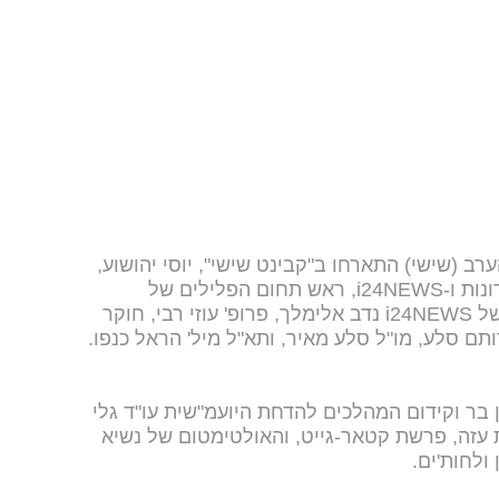
רב (שישי) התארחו ב"קבינט שישי", יוסי יהושוע,
הפרשן הצבאי של YNET, ידיעות אחרונות ו-i24NEWS, ראש תחום הפלילים של
i24NEWS לי עייש, מהכתב הפוליטי של i24NEWS נדב אלימלך, פרופ' עוזי רבי, חוקר
ותם סלע, מו"ל סלע מאיר, ותא"ל מיל' הראל כנפו.
בר וקידום המהלכים להדחת היועמ"שית עו"ד גלי
עזה, פרשת קטאר-גייט, והאולטימטום של נשיא
ולחות'ים.