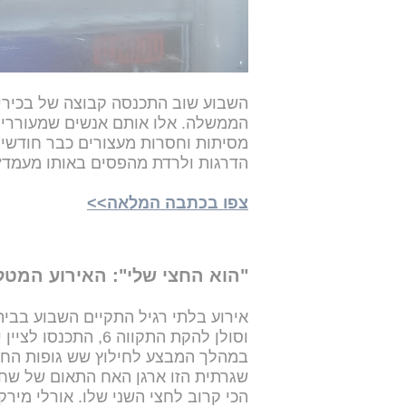
מה גורם לגנרלים לרדת מהפסי
השבוע שוב התכנסה קבוצה של בכיר
הממשלה. אלו אותם אנשים שמעוררים 
מסיתות וחסרות מעצורים כבר חודשים
הדרגות ולרדת מהפסים באותו מעמד? 
צפו בכתבה המלאה>>
"הוא החצי שלי": האירוע המט
אירוע בלתי רגיל התקיים השבוע בבית
וסולן להקת התקווה 6,
במהלך המבצע לחילוץ שש גופות החט
שגרתית הזו ארגן האח התאום של שחר, 
הכי קרוב לחצי השני שלו. אורלי מירק