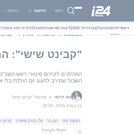
ראשי
חדשות
העולם
ראשי
חדשות
העולם
בחירות 2026
דעות ופרשנויות
אוכל
תחזית מזג האוויר
מ
i24NEWS
חדשות
בארץ
"קבינט שי
"קבינט שישי": התוכני
המהלכים לקידום פיטורי ראש השב"כ 
השכול שסירב לחגוג יום הולדת בלי אחיו התאו
נוה דרומי
מגישת "קבינט שישי"
■
21 במרץ 2025, 20:55
רצועת עזה
רונן בר
גלי בהרב-מיארה
קבינט ש
Google News