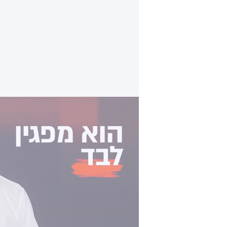
מצעד הצביעות: מחאת קפלן מתה - לדאוג לחטו
"מלחמת אחים - סכנה קיומית": 
הוא מעיד על עצמו שהלך יותר ימינה
שמאלני, מגנה את נשק הסרבנות שמשת
ג'קי לוי מגיע השבוע למפגש קצוות חו
ומאיפה החשש שלא יהיו בחירות בישר
צפו בריאיון המלא>>