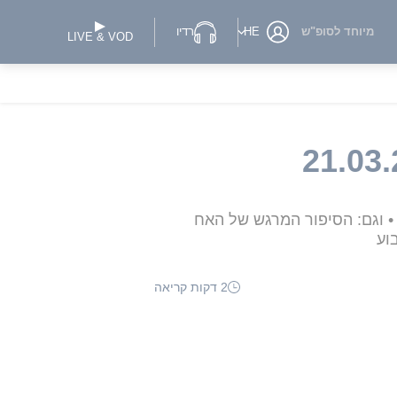
מיוחד לסופ"ש
HE
רדיו
LIVE & VOD
• וגם: הסיפור המרגש של האח
2 דקות קריאה