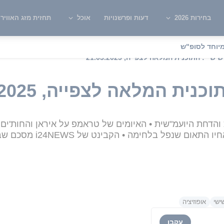
בחירות 2026
דעות ופרשנויות
אוכל
תחזית מזג האוויר
יוחד לסופ"ש
שי": התוכנית המלאה לצפייה, 21.03.2025
ת המלאה לצפייה, 21.03.2025
והדחת היועמ"שית • האיומים של טראמפ על איראן והחות'ים 
ם שנפל בלחימה • הקבינט של i24NEWS מסכם שבוע
ישי
אופוזיציה
עקבו