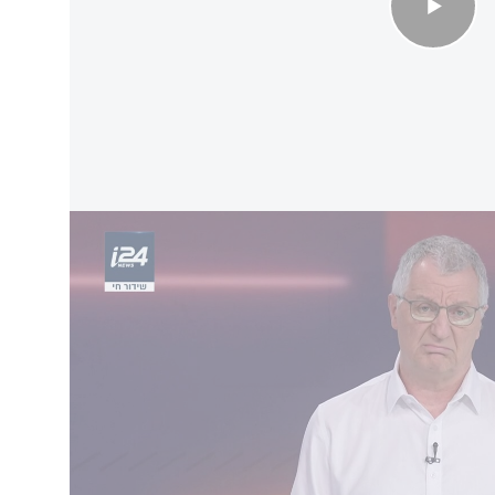
פים ולשמור על ראש השב״כ לא הולך ביחד
מפגש קצוות עם ג'קי לוי
 אחרי השבעה באוקטובר, למרות שמציגים אותו
מש בו יאיר גולן אבל מעריך אותו מאוד - השדרן
צה מחנות - מה הופך אותו ליותר ליברל מסמוטריץ'
אל.