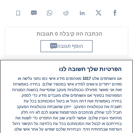
הכתבה הזו קיבלה 0 תגובות
הוסף תגובה
הפרטיות שלך חשובה לנו
תגובות
אנו והשותפים שלנו
1017
מאחסנים מידע אישי כמו נתוני גלישה או
מזהים ייחודיים וניגשים למידע אישי במכשיר שלכם. בחירה באפשרות
אין עדיין תגובות. היה הראשון להגיב
זאת אני מאשר מפעילה טכנולוגיות מעקב שמסייעות בהשגת המטרות
המפורטות בסעיף 'אנו והשותפים שלנו מעבדים מידע כדי לספק.
בחירה באפשרות זאת דחה הכול או ביטול הסכמתכם בכל עת
הוסף תגובה
תשבית את טכנולוגיות המעקב. ייתכן שהשבתת טכנולוגיות המעקב
תוביל לכך שחלק מהתכנים והפרסומות שיוצגו לכם לא יהיו חלק
מחחומי העניין שלכם. אפשר להציג שוב את התפריט כדי לשנות את
בחירתכם או לבטל את הסכמתכם בכל עת בלחיצה על הקישור ניהול
העדפות שבתחתית הדף. הבחירות שלכם ישפיעו על אתר אישי שלנו.