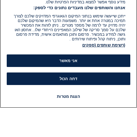
מידע נוסף אפשר למצוא במדיניות הפרטיות שלנו.
אנחנו והשותפים שלנו מעבדים נתונים כדי לספק:
ייתכן שייעשה שימוש בנתוני המיקום הגאוגרפי המדויקים שלכם לצורך
תמיכה במטרה אחת או יותר. משמעות הדבר היא שהמיקום שלכם
יהיה מדויק עד לרמה של מספר מטרים.. ניתן לזהות את המכשיר
שלכם על סמך סריקה של שילוב המאפיינים הייחודי שלו.. אחסון ו/או
גישה למידע במכשיר. פרסום ותוכן מותאמים אישית, מדידת פרסום
ותוכן, ניתוח קהל ופיתוח שירותים .
(רשימת שותפים (ספקים
אני מאשר
דחה הכול
הצגת מטרות
חדשות
פיד חדשות
LIVE
רדיו
תוכניות
מידע
קט
הוועד המנהל של i24NEWS
חד