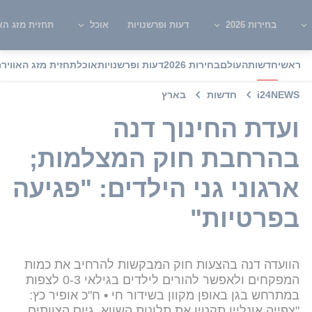
בחירות 2026
דעות ופרשנויות
אוכל
תחזית מזג האו
ראשי
חדשות
העולם
בחירות 2026
דעות ופרשנויות
אוכל
תחזית מזג האוויר
מ
i24NEWS
חדשות
בארץ
ועדת החינוך דנה
בהרחבת חוק המצלמות;
ארגוני גני הילדים: "פגיעה
בפרטיות"
הוועדה דנה בהצעות חוק המבקשות להרחיב את כמות
המפקחים ולאפשר להורים לילדים בגילאי 0-3 לצפות
במתרחש בגן באופן מקוון בשידור חי • ח"כ אופיר כץ:
"צפייה אונליין תקטין את תלונות השווא, גיוס הצוותים