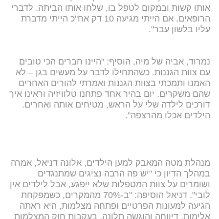
אותו קשות ובמקום לטפל בו, שלחו אותו הביתה. לדברי
הרופאים, אם הייתי מגיעה 10 דק אח"כ הייתי מדברת
עליו בלשון עבר".
נמרוד, אביה של מיה, הוסיף: "היינו חברים הכי טובים
עם צוות הגננות. כשהתחילו לדבר על מעשים בגן – לא
האמנו ותמכתי בצוות הגננות ואמרתי להורים האחרים
שהם משקרים. יום בהיר אחד פתחנו טלוויזיה וראינו איך
דורכים לילדה שלי על הראש, מטיחים אותה ואחרים.
הילדים אכלו מהרצפה".
מנהלת מטה המאבק למען הילדים, אלונה דניאל, אמרה
במהלך הדיון כי "יש פה הרבה נציגים שמתנגדים
ושומרים על צוות המטפלות שלא ייפגע, אבל לילדים אין
לובי". דניאל הוסיפה: "ב-70% מהמקרים, כשמפקחת
הגיעה למעונות הפרטיים ופתחה מצלמות, היא ראתה
אלימות, דיווחה והוגשה תלונה. בעקבות חוק המצלמות