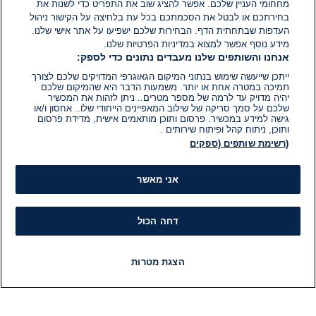
מחחומי העניין שלכם. אפשר להציג שוב את התפריט כדי לשנות את
בחירתכם או לבטל את הסכמתכם בכל עת בלחיצה על הקישור ניהול
העדפות שבתחתית הדף. הבחירות שלכם ישפיעו על אתר אישי שלנו.
מידע נוסף אפשר למצוא במדיניות הפרטיות שלנו.
אנחנו והשותפים שלנו מעבדים נתונים כדי לספק:
ייתכן שייעשה שימוש בנתוני המיקום הגאוגרפי המדויקים שלכם לצורך
תמיכה במטרה אחת או יותר. משמעות הדבר היא שהמיקום שלכם
יהיה מדויק עד לרמה של מספר מטרים.. ניתן לזהות את המכשיר
שלכם על סמך סריקה של שילוב המאפיינים הייחודי שלו.. אחסון ו/או
גישה למידע במכשיר. פרסום ותוכן מותאמים אישית, מדידת פרסום
ותוכן, ניתוח קהל ופיתוח שירותים .
(רשימת שותפים (ספקים
אני מאשר
דחה הכול
הצגת מטרות
חדשות
פיד חדשות
LIVE
רדיו
תוכניות