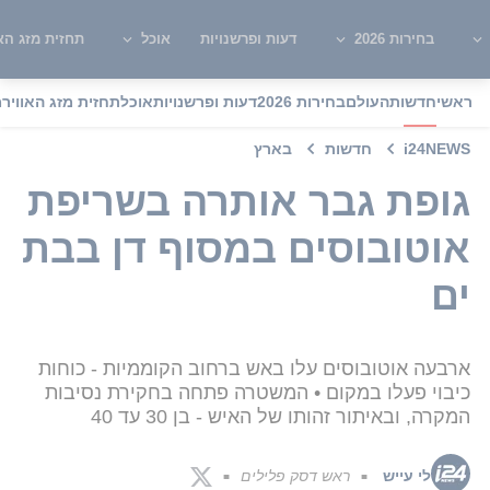
בחירות 2026
דעות ופרשנויות
אוכל
תחזית מזג האו
ראשי
חדשות
העולם
בחירות 2026
דעות ופרשנויות
אוכל
תחזית מזג האוויר
מ
i24NEWS
חדשות
בארץ
גופת גבר אותרה בשריפת
אוטובוסים במסוף דן בבת
ים
ארבעה אוטובוסים עלו באש ברחוב הקוממיות - כוחות
כיבוי פעלו במקום • המשטרה פתחה בחקירת נסיבות
המקרה, ובאיתור זהותו של האיש - בן 30 עד 40
לי עייש
ראש דסק פלילים
■
■