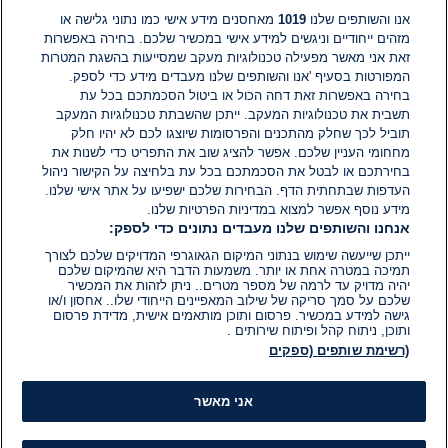
אנו והשותפים שלנו
1019
מאחסנים מידע אישי כמו נתוני גלישה או
מזהים ייחודיים וניגשים למידע אישי במכשיר שלכם. בחירה באפשרות
אין עדיין תגובות. היה הראשון להגיב
זאת אני מאשר מפעילה טכנולוגיות מעקב שמסייעות בהשגת המטרות
המפורטות בסעיף 'אנו והשותפים שלנו מעבדים מידע כדי לספק.
בחירה באפשרות זאת דחה הכול או ביטול הסכמתכם בכל עת
הוסף תגובה
תשבית את טכנולוגיות המעקב. ייתכן שהשבתת טכנולוגיות המעקב
תוביל לכך שחלק מהתכנים והפרסומות שיוצגו לכם לא יהיו חלק
מחחומי העניין שלכם. אפשר להציג שוב את התפריט כדי לשנות את
בחירתכם או לבטל את הסכמתכם בכל עת בלחיצה על הקישור ניהול
העדפות שבתחתית הדף. הבחירות שלכם ישפיעו על אתר אישי שלנו.
מידע נוסף אפשר למצוא במדיניות הפרטיות שלנו.
אנחנו והשותפים שלנו מעבדים נתונים כדי לספק:
ייתכן שייעשה שימוש בנתוני המיקום הגאוגרפי המדויקים שלכם לצורך
תמיכה במטרה אחת או יותר. משמעות הדבר היא שהמיקום שלכם
יהיה מדויק עד לרמה של מספר מטרים.. ניתן לזהות את המכשיר
שלכם על סמך סריקה של שילוב המאפיינים הייחודי שלו.. אחסון ו/או
גישה למידע במכשיר. פרסום ותוכן מותאמים אישית, מדידת פרסום
ותוכן, ניתוח קהל ופיתוח שירותים .
(רשימת שותפים (ספקים
אני מאשר