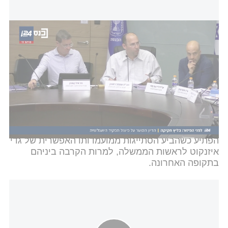
לקראת פיזור הכנסת: הדיון הסוער על פיצול תפקיד היועמ"ש
ובתוך כל זה, גל פרישות ממשיך לטלטל את הכנסת:
אחרי חבר הכנסת יעקב מרגי מש"ס, הודיעה גם חברת
הכנסת
גלית דיסטל אטבריאן
מהליכוד על פרישה
מהחיים הפוליטיים.
במקביל, המפלגות הערביות מתקרבות להסכמה על
ריצה משותפת, בעוד יו"ר ישראל ביתנו אביגדור ליברמן
הפתיע כשהביע הסתייגות ממועמדותו האפשרית של גדי
איזנקוט לראשות הממשלה, למרות הקרבה ביניהם
בתקופה האחרונה.