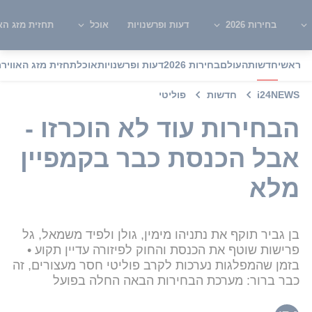
בחירות 2026
דעות ופרשנויות
אוכל
תחזית מזג האו
ראשי
חדשות
העולם
בחירות 2026
דעות ופרשנויות
אוכל
תחזית מזג האוויר
מ
i24NEWS
חדשות
פוליטי
הבחירות עוד לא הוכרזו -
אבל הכנסת כבר בקמפיין
מלא
בן גביר תוקף את נתניהו מימין, גולן ולפיד משמאל, גל
פרישות שוטף את הכנסת והחוק לפיזורה עדיין תקוע •
בזמן שהמפלגות נערכות לקרב פוליטי חסר מעצורים, זה
כבר ברור: מערכת הבחירות הבאה החלה בפועל