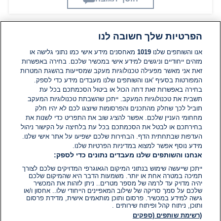
הפרטיות שלך חשובה לנו
תגובות
אנו והשותפים שלנו
1019
מאחסנים מידע אישי כמו נתוני גלישה או
מזהים ייחודיים וניגשים למידע אישי במכשיר שלכם. בחירה באפשרות
אין עדיין תגובות. היה הראשון להגיב
זאת אני מאשר מפעילה טכנולוגיות מעקב שמסייעות בהשגת המטרות
המפורטות בסעיף 'אנו והשותפים שלנו מעבדים מידע כדי לספק.
בחירה באפשרות זאת דחה הכול או ביטול הסכמתכם בכל עת
הוסף תגובה
תשבית את טכנולוגיות המעקב. ייתכן שהשבתת טכנולוגיות המעקב
תוביל לכך שחלק מהתכנים והפרסומות שיוצגו לכם לא יהיו חלק
מחחומי העניין שלכם. אפשר להציג שוב את התפריט כדי לשנות את
בחירתכם או לבטל את הסכמתכם בכל עת בלחיצה על הקישור ניהול
העדפות שבתחתית הדף. הבחירות שלכם ישפיעו על אתר אישי שלנו.
מידע נוסף אפשר למצוא במדיניות הפרטיות שלנו.
אנחנו והשותפים שלנו מעבדים נתונים כדי לספק:
ייתכן שייעשה שימוש בנתוני המיקום הגאוגרפי המדויקים שלכם לצורך
תמיכה במטרה אחת או יותר. משמעות הדבר היא שהמיקום שלכם
יהיה מדויק עד לרמה של מספר מטרים.. ניתן לזהות את המכשיר
שלכם על סמך סריקה של שילוב המאפיינים הייחודי שלו.. אחסון ו/או
גישה למידע במכשיר. פרסום ותוכן מותאמים אישית, מדידת פרסום
ותוכן, ניתוח קהל ופיתוח שירותים .
(רשימת שותפים (ספקים