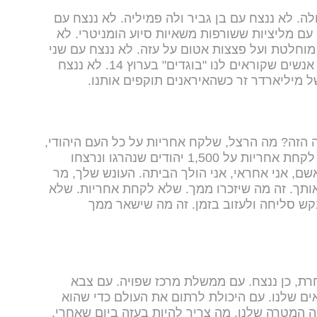
ה. לא ננצח עם בן גביר ולה פמיליה. לא ננצח עם
עם מליציות ששורפות משאיות סיוע הומניטרי. לא
חלטת ועל פצצות אטום על עזה. לא ננצח עם שני
קבינטים שרבים ביניהם. לא ננצח עם אנשים שקוראים לנו "בוגדים" בערוץ 14. לא ננצח
יליארדר זר כשהאיראנים תוקפים אותנו.
הזה? מה הרצל, שלקח אחריות על כל העם היהודי,
היה אומר על ראש ממשלה שלא מוכן לקחת אחריות על 1,500 יהודים שנהרגו ונרצחו
שם, אני אחראי, אני הולך הביתה. העונש שלך, מר
אותך. זה מה שיזכרו ממך. שלא לקחת אחריות. שלא
ש סליחה ולעזוב בזמן. זה מה שישאר ממך
ת, כן ננצח. עם ממשלת מרכז שפויה. עם צבא
ם שלנו. עם היכולת לרתום את העולם כדי שהוא
מה המטרה שלנו. מה צריך להיות בעזה ביום שאחרי.