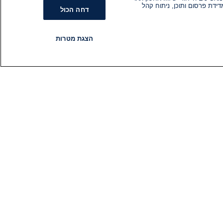
ידת פרסום ותוכן, ניתוח קהל
דחה הכול
הצגת מטרות
רדיו
תוכניות
עקבו אחרינו
הירשם לניוזלטר