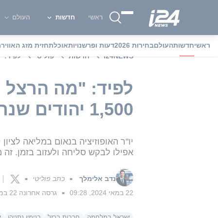
ראשי
חדשות
העולם
ראשי
חדשות
העולם
בחירות 2026
דעות ופרשנויות
אוכל
תחזית מזג האוויר
מ
i24NEWS
חדשות
פוליטי
לפיד: "מה 
לפיד: "מה הרצל 
1,500 יהודים שנרצחו במשמרת שלו?"
יו"ר האופוזיציה בנאום במליאה לציון
אפילו לבקש סליחה ולעזוב בזמן. זה
נדב אלימלך
כתב פוליטי
■
■
22 במאי 2024, 09:28
גרסה אחרונה
22 במאי 2024, 09:33
■
ישראל במלחמה
חרבות ברזל
בנימין נתניהו
י