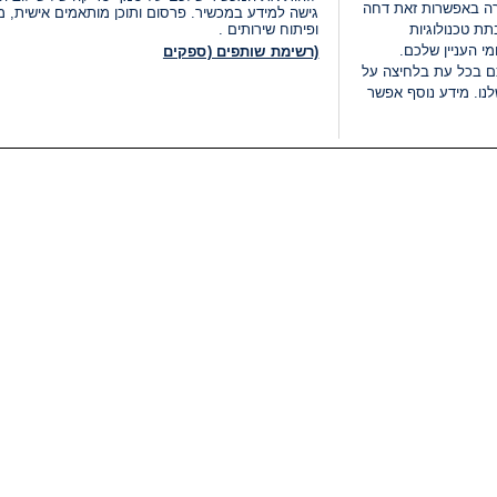
רה באפשרות זאת דחה
גישה למידע במכשיר. פרסום ותוכן מותאמים אישית, מד
ת טכנולוגיות
ופיתוח שירותים .
י העניין שלכם.
(רשימת שותפים (ספקים
ם בכל עת בלחיצה על
נו. מידע נוסף אפשר
LIVE
קטגוריות
משפטי
חדשות מתפרצות
תנאי שימוש
חדשות
מדיניות פרטיות
העולם
תנאי פרסום ותנאי מכירות
בחירות 2026
הצהרת נגישות
דעות ופרשנויות
נהל העדפות
אוכל
רשימת עוגיות
תחזית מזג האוויר
מיוחד לסופ"ש