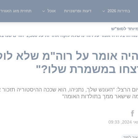
בחירות 2026
דעות ופרשנויות
אוכל
תחזית מזג האוויר
יוחד לסופ"ש
הרצל היה אומר על רוה"מ שלא לוקח אחריות על 1,500 יהודים שנרצחו במשמרת שלו?"
היה אומר על רוה"מ שלא לוק
 יום הרצל: "העונש שלך, נתניהו, הוא שככה ההיסטוריה תזכור
 מה שישאר ממך בתולדות האומה"
איר לפיד