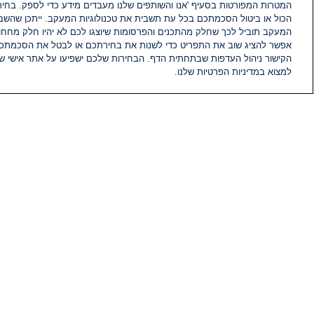
המטרות המפורטות בסעיף 'אנו והשותפים שלנו מעבדים מידע כדי לספק. בחי
הכול או ביטול הסכמתכם בכל עת תשבית את טכנולוגיות המעקב. ייתכן שהשבת
המעקב תוביל לכך שחלק מהתכנים והפרסומות שיוצגו לכם לא יהיו חלק מחחומ
אפשר להציג שוב את התפריט כדי לשנות את בחירתכם או לבטל את הסכמתכ
הקישור ניהול העדפות שבתחתית הדף. הבחירות שלכם ישפיעו על אתר אישי של
למצוא במדיניות הפרטיות שלנו.
חדשות
פיד חדשות
מידע
הוועד המנהל של i24NEWS
הטאלנטים של i24NEWS
תוכניות הטלוויזיה של i24NEWS
רדיו בשידור חי
דרושים
צור קשר
מפת אתר