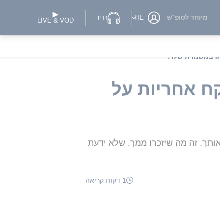
מיוחד לסופ"ש
HE
רדיו
LIVE & VOD
ח אחריות על
 אותך. זה מה שיזכרו ממך. שלא ידעת
1 דקות קריאה