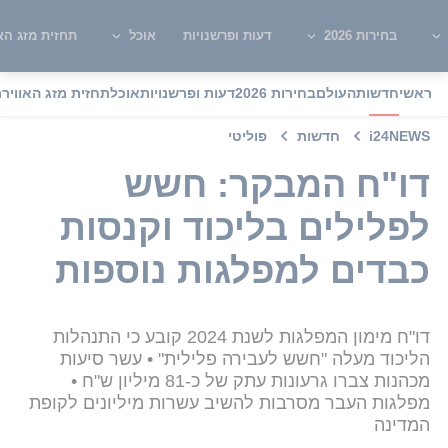
בחירות 2026
דעות ופרשנויות
אוכל
תחזית מזג האו
ראשי
חדשות
העולם
בחירות 2026
דעות ופרשנויות
אוכל
תחזית מזג האוויר
מ
i24NEWS
חדשות
פוליטי
דו"ח המבקר: חשש
לפלילים בליכוד וקנסות
כבדים למפלגות נוספות
דו"ח מימון המפלגות לשנת 2024 קובע כי התנהלות
הליכוד מעלה "חשש לעבירה פלילית" • עשר סיעות
מכהנות צברו גרעונות עתק של כ-81 מיליון ש"ח •
מפלגות העבר מסרבות להשיב עשרות מיליונים לקופת
המדינה