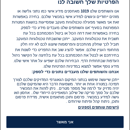
הפרטיות שלך חשובה לנו
הרע אישיות של יושבי ראש המפלגות.
אנו והשותפים שלנו
1019
מאחסנים מידע אישי כמו נתוני גלישה או
מזהים ייחודיים וניגשים למידע אישי במכשיר שלכם. בחירה באפשרות
גרעונות המיליונים וחובות העבר
זאת אני מאשר מפעילה טכנולוגיות מעקב שמסייעות בהשגת המטרות
המפורטות בסעיף 'אנו והשותפים שלנו מעבדים מידע כדי לספק.
הדו"ח מסכם בתמונת מצב פיננסית מדאיגה ומצביע על
בחירה באפשרות זאת דחה הכול או ביטול הסכמתכם בכל עת
מגמה חמורה של גרעונות בקרב רוב סיעות הכנסת.
תשבית את טכנולוגיות המעקב. ייתכן שהשבתת טכנולוגיות המעקב
ל-10 סיעות מכהנות ישנו גירעון מצטבר של 81.2 מיליון
תוביל לכך שחלק מהתכנים והפרסומות שיוצגו לכם לא יהיו חלק
ש"ח. כתוצאה מכך, הסיעות נאלצות לעשות שימוש
מחחומי העניין שלכם. אפשר להציג שוב את התפריט כדי לשנות את
בחירתכם או לבטל את הסכמתכם בכל עת בלחיצה על הקישור ניהול
שוטף בכספי המימון הממלכתי, שנועדו לפעילותן
העדפות שבתחתית הדף. הבחירות שלכם ישפיעו על אתר אישי שלנו.
השוטפת, כדי לכסות חובות ממערכות בחירות קודמות.
מידע נוסף אפשר למצוא במדיניות הפרטיות שלנו.
אנחנו והשותפים שלנו מעבדים נתונים כדי לספק:
ייתכן שייעשה שימוש בנתוני המיקום הגאוגרפי המדויקים שלכם לצורך
תמיכה במטרה אחת או יותר. משמעות הדבר היא שהמיקום שלכם
יהיה מדויק עד לרמה של מספר מטרים.. ניתן לזהות את המכשיר
שלכם על סמך סריקה של שילוב המאפיינים הייחודי שלו.. אחסון ו/או
גישה למידע במכשיר. פרסום ותוכן מותאמים אישית, מדידת פרסום
ותוכן, ניתוח קהל ופיתוח שירותים .
(רשימת שותפים (ספקים
אני מאשר