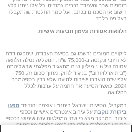
תוספות שכר והעמדת רכבים צמודים. כל אלו ניתנו ללא
רישום או הסכמים בכתב, ועל סמך החלטות שהתקבלו
בעל פה בלבד.
הלוואות אסורות ומימון תביעות אישיות
ליקויים חמורים נרשמו גם בסיעת העבודה, שספגה דו"ח
לא חיובי ונקנסה ב-75,000 ש"ח. המפלגה נטלה הלוואה
אסורה של 1.6 מיליון ש"ח מתאגיד מפלגתי שבשליטתה
("בית ארלוזורוב") בניגוד לחוק. מתוך סכום זה, 750
אלף ש"ח הועברו ישירות לסיעה שלא כדין בספטמבר
2024, כאשר הסיעה אף חתמה על ערבות לכלל
ההלוואה.
במקביל, הסיעות "ישראל ביתנו" ו"עוצמה יהודית"
ספגו
ביקורת נוקבת
על עירוב אינטרסים אישיים וכספי
ציבור. המבקר מצא כי שתי המפלגות עשו שימוש בכספי
המימון הממלכתי שלהן כדי לממן הליכים משפטיים
פרטיים. הכספים שימשו בפועל למימון תביעות לשון