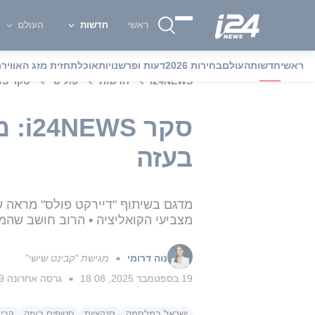
ראשי
חדשות
העולם
ראשי
חדשות
העולם
בחירות 2026
דעות ופרשנויות
אוכל
תחזית מזג האוויר
מ
i24NEWS
חדשות
פוליטי
סקר i24NEWS: מה חושב הציבור בישראל על הרחבת התמרון בעזה
סקר
בעזה
מדגם בשיתוף "דיירקט פולס" מראה 
מצביעי הקואליציה • הרוב חושב שה
נוה דרומי
מגישת "קבינט שישי"
■
19 בספטמבר 2025, 18:08
גרסה אחרונה
19 בספטמב
■
ישראל במלחמה
סנקציות
חטופים בעזה
קבינ