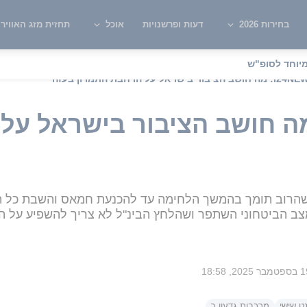
בחירות 2026
דעות ופרשנויות
אוכל
תחזית מזג האוויר
יוחד לסופ"ש
 i24NEWS: מה חושב הציבור בישרא
שהרוב תומך בהמשך הלחימה עד להכנעת חמאס והשבת כל ה
מצב הביטחוני השתפר ושהלחץ הבינ"ל לא צריך להשפיע על 
ר 2025, 18:58
ט שישי
מרכבות גדעון ב