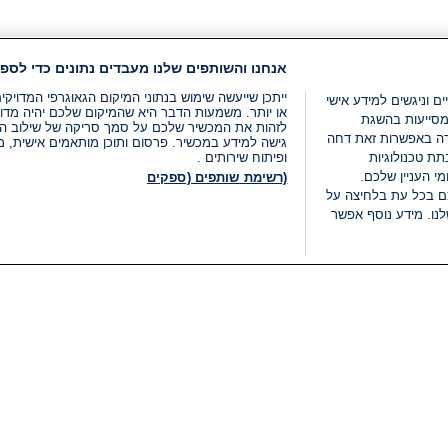
אנחנו והשותפים שלנו מעבדים נתונים כדי לספק
ייתכן שייעשה שימוש בנתוני המיקום הגאוגרפי המדוי
ים וניגשים למידע אישי
או יותר. משמעות הדבר היא שהמיקום שלכם יהיה מדוי
מסייעות בהשגת
לזהות את המכשיר שלכם על סמך סריקה של שילוב המאפי
רה באפשרות זאת דחה
גישה למידע במכשיר. פרסום ותוכן מותאמים אישית, מד
ת טכנולוגיות
ופיתוח שירותים .
י העניין שלכם.
(רשימת שותפים (ספקים
ם בכל עת בלחיצה על
נו. מידע נוסף אפשר
LIVE
קטגוריות
משפטי
חדשות מתפרצות
תנאי שימוש
חדשות
מדיניות פרטיות
העולם
תנאי פרסום ותנאי מכירות
בחירות 2026
הצהרת נגישות
דעות ופרשנויות
נהל העדפות