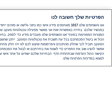
הפרטיות שלך חשובה לנו
אנו והשותפים שלנו
1017
מאחסנים מידע אישי כמו נתוני גלישה או מזהים ייחודי
במכשיר שלכם. בחירה באפשרות זאת אני מאשר מפעילה טכנולוגיות מעקב ש
המטרות המפורטות בסעיף 'אנו והשותפים שלנו מעבדים מידע כדי לספק. בחי
הכול או ביטול הסכמתכם בכל עת תשבית את טכנולוגיות המעקב. ייתכן שהשבת
המעקב תוביל לכך שחלק מהתכנים והפרסומות שיוצגו לכם לא יהיו חלק מחחומ
אפשר להציג שוב את התפריט כדי לשנות את בחירתכם או לבטל את הסכמתכ
הקישור ניהול העדפות שבתחתית הדף. הבחירות שלכם ישפיעו על אתר אישי של
למצוא במדיניות הפרטיות שלנו.
חדשות
פיד חדשות
מידע
הוועד המנהל של i24NEWS
הטאלנטים של i24NEWS
תוכניות הטלוויזיה של i24NEWS
רדיו בשידור חי
דרושים