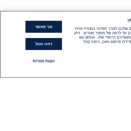
:
אני מאשר
קים שלכם לצורך תמיכה במטרה אחת
ק עד לרמה של מספר מטרים.. ניתן
ינים הייחודי שלו.. אחסון ו/או
ידת פרסום ותוכן, ניתוח קהל
דחה הכול
הצגת מטרות
רדיו
תוכניות
עקבו אחרינו
הירשם לניוזלטר