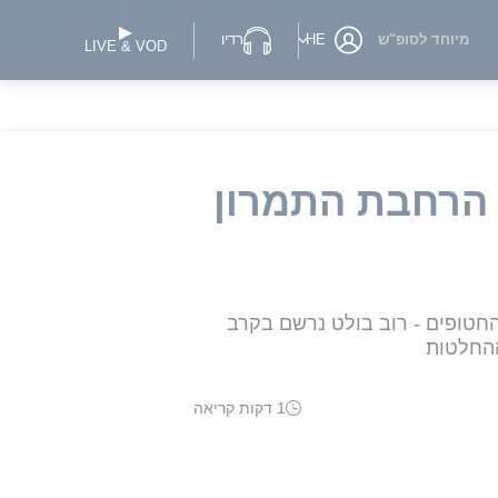
מיוחד לסופ"ש
HE
רדיו
LIVE & VOD
ל על הרחבת התמרון
חטופים - רוב בולט נרשם בקרב
ההחלטות
1 דקות קריאה