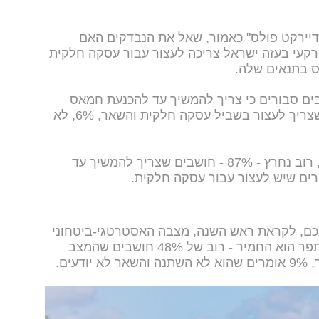
"דיירקט פולס" כאמור, שאל את הנבדקים האם
עי בעזה ישראל צריכה לעצור עבור עסקה חלקית
ס בתנאים שלה.
ר עלה כי 52% מהמשיבים סבורים כי צריך להמשיך עד להכנעת חמאס
, 42% חושבים שצריך לעצור בשביל עסקה חלקית והשאר, 6%, לא
בקרב מצביעי הקואליציה לעומת זאת, רוב נחרץ - 87% - חושבים שצריך להמשיך עד
ם, לקראת ראש השנה, מצבה האסטרטגי-ביטחוני
של מדינת ישראל בשנה החולפת השתפר הוא החמיר - רוב של 48% חושבים שהמצב