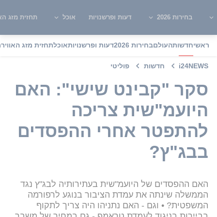
בחירות 2026
דעות ופרשנויות
אוכל
תחזית מזג האו
ראשי
חדשות
העולם
בחירות 2026
דעות ופרשנויות
אוכל
תחזית מזג האוויר
מ
i24NEWS
חדשות
פוליטי
סקר "קבינט שישי": האם
היועמ"שית צריכה
להתפטר אחרי ההפסדים
בבג"ץ?
האם ההפסדים של היועמ"שית בעתירותיה לבג"ץ נגד
הממשלה שינתה את עמדת הציבור בנוגע לרפורמה
המשפטית? • וגם - האם נתניהו היה צריך לתקוף
בביירות בניגוד לעמדת טראמפ - גם במחיר של משבר