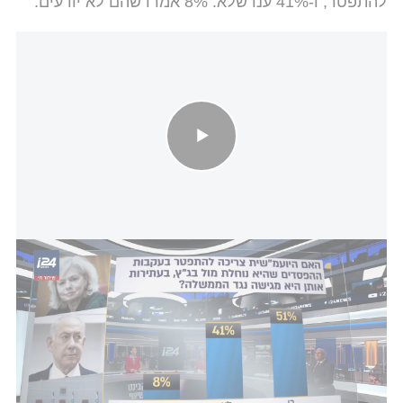
להתפטר, ו-41% ענו שלא. 8% אמרו שהם לא יודעים.
סקר קבינט שישי: התנהלות היועמ"שית והאם היא צריכה להתפטר
מתפקידה?
עוד שאלנו - האם התנהלותה של היועמ"שית מול
הממשלה
שינתה את עמדתכם בנוגע לרפורמה במערכת
המשפט? 81% ענו שעמדתם לא השתנתה. 10% ענו
שדעתם השתנתה ושכעת הם בעד הרפורמה. 5% ענו
שדעתם השתנתה וכעת הם נגד הרפורמה. 4% ענו שהם
לא יודעים.