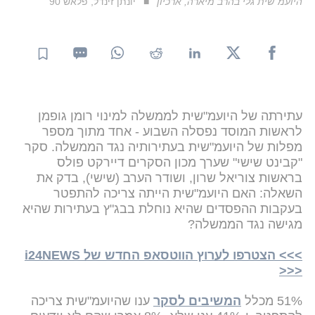
היועמ"שית גלי בהרב מיארה, ארכיון
יונתן זינדל, פלאש 90
עתירתה של היועמ"שית לממשלה למינוי רומן גופמן
לראשות המוסד נפסלה השבוע - אחד מתוך מספר
מפלות של היועמ"שית בעתירותיה נגד הממשלה. סקר
"קבינט שישי" שערך מכון הסקרים דיירקט פולס
בראשות צוריאל שרון, ושודר הערב (שישי), בדק את
השאלה: האם היועמ"שית הייתה צריכה להתפטר
בעקבות ההפסדים שהיא נוחלת בבג"ץ בעתירות שהיא
מגישה נגד הממשלה?
>>> הצטרפו לערוץ הווטסאפ החדש של i24NEWS
<<<
51% מכלל
המשיבים לסקר
ענו שהיועמ"שית צריכה