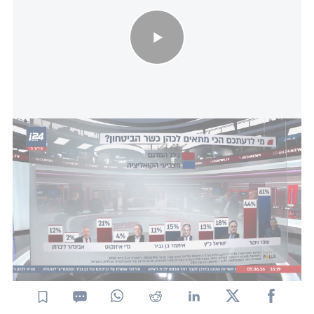
סקר "סוף השבוע": מי הכי מתאים לכהן כשר הביטחון?
המדגם נאסף ונערך על ידי דיירקט פולס בע"מ בראשות
צוריאל שרון עבור i24NEWS, בתאריך ה-28 במאי
2026, באמצעות מערכת דיגיטלית בשילוב פאנל, בקרב
510 נדגמים בוגרים (18+) המהווים מדגם מייצג של
האוכלוסייה הכללית בישראל. טעות הדגימה
הסטטיסטית 4.3% ± בהסתברות של 95%.