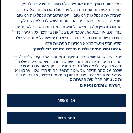
06 ביוני 2026
המפורטות בסעיף 'אנו והשותפים שלנו מעבדים מידע כדי לספק.
בחירה באפשרות זאת דחה הכול או ביטול הסכמתכם בכל עת
חםשו ביוטיוב טיוח רצח כדורי
תשבית את טכנולוגיות המעקב. ייתכן שהשבתת טכנולוגיות המעקב
0
0
הגב
תוביל לכך שחלק מהתכנים והפרסומות שיוצגו לכם לא יהיו חלק
מחחומי העניין שלכם. אפשר להציג שוב את התפריט כדי לשנות את
בחירתכם או לבטל את הסכמתכם בכל עת בלחיצה על הקישור ניהול
העדפות שבתחתית הדף. הבחירות שלכם ישפיעו על אתר אישי שלנו.
מידע נוסף אפשר למצוא במדיניות הפרטיות שלנו.
אנחנו והשותפים שלנו מעבדים נתונים כדי לספק:
ייתכן שייעשה שימוש בנתוני המיקום הגאוגרפי המדויקים שלכם לצורך
תמיכה במטרה אחת או יותר. משמעות הדבר היא שהמיקום שלכם
יהיה מדויק עד לרמה של מספר מטרים.. ניתן לזהות את המכשיר
שלכם על סמך סריקה של שילוב המאפיינים הייחודי שלו.. אחסון ו/או
גישה למידע במכשיר. פרסום ותוכן מותאמים אישית, מדידת פרסום
ותוכן, ניתוח קהל ופיתוח שירותים .
(רשימת שותפים (ספקים
אני מאשר
דחה הכול