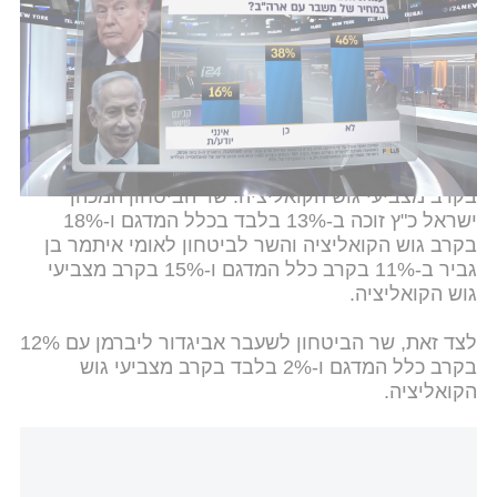
בתוך כך, בתוכנית "סופהשבוע" עם דניאל רוט אבנרי,
בדקנו מי הכי מתאים לשמש כשר הביטחון. במקום
הראשון נמצא עופר וינטר - עם 44 אחוזים בקרב כלל
המדגם, ו-61 אחוזים בקרב מצביעי גוש הקואליציה.
גדי איזנקוט זוכה ב-21% בכלל המדגם ו-4% בלבד
בקרב מצביעי גוש הקואליציה. שר הביטחון המכהן
ישראל כ"ץ זוכה ב-13% בלבד בכלל המדגם ו-18%
בקרב גוש הקואליציה והשר לביטחון לאומי איתמר בן
גביר ב-11% בקרב כלל המדגם ו-15% בקרב מצביעי
גוש הקואליציה.
לצד זאת, שר הביטחון לשעבר אביגדור ליברמן עם 12%
בקרב כלל המדגם ו-2% בלבד בקרב מצביעי גוש
הקואליציה.