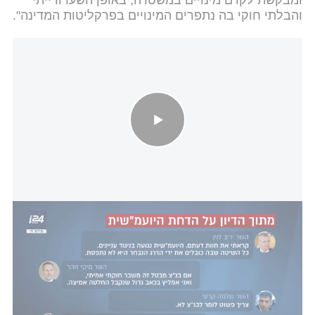
והבלתי חוקי בה נתפרים המינויים בפרקליטות המדינה".
הדיון הסוער בממשלה על הדחתה של היועמ"
בן גביר חתם על קידומה בחודש דצמבר אך בהמשך
הודיע שהתחרט. למרות שחתם כבר אז, ולמרות ששאר
הקצינים שקודמו לדרגת סנ"צ קיבלו כבר דרגות -
המשטרה לא העניקה את הדרגה לסבן. מפכ"ל המשטרה
דני לוי אמר אז: "
לא אוותר, הליך המינוי יושלם
. זה
מסר של גיבוי ממני לכל השוטרים".