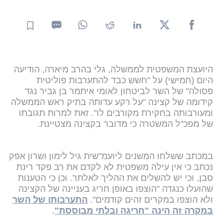
היועצת המשפטית לממשלה, גלי בהרב מיארה, הודיעה
היום (חמישי) על "חשש כבד להתערבות פוליטית
פסולה" של השר לביטחון לאומי איתמר בן גביר נגד
קידומה של קצינה "על רקע עדותה בתיק ראש הממשלה
ומעורבותה בחקירת מקורבים לו". זאת למרות תגובתו
של מפכ"ל המשטרה כי מדובר בקצינה מצטיינת.
במכתב ששלחו המשנים ליועמ"שית גיל לימון ושרון אפק
נכתב כי אין עילה משפטית לא לקדם את רב פקד רינת
סבן, וכי יש להשלים את ההליך לאלתר. וכן כי הטענות
שהועלו כנגדה "הוצפו באופן חריג בעניינה של הקצינה
ולא הוצפו במקרים זהים קודמים".
התערבותו של השר
במקרה זה הינה "חריגה ובלתי מבוססת"
.