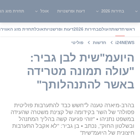
בחירות 2026
דעות ופרשנויות
אוכל
תחזית מזג האו
ראשי
חדשות
העולם
בחירות 2026
דעות ופרשנויות
אוכל
תחזית מזג האוויר
מ
i24NEWS
חדשות
פוליטי
היועמ"שית לבן גביר:
"עולה תמונה מטרידה
באשר להתנהלותך"
בהרב-מיארה טענה ל"חשש כבד להתערבות פוליטית
פסולה" של השר בקידומה של קצינת משטרה שהעידה
במשפט נתניהו • "זוהי פגיעה קשה בהליך המתנהל
ובשלטון החוק", נכתב • בן גביר: "לא אקבל התערבות
חיצונית של היועמ"שית"