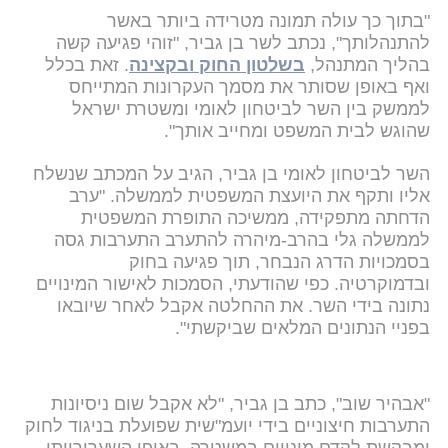
"בתוך כך עולה תמונה מטרידה ביותר באשר
להתנהלותך", נכתב לשר בן גביר, "זוהי פגיעה קשה
בהליך המתנהל,
בשלטון החוק ובקצינה
. זאת בכלל
ואף באופן שסותר את מסמך העקרונות המתייחס
לממשק בין השר לביטחון לאומי ומשטרת ישראל
שהוגש לבית המשפט ומחייב אותך".
השר לביטחון לאומי בן גביר, הגיב על המכתב שנשלח
אליו ותקף את היועצת המשפטית לממשלה. "ערב
הדחתה מתפקידה, ממשיכה התופרת המשפטית
לממשלה גלי בהרב-מיהרה להתערב התערבות גסה
בסמכויות הדרג הנבחר, תוך פגיעה בחוק
ובדמוקרטיה. כפי שהודעתי, הסמכות לאישור המינויים
נתונה בידי השר. את ההחלטה אקבל לאחר שיובאו
בפניי הנתונים המלאים שביקשתי".
"אבהיר שוב", כתב בן גביר, "לא אקבל שום ניסיונות
התערבות חיצוניים בידי יועמ"שית שפועלת בניגוד לחוק
ומבקשת לקדם מינויים במשטרה, באופן השערורייתי