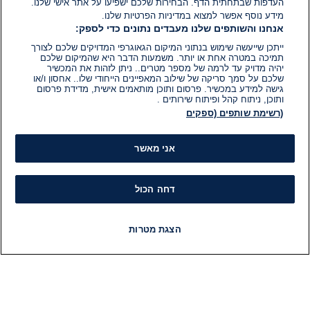
העדפות שבתחתית הדף. הבחירות שלכם ישפיעו על אתר אישי שלנו.
מידע נוסף אפשר למצוא במדיניות הפרטיות שלנו.
אנחנו והשותפים שלנו מעבדים נתונים כדי לספק:
ייתכן שייעשה שימוש בנתוני המיקום הגאוגרפי המדויקים שלכם לצורך
תמיכה במטרה אחת או יותר. משמעות הדבר היא שהמיקום שלכם
יהיה מדויק עד לרמה של מספר מטרים.. ניתן לזהות את המכשיר
שלכם על סמך סריקה של שילוב המאפיינים הייחודי שלו.. אחסון ו/או
גישה למידע במכשיר. פרסום ותוכן מותאמים אישית, מדידת פרסום
ותוכן, ניתוח קהל ופיתוח שירותים .
(רשימת שותפים (ספקים
אני מאשר
דחה הכול
הצגת מטרות
חדשות
פיד חדשות
LIVE
רדיו
תוכניות
מידע
קט