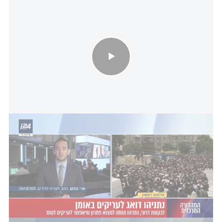
נתניהו דואג לעריקים באומן: לבקשת דרעי - רה״מ הנחה למצוא פתרון
שיאפשר לעריקים לטוס
נציין כי עשרות אלפי חרדים
ימריאו בחודש הבא
לאומן
שבאוקראינה. ביום חמישי נתניהו ערך דיון בנושא,
במהלכו יושב ראש ש"ס אריה דרעי, הציף את הסוגייה
לפיה אלפים מהם - עריקים משירות צבאי - עשויים
להיעצר בשל כך בשדה, כך פרסם כתבנו לענייני חרדים
ארי קלמן ב"מהדורה המרכזית" עם מיכל רבינוביץ'. עוד
נודע ל-i24NEWS כי "דרעי הציף את הנושא גם בפני