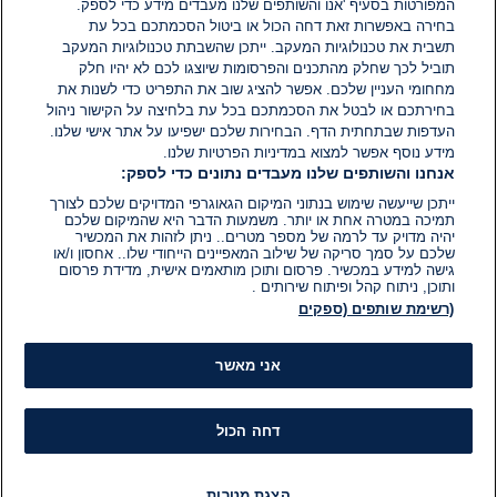
המפורטות בסעיף 'אנו והשותפים שלנו מעבדים מידע כדי לספק.
בחירה באפשרות זאת דחה הכול או ביטול הסכמתכם בכל עת
הוסף תגובה
תשבית את טכנולוגיות המעקב. ייתכן שהשבתת טכנולוגיות המעקב
תוביל לכך שחלק מהתכנים והפרסומות שיוצגו לכם לא יהיו חלק
מחחומי העניין שלכם. אפשר להציג שוב את התפריט כדי לשנות את
בחירתכם או לבטל את הסכמתכם בכל עת בלחיצה על הקישור ניהול
העדפות שבתחתית הדף. הבחירות שלכם ישפיעו על אתר אישי שלנו.
מידע נוסף אפשר למצוא במדיניות הפרטיות שלנו.
אנחנו והשותפים שלנו מעבדים נתונים כדי לספק:
ייתכן שייעשה שימוש בנתוני המיקום הגאוגרפי המדויקים שלכם לצורך
תמיכה במטרה אחת או יותר. משמעות הדבר היא שהמיקום שלכם
יהיה מדויק עד לרמה של מספר מטרים.. ניתן לזהות את המכשיר
שלכם על סמך סריקה של שילוב המאפיינים הייחודי שלו.. אחסון ו/או
גישה למידע במכשיר. פרסום ותוכן מותאמים אישית, מדידת פרסום
ותוכן, ניתוח קהל ופיתוח שירותים .
(רשימת שותפים (ספקים
אני מאשר
דחה הכול
הצגת מטרות