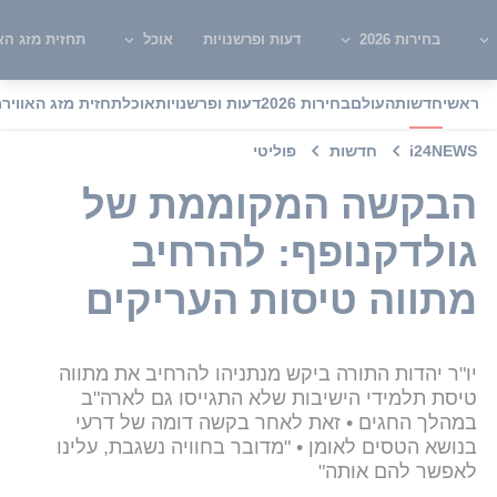
בחירות 2026
דעות ופרשנויות
אוכל
תחזית מזג האו
ראשי
חדשות
העולם
בחירות 2026
דעות ופרשנויות
אוכל
תחזית מזג האוויר
מ
i24NEWS
חדשות
פוליטי
הבקשה המקוממת של
גולדקנופף: להרחיב
מתווה טיסות העריקים
יו"ר יהדות התורה ביקש מנתניהו להרחיב את מתווה
טיסת תלמידי הישיבות שלא התגייסו גם לארה"ב
במהלך החגים • זאת לאחר בקשה דומה של דרעי
בנושא הטסים לאומן • "מדובר בחוויה נשגבת, עלינו
לאפשר להם אותה"