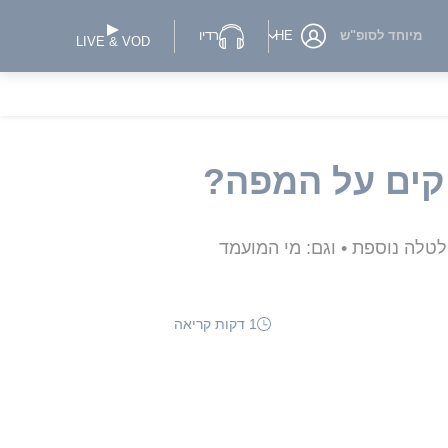
מיוחד לסופ"ש
HE
רדיו
LIVE & VOD
טלה נוספת • וגם: מי המועמד
1 דקות קריאה