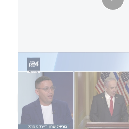
ב (חמישי) במהדורה המרכזית ונערך על ידי מכון המחקר
"דיירקט פולס" בראשות צוריאל שרון, בוצע בתאריך 24.7 וכלל 633 נשאלים בני 18+,
נל. טעות הדגימה הסטטיסטית: 3.8%.
הוסף תגובה