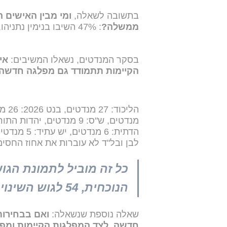
בתשובה לשאלה,
ומי מבין האישים 
ממשלה?
: 47% השיבו בנימין נתניהו, 37% ענו גדי איזנקוט, ו-16% השיבו אף אחד מהם.
בסקר המנדטים, נשאלו המשיבים:
אי
הקיימות תתמודד גם מפלגה חדשה 
מנדטים, ש"ס: 9 מנדטים, יהדות התורה: 8 מנדטים,
לבן ובל"ד לא עוברות את אחוז החסימ
הנוכחית, 54 לגוש השינוי, ו-9 למפלגות הערביות.
שאלה נוספת שנשאלה:
ואם בבחירות
חדשה, לצד המפלגות הקיימות ומפל