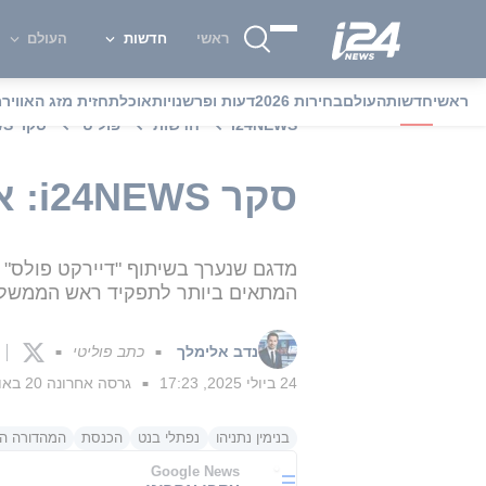
ראשי
חדשות
העולם
ראשי
חדשות
העולם
בחירות 2026
דעות ופרשנויות
אוכל
תחזית מזג האוויר
מ
i24NEWS
חדשות
פוליטי
סקר i24NEWS: איך תשפיע מפלגת מילואימניקים על המפה?
סקר i24NEWS: איך תשפיע מפלגת מילואימניקים על המפה?
מדגם שנערך בשיתוף "דיירקט פולס" 
המתאים ביותר לתפקיד ראש הממשלה 
נדב אלימלך
כתב פוליטי
■
■
24 ביולי 2025, 17:23
גרסה אחרונה
20 באוגוסט 2025, 12:39
■
בנימין נתניהו
נפתלי בנט
הכנסת
המהדורה המ
Google News