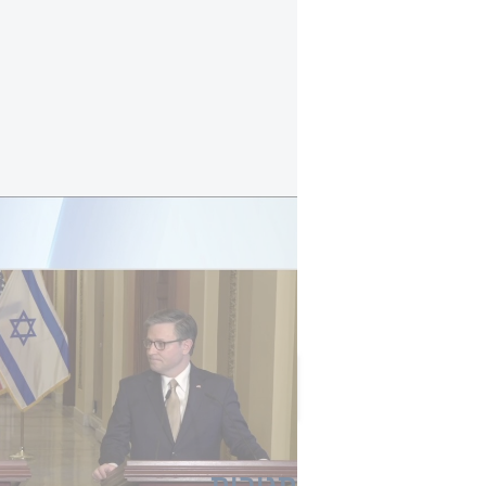
סקר i24NEWS: איך תשפיע הקמתה של מפלגת מילואימניקים חדשה על המפה הפוליטית?
סקר i24NEWS ששודר הער
באמצעות מערכת דיגיטלית בשילוב פא
הכתבה הזו קיבלה 0 תגובות
תגובות