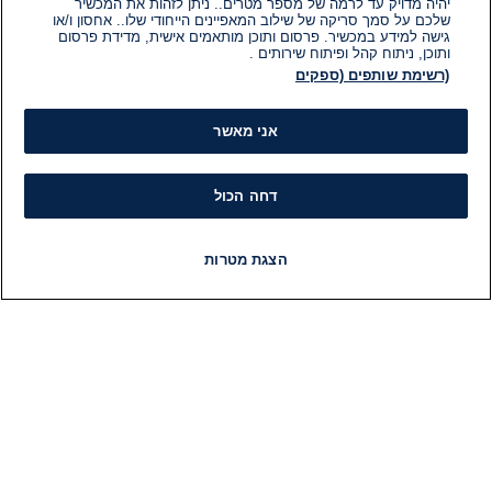
יהיה מדויק עד לרמה של מספר מטרים.. ניתן לזהות את המכשיר
שלכם על סמך סריקה של שילוב המאפיינים הייחודי שלו.. אחסון ו/או
גישה למידע במכשיר. פרסום ותוכן מותאמים אישית, מדידת פרסום
ותוכן, ניתוח קהל ופיתוח שירותים .
(רשימת שותפים (ספקים
אני מאשר
דחה הכול
הצגת מטרות
חדשות
פיד חדשות
LIVE
רדיו
תוכניות
מידע
קט
הוועד המנהל של i24NEWS
חד
הטאלנטים של i24NEWS
חד
תוכניות הטלוויזיה של i24NEWS
הע
רדיו בשידור חי
בחיר
דרושים
דעו