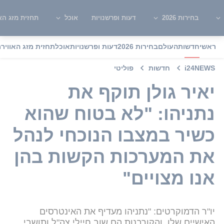
בחירות 2026
דעות ופרשנויות
אוכל
תחזית מזג האו
ראשי
חדשות
העולם
בחירות 2026
דעות ופרשנויות
אוכל
תחזית מזג האוויר
מ
i24NEWS
חדשות
פוליטי
יאיר גולן תוקף את
נתניהו: "לא בטוח שהוא
כשיר במצבו הנוכחי לנהל
את המערכות הקשות בהן
אנו מצויים"
יו"ר הדמוקרטים: "נתניהו מעדיף את האינטרסים
האישיים שלו, והקורבנות הם שוב חיילי צה"ל ותושבי