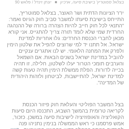
בצלאל סמוטריץ' בישיבת סיעה, ארכיון
יונתן זינדל / פלאש 90
יו"ר הציונות הדתית ושר האוצר, בצלאל סמוטריץ',
התייחס בישיבת סיעתו למשבר סביב חוק הגיוס ואמר:
"התנאי לכל חוק חייב להיות הצהרה ברורה של ההנהגה
החרדית שמי שלא לומד תורה צריך להתגייס. אני קורא
מכאן לחברי הכנסת החרדים: גלו אחריות למדינת
ישראל. אל תתנו יד למי שרוצים להפיל את שלטון הימין
ולפרק את המחנה הלאומי. יש לנו אתגרים ענקיים
להוביל במדינת ישראל בשנים הבאות. אם השמאל
והערבים תומכי הטרור יעלו לשלטון, חלילה, זו תהיה
בכייה לדורות. הפלת ממשלת הימין תהיה טעות קשה
למדינת ישראל, להתיישבות, לביטחון ולזהות היהודית
של המדינה".
בצל המשבר הפוליטי והעלאת חוק פיזור הכנסת
לקריאה טרומית בהמשך השבוע, התכנסו היום סיעות
הקואליציה והאופוזיציה לישיבות סיעה במשכן. כזכור,
אמש פרסמנו כי ראש הממשלה בנימין נתניהו פנה