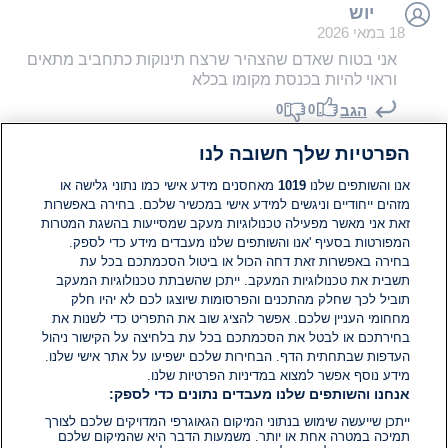
יוש
18 במאי 2026
אני בטוח שאדם שהצהיר שרצח תינוקות כתחביב מתאים
וראוי להיות בכנסת מקומו בכלא
0
0
הגב
הפרטיות שלך חשובה לנו
שין שין
18 במאי 2026
אנו והשותפים שלנו
1019
מאחסנים מידע אישי כמו נתוני גלישה או
מזהים ייחודיים וניגשים למידע אישי במכשיר שלכם. בחירה באפשרות
יאיר גולן וחבריו שואבים עזות מצח מזה שהם עדין לא
זאת אני מאשר מפעילה טכנולוגיות מעקב שמסייעות בהשגת המטרות
נעצרו עי השבכ בפגיעה בדמוקרטיה והפצת אנטישמיות
המפורטות בסעיף 'אנו והשותפים שלנו מעבדים מידע כדי לספק.
.כדאי שתשתוק עלוב נפש שהיה סגן רמטכל ..איך ..מדבר
בחירה באפשרות זאת דחה הכול או ביטול הסכמתכם בכל עת
על נאצים כשהו עצמו גזען...
תשבית את טכנולוגיות המעקב. ייתכן שהשבתת טכנולוגיות המעקב
0
0
תוביל לכך שחלק מהתכנים והפרסומות שיוצגו לכם לא יהיו חלק
הגב
מחחומי העניין שלכם. אפשר להציג שוב את התפריט כדי לשנות את
בחירתכם או לבטל את הסכמתכם בכל עת בלחיצה על הקישור ניהול
העדפות שבתחתית הדף. הבחירות שלכם ישפיעו על אתר אישי שלנו.
מידע נוסף אפשר למצוא במדיניות הפרטיות שלנו.
אנחנו והשותפים שלנו מעבדים נתונים כדי לספק:
ייתכן שייעשה שימוש בנתוני המיקום הגאוגרפי המדויקים שלכם לצורך
תמיכה במטרה אחת או יותר. משמעות הדבר היא שהמיקום שלכם