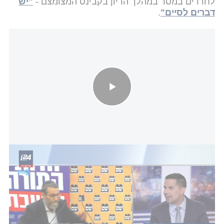
לחרדים במסר במהלך הדיון בקבינט המצומצם -
"יש
דברים לסיים"
.
בניסיון לדחות את פיזור הכנסת: נתניהו עדכן את ראשי הקואליציה על
המצב הביטחוני וההשלכות הפוליטיות
נתניהו בעצם רוצה להפעיל לחץ על חברי הכנסת
החרדים דרך ראשי הקואליציה שנכחו בדיון, כדי שלא
יפזרו את הכנסת בסופו של דבר. במקביל, הוא מבין
שהחלטה בעניין הזה לא תתקבל ביום רביעי הקרוב אלא
בקריאות המאוחרות יותר - השנייה והשלישית, שלכך יש