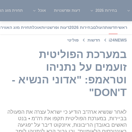
בחירות 2026
דעות ופרשנויות
אוכל
תחזית מזג האו
ראשי
חדשות
העולם
בחירות 2026
דעות ופרשנויות
אוכל
תחזית מזג האוויר
מ
i24NEWS
חדשות
פוליטי
במערכת הפוליטית
זועמים על נתניהו
וטראמפ: "אדוני הנשיא -
DON'T"
לאחר שנשיא ארה"ב הודיע כי ישראל עצרה את הפעולה
בביירות, במערכת הפוליטית תקפו את רה"מ • בנט
האשים באובדן הריבונות, איזנקוט דיבר על "פגיעה
באינטרסים הלאומיים", ובן גביר קרא לנתניהו לומר