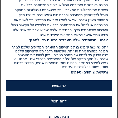
המפורטות בסעיף 'אנו והשותפים שלנו מעבדים מידע כדי לספק.
בחירה באפשרות זאת דחה הכול או ביטול הסכמתכם בכל עת
הוסף תגובה
תשבית את טכנולוגיות המעקב. ייתכן שהשבתת טכנולוגיות המעקב
תוביל לכך שחלק מהתכנים והפרסומות שיוצגו לכם לא יהיו חלק
מחחומי העניין שלכם. אפשר להציג שוב את התפריט כדי לשנות את
בחירתכם או לבטל את הסכמתכם בכל עת בלחיצה על הקישור ניהול
העדפות שבתחתית הדף. הבחירות שלכם ישפיעו על אתר אישי שלנו.
מידע נוסף אפשר למצוא במדיניות הפרטיות שלנו.
אנחנו והשותפים שלנו מעבדים נתונים כדי לספק:
ייתכן שייעשה שימוש בנתוני המיקום הגאוגרפי המדויקים שלכם לצורך
תמיכה במטרה אחת או יותר. משמעות הדבר היא שהמיקום שלכם
יהיה מדויק עד לרמה של מספר מטרים.. ניתן לזהות את המכשיר
שלכם על סמך סריקה של שילוב המאפיינים הייחודי שלו.. אחסון ו/או
גישה למידע במכשיר. פרסום ותוכן מותאמים אישית, מדידת פרסום
ותוכן, ניתוח קהל ופיתוח שירותים .
(רשימת שותפים (ספקים
אני מאשר
דחה הכול
הצגת מטרות