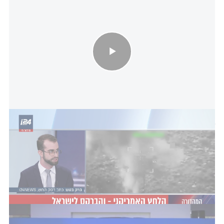
בארצות הברית חששו מההשלכות של תקיפה בדאחייה וביקשו מישראל
להשהות את הפעולות המתוכננות
ראש האופוזיציה יאיר לפיד הגיב בקצרה: "מדינת חסות
על מלא". ראש הממשלה לשעבר נפתלי בנט תקף גם
הוא וכתב: "ירושלים. בית שמש. לבנון. עזה. המיקום
שונה, הסיפור זהה. ממשלה שאיבדה שליטה על
הריבונות הישראלית".