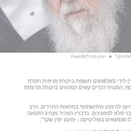
וליטיקה"
יונתן סינדל/Flash90
הקלטה דרמטית שהגיעה הערב (רביעי) לידי i24NEWS חושפת ביקורת פנימית חסרת
סף, המטיח דברים קשים המהווים ביקורת מרומזת
יום להימנע מלהשתתף במחאות החרדים, הרב
י מלא למפגינים. בדבריו הצהיר מנהיג התנועה
ו שנמצאים בפוליטיקה - ימינם ימין שקר".