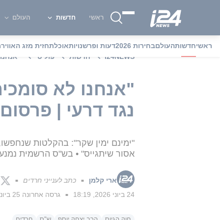
ראשי
חדשות
העולם
ראשי
חדשות
העולם
בחירות 2026
דעות ופרשנויות
אוכל
תחזית מזג האוויר
מ
i24NEWS
חדשות
פוליטי
"אנחנו 
"אנחנו לא סומכי
נגד דרעי | פרסום
"ימינם ימין שקר": בהקלטות שנחפשו,
אסור שיתגייס" • בש"ס הרשמית נמנע
ארי קלמן
כתב לענייני חרדים
■
■
24 ביוני 2026, 18:19
גרסה אחרונה
25 ביוני 2026, 07:40
■
חוק הגיוס
הרב יצחק יוסף
ש"ס
חרדים