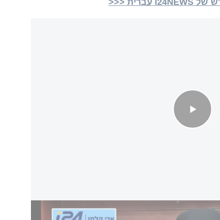
ברית <<<
"ס בהקלטה נגד דרעי