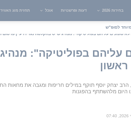
בחירות 2026
דעות ופרשנויות
אוכל
תחזית מזג האוויר
יוחד לסופ"ש
לא סומכים עליהם בפוליטיקה": מנהיג ש"ס בהקלטה נגד דרעי | פרסום ר
ם עליהם בפוליטיקה": מנהי
 ראשון
 הרב יצחק יוסף תוקף במילים חריפות ומגבה את מחאות החר
ו היום מלהשתתף בהפגנות