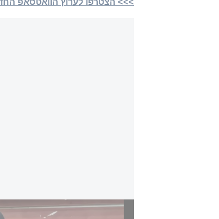
>>> הצטרפו לערוץ הוואטסאפ החדש של i24NEWS ע
"אנחנו לא סומכים עליהם בפוליטיקה": מנהיג ש