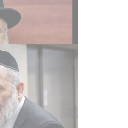
הרב יוסף התייחס בדבריו ישירות לגל
מובהקת של לומדי התורה, האברכים וב
גזענות מובהקת, משפילים אותם",
ה
ממשלת ימין נרשמות גזירות קשות כא
בשלטונות לסלק את ידיהם מתלמידי ה
לנפשם כדי שיוכלו לשבת ולעסוק בתו