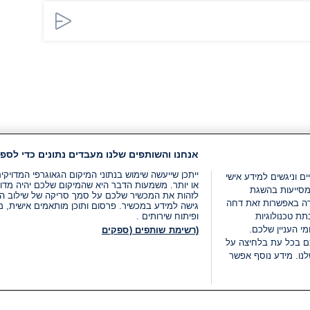
אנחנו והשותפים שלנו מעבדים נתונים כדי לספק
ייתכן שייעשה שימוש בנתוני המיקום הגאוגרפי המדוי
ים וניגשים למידע אישי
או יותר. משמעות הדבר היא שהמיקום שלכם יהיה מדוי
מסייעות בהשגת
לזהות את המכשיר שלכם על סמך סריקה של שילוב המאפי
רה באפשרות זאת דחה
גישה למידע במכשיר. פרסום ותוכן מותאמים אישית, מד
ת טכנולוגיות
ופיתוח שירותים .
י העניין שלכם.
(רשימת שותפים (ספקים
ם בכל עת בלחיצה על
נו. מידע נוסף אפשר
LIVE