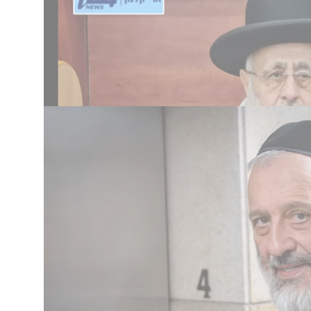
 מעצרי תלמידי הישיבות ואמר כי מדובר ברדיפה
ני הישיבות. "לצערינו הרב בעיקר ספרדים,
יש כאן
אשים הרב, והוסיף כי זוהי בושה שדווקא תחת
לו על התורה הקדושה. בהמשך דבריו הפציר
חכמים ומבני התורה הספרדים, ולעזוב אותם
רה.