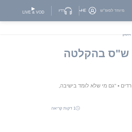
מיוחד לסופ"ש
HE
רדיו
LIVE & VOD
אשון
ג ש"ס בהקלטה
דים • "גם מי שלא לומד בישיבה,
1 דקות קריאה