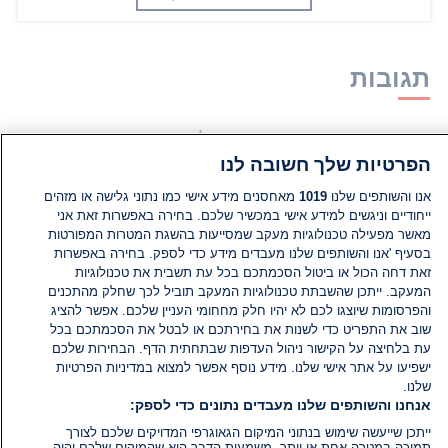
תגובות
אין עדיין תגובות. היה הראשון להגיב
הפרטיות שלך חשובה לנו
הוסף תגובה
אנו והשותפים שלנו
1019
מאחסנים מידע אישי כמו נתוני גלישה או מזהים
ייחודיים וניגשים למידע אישי במכשיר שלכם. בחירה באפשרות זאת אני
מאשר מפעילה טכנולוגיות מעקב שמסייעות בהשגת המטרות המפורטות
בסעיף 'אנו והשותפים שלנו מעבדים מידע כדי לספק. בחירה באפשרות
זאת דחה הכול או ביטול הסכמתכם בכל עת תשבית את טכנולוגיות
המעקב. ייתכן שהשבתת טכנולוגיות המעקב תוביל לכך שחלק מהתכנים
והפרסומות שיוצגו לכם לא יהיו חלק מחחומי העניין שלכם. אפשר להציג
שוב את התפריט כדי לשנות את בחירתכם או לבטל את הסכמתכם בכל
עת בלחיצה על הקישור ניהול העדפות שבתחתית הדף. הבחירות שלכם
ישפיעו על אתר אישי שלנו. מידע נוסף אפשר למצוא במדיניות הפרטיות
שלנו.
אנחנו והשותפים שלנו מעבדים נתונים כדי לספק:
ייתכן שייעשה שימוש בנתוני המיקום הגאוגרפי המדויקים שלכם לצורך
תמיכה במטרה אחת או יותר. משמעות הדבר היא שהמיקום שלכם יהיה