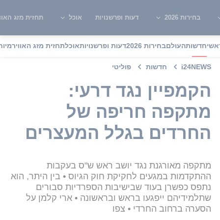
בחירות 2026
דעות ופרשנויות
אוכל
תחזית מזג האוו
אשי
חדשות
העולם
בחירות 2026
דעות ופרשנויות
אוכל
תחזית מזג האוויר
מיוח
i24NEWS
חדשות
פוליטי
הקמפיין נגד דרעי:
מתקפה חריפה של
החרדים בגלל המעצרים
מתקפה מאורגנת נגד יושב ראש ש"ס בעקבות
ההתקדמות במגעים לחקיקת חוק הגיוס • בין היתר, הוא
נתפס כפשרן בעוד שבישיבות הספרדיות סבורים
שתלמידיהם ייפגעו בראש ובראשונה • ארי קלמן על
הסערה ברחוב החרדי • צפו