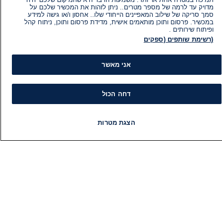
מדויק עד לרמה של מספר מטרים.. ניתן לזהות את המכשיר שלכם על
סמך סריקה של שילוב המאפיינים הייחודי שלו.. אחסון ו/או גישה למידע
במכשיר. פרסום ותוכן מותאמים אישית, מדידת פרסום ותוכן, ניתוח קהל
ופיתוח שירותים .
(רשימת שותפים (ספקים
אני מאשר
דחה הכול
הצגת מטרות
מידע
קט
חדשות
פיד חדשות
LIVE
רדיו
תוכניות
הוועד המנהל של i24NEWS
חד
הטאלנטים של i24NEWS
חד
תוכניות הטלוויזיה של i24NEWS
הע
רדיו בשידור חי
בחיר
דרושים
דעו
צור קשר
או
מפת אתר
תחז
מי