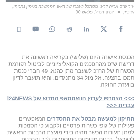
יו"ר ש"ס אריה דרעי מסתכל לעברו של ראש הממשלה בנימין נתניהו,
ארכיון
יונתן זינדל, פלאש 90
הכנסת אישרה היום (שלישי) בקריאה ראשונה את
דרישת ש"ס מההסכמים הקואליציוניים לביטול רפורמת
הכשרות של הח"כ לשעבר מתן כהנא. 49 חברי כנסת
תמכו בהצעה, אל מול 34 מתנגדים, והיא תועבר לדיון
בוועדת החוקה.
>>> הצטרפו לערוץ הוואטסאפ החדש של i24NEWS
עברית <<<
התיקון למעשה מבטל את ההסדרים
המאפשרים
פעילות של גופי כשרות פרטיים ולקבוע כי הסמכות
למתן תעודות הכשר תהיה בידי מועצת הרבנות הראשית
לישראל, רבנים מקומיים המוסמכים לכך והרבנות