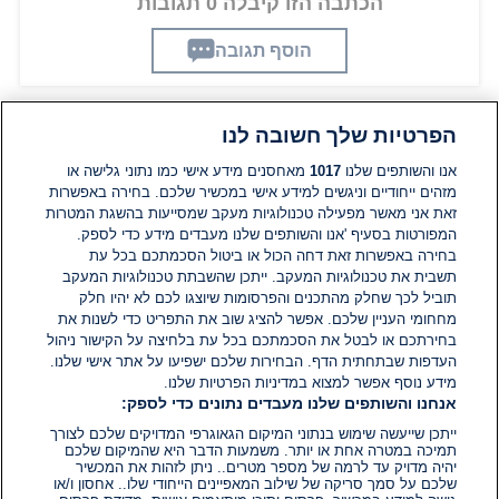
הכתבה הזו קיבלה 0 תגובות
הוסף תגובה
הפרטיות שלך חשובה לנו
תגובות
אנו והשותפים שלנו
1017
מאחסנים מידע אישי כמו נתוני גלישה או
מזהים ייחודיים וניגשים למידע אישי במכשיר שלכם. בחירה באפשרות
זאת אני מאשר מפעילה טכנולוגיות מעקב שמסייעות בהשגת המטרות
אין עדיין תגובות. היה הראשון להגיב
המפורטות בסעיף 'אנו והשותפים שלנו מעבדים מידע כדי לספק.
בחירה באפשרות זאת דחה הכול או ביטול הסכמתכם בכל עת
הוסף תגובה
תשבית את טכנולוגיות המעקב. ייתכן שהשבתת טכנולוגיות המעקב
תוביל לכך שחלק מהתכנים והפרסומות שיוצגו לכם לא יהיו חלק
מחחומי העניין שלכם. אפשר להציג שוב את התפריט כדי לשנות את
בחירתכם או לבטל את הסכמתכם בכל עת בלחיצה על הקישור ניהול
העדפות שבתחתית הדף. הבחירות שלכם ישפיעו על אתר אישי שלנו.
מידע נוסף אפשר למצוא במדיניות הפרטיות שלנו.
אנחנו והשותפים שלנו מעבדים נתונים כדי לספק:
ייתכן שייעשה שימוש בנתוני המיקום הגאוגרפי המדויקים שלכם לצורך
תמיכה במטרה אחת או יותר. משמעות הדבר היא שהמיקום שלכם
יהיה מדויק עד לרמה של מספר מטרים.. ניתן לזהות את המכשיר
שלכם על סמך סריקה של שילוב המאפיינים הייחודי שלו.. אחסון ו/או