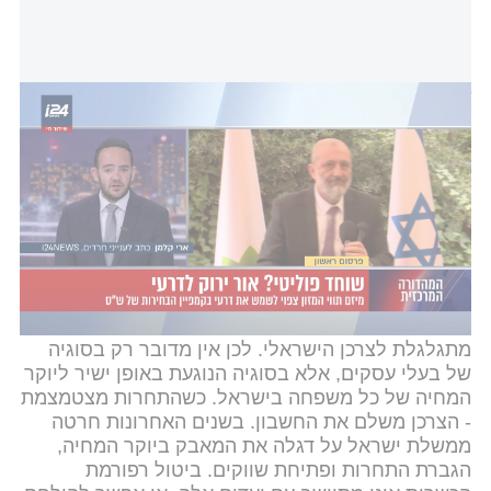
שוחד פוליטי? משרד האוצר מקדם פרויקט חלוקת תווי מזון בשווי
מיליוני שקלים של אריה דרעי
i24NEWS
"בעל עסק צריך להתחרות על איכות האוכל, השירות
וחוויית האירוח - לא להיות כבול בפועל לספק אחד
בלבד. עסקים אינם מבקשים הקלות. הם מבקשים את
הזכות הבסיסית לבחור, להשוות ולקבל שירות בתנאים
תחרותיים, כפי שנהוג בכל תחום אחר במשק הישראלי".
"בסופו של יום, כל עלות נוספת המוטלת על מסעדה,
בית קפה או עסק מזון אינה נשארת אצל בעל העסק. היא
מתגלגלת לצרכן הישראלי. לכן אין מדובר רק בסוגיה
של בעלי עסקים, אלא בסוגיה הנוגעת באופן ישיר ליוקר
המחיה של כל משפחה בישראל. כשהתחרות מצטמצמת
- הצרכן משלם את החשבון. בשנים האחרונות חרטה
ממשלת ישראל על דגלה את המאבק ביוקר המחיה,
הגברת התחרות ופתיחת שווקים. ביטול רפורמת