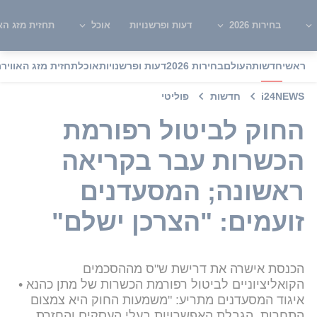
בחירות 2026
דעות ופרשנויות
אוכל
תחזית מזג האו
ראשי
חדשות
העולם
בחירות 2026
דעות ופרשנויות
אוכל
תחזית מזג האוויר
מ
i24NEWS
חדשות
פוליטי
החוק לביטול רפורמת
הכשרות עבר בקריאה
ראשונה; המסעדנים
זועמים: "הצרכן ישלם"
הכנסת אישרה את דרישת ש"ס מההסכמים
הקואליציוניים לביטול רפורמת הכשרות של מתן כהנא •
איגוד המסעדנים מתריע: "משמעות החוק היא צמצום
התחרות, הגבלת האפשרויות בעלי העסקים והחזרת