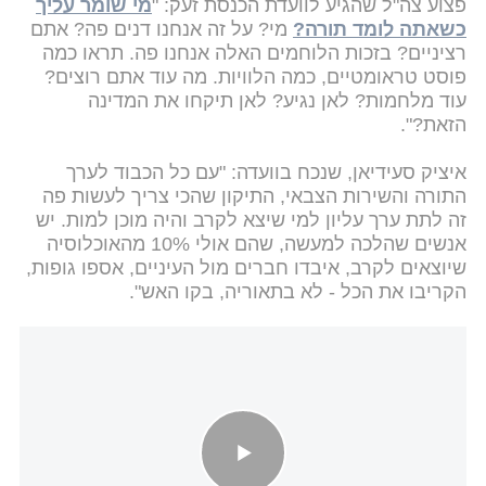
פצוע צה"ל שהגיע לוועדת הכנסת זעק: "
מי שומר עליך
כשאתה לומד תורה?
מי? על זה אנחנו דנים פה? אתם
רציניים? בזכות הלוחמים האלה אנחנו פה. תראו כמה
פוסט טראומטיים, כמה הלוויות. מה עוד אתם רוצים?
עוד מלחמות? לאן נגיע? לאן תיקחו את המדינה
הזאת?".
איציק סעידיאן, שנכח בוועדה: "עם כל הכבוד לערך
התורה והשירות הצבאי, התיקון שהכי צריך לעשות פה
זה לתת ערך עליון למי שיצא לקרב והיה מוכן למות. יש
אנשים שהלכה למעשה, שהם אולי 10% מהאוכלוסיה
שיוצאים לקרב, איבדו חברים מול העיניים, אספו גופות,
הקריבו את הכל - לא בתאוריה, בקו האש".