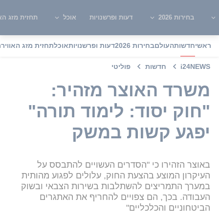
בחירות 2026
דעות ופרשנויות
אוכל
תחזית מזג האו
ראשי
חדשות
העולם
בחירות 2026
דעות ופרשנויות
אוכל
תחזית מזג האוויר
מ
i24NEWS
חדשות
פוליטי
משרד האוצר מזהיר:
"חוק יסוד: לימוד תורה"
יפגע קשות במשק
באוצר הזהירו כי "הסדרים העשויים להתבסס על
העיקרון המוצע בהצעת החוק, עלולים לפגוע מהותית
במערך התמריצים להשתלבות בשירות הצבאי ובשוק
העבודה. בכך, הם צפויים להחריף את האתגרים
הביטחוניים והכלכליים"