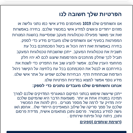
הפרטיות שלך חשובה לנו
תגובות
אנו והשותפים שלנו
1019
מאחסנים מידע אישי כמו נתוני גלישה או
מזהים ייחודיים וניגשים למידע אישי במכשיר שלכם. בחירה באפשרות
זאת אני מאשר מפעילה טכנולוגיות מעקב שמסייעות בהשגת המטרות
אין עדיין תגובות. היה הראשון להגיב
המפורטות בסעיף 'אנו והשותפים שלנו מעבדים מידע כדי לספק.
בחירה באפשרות זאת דחה הכול או ביטול הסכמתכם בכל עת
הוסף תגובה
תשבית את טכנולוגיות המעקב. ייתכן שהשבתת טכנולוגיות המעקב
תוביל לכך שחלק מהתכנים והפרסומות שיוצגו לכם לא יהיו חלק
מחחומי העניין שלכם. אפשר להציג שוב את התפריט כדי לשנות את
בחירתכם או לבטל את הסכמתכם בכל עת בלחיצה על הקישור ניהול
העדפות שבתחתית הדף. הבחירות שלכם ישפיעו על אתר אישי שלנו.
מידע נוסף אפשר למצוא במדיניות הפרטיות שלנו.
אנחנו והשותפים שלנו מעבדים נתונים כדי לספק:
ייתכן שייעשה שימוש בנתוני המיקום הגאוגרפי המדויקים שלכם לצורך
תמיכה במטרה אחת או יותר. משמעות הדבר היא שהמיקום שלכם
יהיה מדויק עד לרמה של מספר מטרים.. ניתן לזהות את המכשיר
שלכם על סמך סריקה של שילוב המאפיינים הייחודי שלו.. אחסון ו/או
גישה למידע במכשיר. פרסום ותוכן מותאמים אישית, מדידת פרסום
ותוכן, ניתוח קהל ופיתוח שירותים .
(רשימת שותפים (ספקים