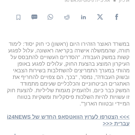
ארכיון
אוליבייה פיטוסי/פלאש 90
במשרד האוצר הזהירו היום (ראשון) כי חוק יסוד: לימוד
תורה, שהממשלה אישרה בקריאה ראשונה, עלול לפגוע
קשות במשק העבודה. "הסדרים העשויים להתבסס על
העיקרון המוצע בהצעת החוק, עלולים לפגוע באופן
מהותי במערך התמריצים להשתלבות בשירות הצבאי
ובשוק העבודה", נמסר, "בכך, הם צפויים להחריף את
האתגרים הביטחוניים והכלכליים שעימם מתמודד
המשק כבר כיום, ולהעמיק מגמות שליליות. להצעת חוק
זו עשויות להיות השלכות פיסקליות ומשקיות בטווח
המיידי ובטווח הארוך".
>>> הצטרפו לערוץ הוואטסאפ החדש של i24NEWS
עברית <<<