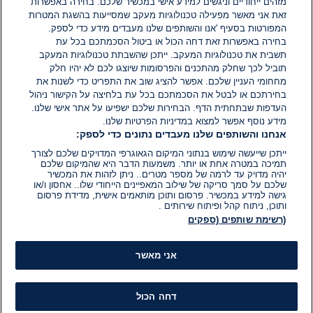
מזהים ייחודיים וניגשים למידע אישי במכשיר שלכם. בחירה באפשרות
זאת אני מאשר מפעילה טכנולוגיות מעקב שמסייעות בהשגת המטרות
אין עדיין תגובות. היה הראשון להגיב
המפורטות בסעיף 'אנו והשותפים שלנו מעבדים מידע כדי לספק.
בחירה באפשרות זאת דחה הכול או ביטול הסכמתכם בכל עת
הוסף תגובה
תשבית את טכנולוגיות המעקב. ייתכן שהשבתת טכנולוגיות המעקב
תוביל לכך שחלק מהתכנים והפרסומות שיוצגו לכם לא יהיו חלק
מחחומי העניין שלכם. אפשר להציג שוב את התפריט כדי לשנות את
בחירתכם או לבטל את הסכמתכם בכל עת בלחיצה על הקישור ניהול
העדפות שבתחתית הדף. הבחירות שלכם ישפיעו על אתר אישי שלנו.
מידע נוסף אפשר למצוא במדיניות הפרטיות שלנו.
אנחנו והשותפים שלנו מעבדים נתונים כדי לספק:
ייתכן שייעשה שימוש בנתוני המיקום הגאוגרפי המדויקים שלכם לצורך
תמיכה במטרה אחת או יותר. משמעות הדבר היא שהמיקום שלכם
יהיה מדויק עד לרמה של מספר מטרים.. ניתן לזהות את המכשיר
שלכם על סמך סריקה של שילוב המאפיינים הייחודי שלו.. אחסון ו/או
גישה למידע במכשיר. פרסום ותוכן מותאמים אישית, מדידת פרסום
ותוכן, ניתוח קהל ופיתוח שירותים .
(רשימת שותפים (ספקים
אני מאשר
דחה הכול