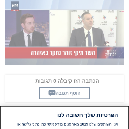
החשדות נגד השר מיקי זוהר: שוחד, מרמה והפרת אומנים - דאג
לאינטרסים של סוכן הביטוח עזרא גבאי
החוקרים מעריכים, כי
גבאי
הרוויח לאורך השנים,
מיליונים רבים מעסקאות השוחד בהן לכאורה הועברו
לייצוג הסוכנות שלו עובדים של גופים שונים במשק
בתמורה לטובות הנאה ושוחד. לפי ההערכות, במסגרת
פרשת השחיתות - הועברו לייצוגו כמה אלפי מבוטחים.
הכתבה הזו קיבלה 0 תגובות
הוסף תגובה
הפרטיות שלך חשובה לנו
תגובות
אנו והשותפים שלנו
1019
מאחסנים מידע אישי כמו נתוני גלישה או