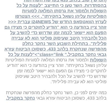
(חמישי) שוב בלהב 433 בפרשת השחיתות
בהסתדרות. השר טען כי התייצב "לענות על כל
השאלות ולמסור את גרסתו המלאה לסוגיות
הפוליטיות עליהן נשאל בחקירתו". >>> הצטרפו
לערוץ הוואטסאפ החדש של i24NEWS עברית <<<
זוהר ציין בהודעה כי הוא "הודיע לחוקרים כי מצידו גם
הפעם הוא יישאר לכמה זמן שדרוש כדי להשיב על
הכל ולהבהיר היטב שעיסוק פוליטי הוא לא עבירה
פלילית". בתחילת השבוע השר נחקר כחלק
מהפרשה שנחקרת בלהב 433, כשסוכן הביטוח עזרא
גבאי נחקר במקביל." class="link">"לענות על כל
השאלות
ולמסור את גרסתו המלאה לסוגיות הפוליטיות
עליהן נשאל בחקירתו". זוהר ציין בהודעה כי הוא "הודיע
לחוקרים כי מצידו גם הפעם הוא יישאר לכמה זמן
שדרוש כדי להשיב על הכל ולהבהיר היטב שעיסוק
פוליטי הוא לא עבירה פלילית".
כמה ימים לפני כן, השר נחקר כחלק מהפרשה שנחקרת
בלהב 433, כשסוכן הביטוח עזרא גבאי
נחקר במקביל.