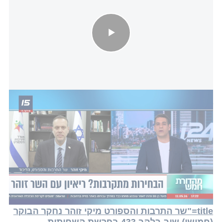
השר מיקי זוהר: "המושב הקרוב הוא יהיה הזמן הנכון להכריע מתי
עושים בחירות"
כזכור, לפני כחודש השר זוהר נחקר שוב, אז טען כי כי
התייצב
>> הצטרפו לערוץ הוואטסאפ החדש של
i24NEWS עברית <<< זוהר ציין בהודעה כי הוא
"הודיע לחוקרים כי מצידו גם הפעם הוא יישאר לכמה
זמן שדרוש כדי להשיב על הכל ולהבהיר היטב
שעיסוק פוליטי הוא לא עבירה פלילית". בתחילת
השבוע השר נחקר כחלק מהפרשה שנחקרת בלהב
433, כשסוכן הביטוח עזרא גבאי נחקר במקביל."
title="שר התרבות והספורט מיקי זוהר נחקר הבוקר