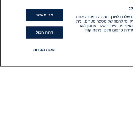
:
אני מאשר
קים שלכם לצורך תמיכה במטרה אחת
ק עד לרמה של מספר מטרים.. ניתן
ינים הייחודי שלו.. אחסון ו/או
ידת פרסום ותוכן, ניתוח קהל
דחה הכול
הצגת מטרות
רדיו
תוכניות
עקבו אחרינו
הירשם לניוזלטר