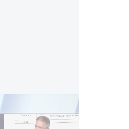
תוצאות המבחנים החשובים בתחום המדעים נגנ
הוא הוסיף וטען: "מטריד אותי מאוד
הבדיקה הזו. מה ביקשנו? לבדוק טענ
להתנהלות לא מקצועית, התנהגות בעיי
משנה מה יגידו בתקשורת, אנחנו נבדו