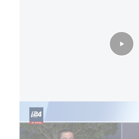
זו, עקב ההישגים המבישים
 שבראמ"ה פועלים דרך התקשורת לנסות לסכל את
ות מקצועיות כלפי ראמ"ה מחשש מאוד גדול
תית שתיבדק. אני יכול להבטיח לך שזה ייבדק. לא
ק את כל הנושא."