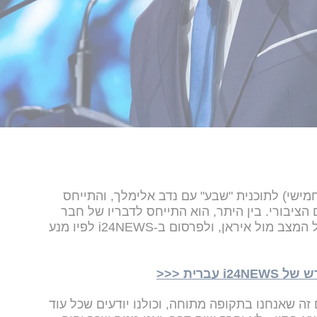
חמישי) לתוכנית "שבע" עם נדב אלימלך, והתייחס
הציבורי. בין היתר, הוא התייחס לדבריו של חבר
מפלגתו, חבר הכנסת ניסים ואטורי על המצב מול איראן, ולפרסום ב-i24NEWS לפיו מנע
ברית <<<
זה שאנחנו בתקופה מתוחה, וכולנו יודעים שכל עוד