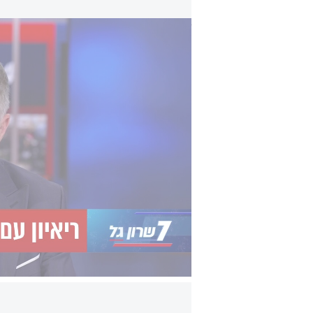
שר החינוך יואב קיש על חשיפת i24NEWS בנושא אי פרסום הציונים
הוא נשאל מה היה ממליץ לאלו שאמור
יודע בדיוק מה
שואטורי יודע
, ומה שא
טראמפ - והוא עסוק בסין".
הליבה - בעקבות הישגים מבישים: "יש
שדרך אגב היא ישירות תחתיי, היא לא
לבדוק מה אומרים לי מהמשרד".
"יש טענות קשות מאוד לחוסר מקצועיו
כי אני היחיד במשרד בעל הסמכות לע
בדיקה וישנן טענות מקצועיות כלפי הה
ראשון - וביקשתי לעצור את הפרסומים 