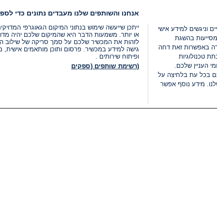
אנחנו והשותפים שלנו מעבדים נתונים כדי לספק
ייתכן שייעשה שימוש בנתוני המיקום הגאוגרפי המדוי
ים וניגשים למידע אישי
או יותר. משמעות הדבר היא שהמיקום שלכם יהיה מדוי
מסייעות בהשגת
לזהות את המכשיר שלכם על סמך סריקה של שילוב המאפי
רה באפשרות זאת דחה
גישה למידע במכשיר. פרסום ותוכן מותאמים אישית, מד
ת טכנולוגיות
ופיתוח שירותים .
י העניין שלכם.
(רשימת שותפים (ספקים
ם בכל עת בלחיצה על
נו. מידע נוסף אפשר
LIVE
קטגוריות
משפטי
חדשות מתפרצות
תנאי שימוש
חדשות
מדיניות פרטיות
העולם
תנאי פרסום ותנאי מכירות
בחירות 2026
הצהרת נגישות
דעות ופרשנויות
נהל העדפות
אוכל
רשימת עוגיות
תחזית מזג האוויר
מיוחד לסופ"ש