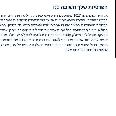
הפרטיות שלך חשובה לנו
אנו והשותפים שלנו
1017
מאחסנים מידע אישי כמו נתוני גלישה או מזהים ייחודי
במכשיר שלכם. בחירה באפשרות זאת אני מאשר מפעילה טכנולוגיות מעקב ש
המטרות המפורטות בסעיף 'אנו והשותפים שלנו מעבדים מידע כדי לספק. בחי
הכול או ביטול הסכמתכם בכל עת תשבית את טכנולוגיות המעקב. ייתכן שהשבת
המעקב תוביל לכך שחלק מהתכנים והפרסומות שיוצגו לכם לא יהיו חלק מחחומ
אפשר להציג שוב את התפריט כדי לשנות את בחירתכם או לבטל את הסכמתכ
הקישור ניהול העדפות שבתחתית הדף. הבחירות שלכם ישפיעו על אתר אישי של
למצוא במדיניות הפרטיות שלנו.
חדשות
פיד חדשות
מידע
הוועד המנהל של i24NEWS
הטאלנטים של i24NEWS
תוכניות הטלוויזיה של i24NEWS
רדיו בשידור חי
דרושים
צור קשר
מפת אתר