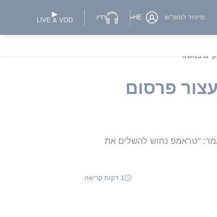
מיוחד לסופ"ש
HE
רדיו
LIVE & VOD
i: "ביקשתי לעצור פרסום
אמר: "טראמפ נחוש להשלים את
1 דקות קריאה