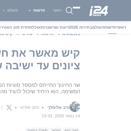
ראשי
חדשות
העולם
ראשי
חדשות
העולם
בחירות 2026
דעות ופרשנויות
אוכל
תחזית מזג האוויר
מ
i24NEWS
חדשות
פוליטי
קיש מאשר את חשיפת 24NEWS
ציונים עד ישיבה
שר החינוך התייחס למספר סוגיות הנ
המשימה, הוא היחיד שיכול להגיד מה י
נדב אלימלך
כתב פוליטי
■
■
14 במאי 2026, 19:33
יואב קיש
איראן
משרד החינוך