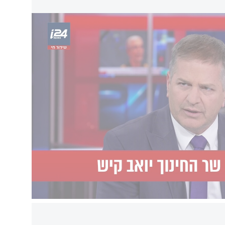
ים לטוס בסוף השבוע הזה או הבא, והשיב: "אתה
ני יודע. היחידי שיכול לתת לך תשובה אמיתית זה
בהמשך הריאיון הוא התייחס לחשיפת i24NEWS, הורה שלא לפרסם את תוצאות מבחני
 טענות מקצועיות קשות כלפי ראמ"ה, שזו החברה
 תחת משרד, דרך המנכ"ל, ולכן אני זה שבעצם צריך
ת ולבחינה לא על חומרים רלוונטיים. פניתי אליהם,
שות זאת, ואמרתי להם ש'יש נושאים שחייבים
תנהלות שלכם'. קבעתי דיון בנושא בנושא ביום
עד שנקיים אותו", טען.