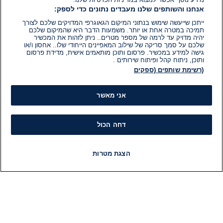
אנחנו והשותפים שלנו מעבדים נתונים כדי לספק:
ייתכן שייעשה שימוש בנתוני המיקום הגאוגרפי המדויקים שלכם לצורך
תמיכה במטרה אחת או יותר. משמעות הדבר היא שהמיקום שלכם
יהיה מדויק עד לרמה של מספר מטרים.. ניתן לזהות את המכשיר
שלכם על סמך סריקה של שילוב המאפיינים הייחודי שלו.. אחסון ו/או
גישה למידע במכשיר. פרסום ותוכן מותאמים אישית, מדידת פרסום
ותוכן, ניתוח קהל ופיתוח שירותים .
(רשימת שותפים (ספקים
אני מאשר
דחה הכול
הצגת מטרות
חדשות
פיד חדשות
LIVE
רדיו
תוכניות
מידע
קט
הוועד המנהל של i24NEWS
חד