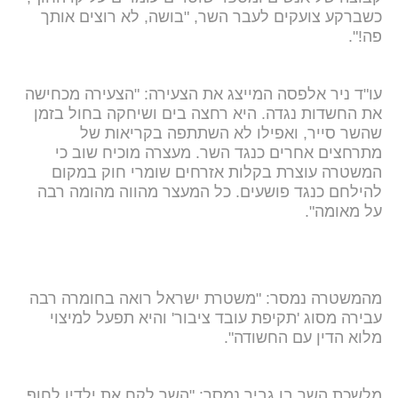
כשברקע צועקים לעבר השר, "בושה, לא רוצים אותך
פה!".
עו"ד ניר אלפסה המייצג את הצעירה: "הצעירה מכחישה
את החשדות נגדה. היא רחצה בים ושיחקה בחול בזמן
שהשר סייר, ואפילו לא השתתפה בקריאות של
מתרחצים אחרים כנגד השר. מעצרה מוכיח שוב כי
המשטרה עוצרת בקלות אזרחים שומרי חוק במקום
להילחם כנגד פושעים. כל המעצר מהווה מהומה רבה
על מאומה".
מהמשטרה נמסר: "משטרת ישראל רואה בחומרה רבה
עבירה מסוג 'תקיפת עובד ציבור' והיא תפעל למיצוי
מלוא הדין עם החשודה".
מלשכת השר בן גביר נמסר: "השר לקח את ילדיו לחוף