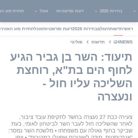
בחירות 2026
דעות ופרשנויות
אוכל
תחזית מזג האו
ראשי
חדשות
העולם
בחירות 2026
דעות ופרשנויות
אוכל
תחזית מזג האוויר
מ
i24NEWS
חדשות
פוליטי
תיעוד: השר בן גביר הגיע
לחוף הים בת"א, רוחצת
השליכה עליו חול -
ונעצרה
צעירה כבת 27 נעצרה בחשד לתקיפת עובד ציבור,
לאחר שהשליכה חול לעבר השר לביטחון לאומי, בעת
שביקר בחוף גאולה עם משפחתו • מלשכת השר נמסר:
"אנרכיסטית, תודה לשוטרים שפעלו במהירות" • צפו