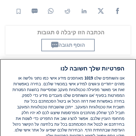
הכתבה הזו קיבלה 0 תגובות
הוסף תגובה
הפרטיות שלך חשובה לנו
תגובות
אנו והשותפים שלנו
1019
מאחסנים מידע אישי כמו נתוני גלישה או
מזהים ייחודיים וניגשים למידע אישי במכשיר שלכם. בחירה באפשרות
אין עדיין תגובות. היה הראשון להגיב
זאת אני מאשר מפעילה טכנולוגיות מעקב שמסייעות בהשגת המטרות
המפורטות בסעיף 'אנו והשותפים שלנו מעבדים מידע כדי לספק.
בחירה באפשרות זאת דחה הכול או ביטול הסכמתכם בכל עת
הוסף תגובה
תשבית את טכנולוגיות המעקב. ייתכן שהשבתת טכנולוגיות המעקב
תוביל לכך שחלק מהתכנים והפרסומות שיוצגו לכם לא יהיו חלק
מחחומי העניין שלכם. אפשר להציג שוב את התפריט כדי לשנות את
בחירתכם או לבטל את הסכמתכם בכל עת בלחיצה על הקישור ניהול
העדפות שבתחתית הדף. הבחירות שלכם ישפיעו על אתר אישי שלנו.
מידע נוסף אפשר למצוא במדיניות הפרטיות שלנו.