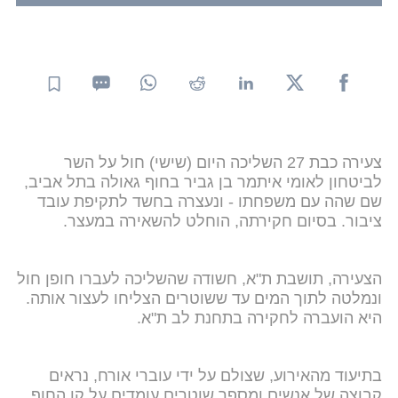
צעירה כבת 27 השליכה היום (שישי) חול על השר
לביטחון לאומי איתמר בן גביר בחוף גאולה בתל אביב,
שם שהה עם משפחתו - ונעצרה בחשד לתקיפת עובד
ציבור. בסיום חקירתה, הוחלט להשאירה במעצר.
הצעירה, תושבת ת"א, חשודה שהשליכה לעברו חופן חול
ונמלטה לתוך המים עד ששוטרים הצליחו לעצור אותה.
היא הועברה לחקירה בתחנת לב ת"א.
בתיעוד מהאירוע, שצולם על ידי עוברי אורח, נראים
קבוצה של אנשים ומספר שוטרים עומדים על קו החוף,