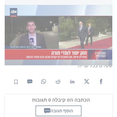
הדיל של נתניהו והחרדים: בקואליציה דוהרים לאישור "חוק יסוד לימוד
תורה"
במסגרת המיזם החדש, שנרקם בשבועות האחרונים, כל
צעיר חרדי המוגדר כעריק על ידי רשויות הצבא יקבל
לידיו "תעודת עריק" ייעודית. את התעודה הזו הוא יוכל
להציג בפני מאות החנויות והעסקים המשתתפים
במהלך בריכוזים החרדיים הגדולים ברחבי הארץ, ובכך
לזכות בהנחות משמעותיות ובשוברים בשווי מאות
שקלים בכל קנייה.
הכתבה הזו קיבלה 0 תגובות
הוסף תגובה