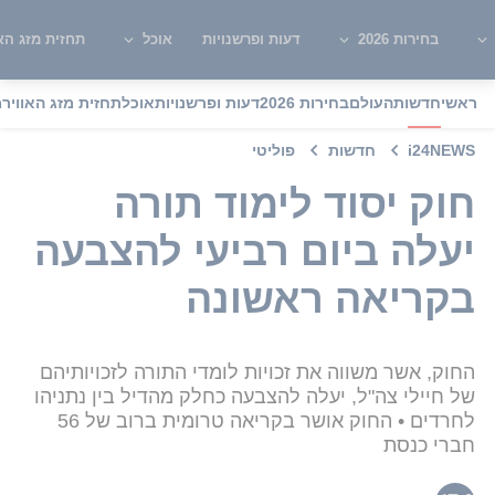
בחירות 2026
דעות ופרשנויות
אוכל
תחזית מזג האו
ראשי
חדשות
העולם
בחירות 2026
דעות ופרשנויות
אוכל
תחזית מזג האוויר
מ
i24NEWS
חדשות
פוליטי
חוק יסוד לימוד תורה
יעלה ביום רביעי להצבעה
בקריאה ראשונה
החוק, אשר משווה את זכויות לומדי התורה לזכויותיהם
של חיילי צה"ל, יעלה להצבעה כחלק מהדיל בין נתניהו
לחרדים • החוק אושר בקריאה טרומית ברוב של 56
חברי כנסת