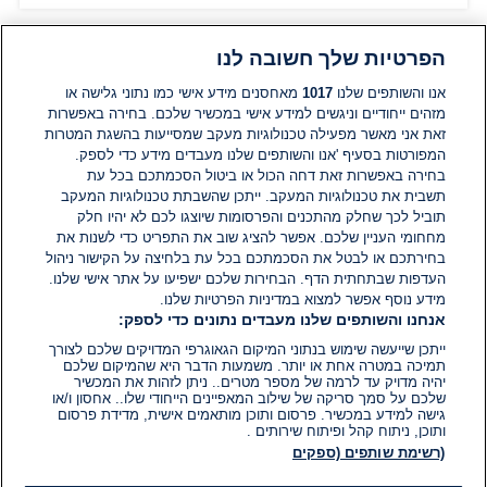
הפרטיות שלך חשובה לנו
תגובות
אנו והשותפים שלנו
1017
מאחסנים מידע אישי כמו נתוני גלישה או
מזהים ייחודיים וניגשים למידע אישי במכשיר שלכם. בחירה באפשרות
אין עדיין תגובות. היה הראשון להגיב
זאת אני מאשר מפעילה טכנולוגיות מעקב שמסייעות בהשגת המטרות
המפורטות בסעיף 'אנו והשותפים שלנו מעבדים מידע כדי לספק.
בחירה באפשרות זאת דחה הכול או ביטול הסכמתכם בכל עת
הוסף תגובה
תשבית את טכנולוגיות המעקב. ייתכן שהשבתת טכנולוגיות המעקב
תוביל לכך שחלק מהתכנים והפרסומות שיוצגו לכם לא יהיו חלק
מחחומי העניין שלכם. אפשר להציג שוב את התפריט כדי לשנות את
בחירתכם או לבטל את הסכמתכם בכל עת בלחיצה על הקישור ניהול
העדפות שבתחתית הדף. הבחירות שלכם ישפיעו על אתר אישי שלנו.
מידע נוסף אפשר למצוא במדיניות הפרטיות שלנו.
אנחנו והשותפים שלנו מעבדים נתונים כדי לספק:
ייתכן שייעשה שימוש בנתוני המיקום הגאוגרפי המדויקים שלכם לצורך
תמיכה במטרה אחת או יותר. משמעות הדבר היא שהמיקום שלכם
יהיה מדויק עד לרמה של מספר מטרים.. ניתן לזהות את המכשיר
שלכם על סמך סריקה של שילוב המאפיינים הייחודי שלו.. אחסון ו/או
גישה למידע במכשיר. פרסום ותוכן מותאמים אישית, מדידת פרסום
ותוכן, ניתוח קהל ופיתוח שירותים .
(רשימת שותפים (ספקים