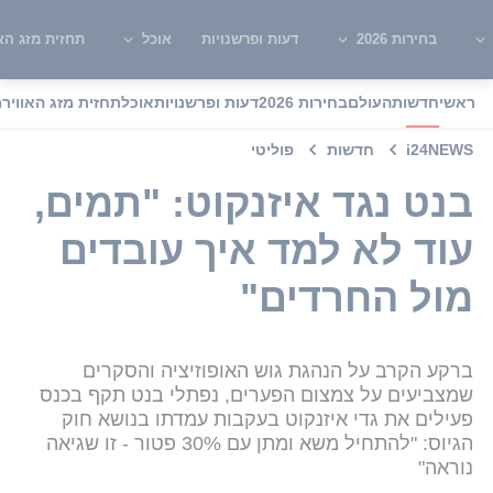
בחירות 2026
דעות ופרשנויות
אוכל
תחזית מזג האו
ראשי
חדשות
העולם
בחירות 2026
דעות ופרשנויות
אוכל
תחזית מזג האוויר
מ
i24NEWS
חדשות
פוליטי
בנט נגד איזנקוט: "תמים,
עוד לא למד איך עובדים
מול החרדים"
ברקע הקרב על הנהגת גוש האופוזיציה והסקרים
שמצביעים על צמצום הפערים, נפתלי בנט תקף בכנס
פעילים את גדי איזנקוט בעקבות עמדתו בנושא חוק
הגיוס: "להתחיל משא ומתן עם 30% פטור - זו שגיאה
נוראה"