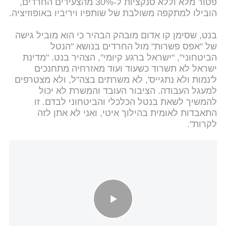
פטור מלא וללא סנקציות ל-30% מהצעירים החרדים,
הובילו למתקפה משולבת של שותפיו ויריביו באופוזיציה.
בנט, שסימן קו אדום מובהק הבהיר כי הוא מוביל גישה
של "אפס פשרות" מול החרדים בנושא "הנטל
הביטחוני", "ישראל ברגע קיומי", הצהיר בנט. "מדינת
ישראל לא תשרוד כשעוד ועוד מאזרחיה מתחנכים
ל'נמות ולא נתגייס', לא משרתים בצה"ל, ולא מצטרפים
למעגל העבודה. הציבור העובד והמשרת לא יכול
להמשיך לשאת בנטל הכלכלי והביטחוני לבדם. זו
התאבדות לאומית בהילוך איטי, ואני לא אתן לזה
לקרות".