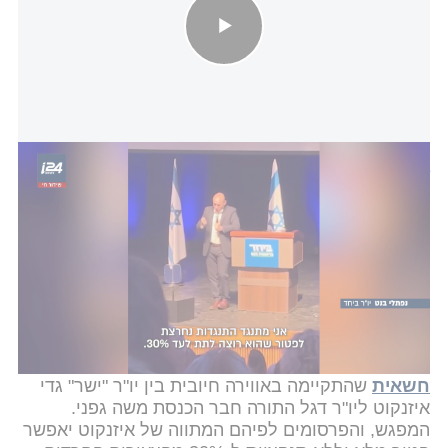
בנט תקף בכנס פעילים: "מה שגפני ודרעי שכחו - איזנקוט ויאיר גולן עוד
לא למדו"
"השגיאה של גדי, אני מתנגד התנגדות נחרצת לפטור
שהוא רוצה לתת לעד 30%. כי זה תמים", אמר בנט.
"אתה תיכנס למשא ומתן ואז יגידו מה הפרמטרים
לפטור. מה שגפני ומה שדרעי שכחו - איזנקוט ויאיר גולן
עוד לא למדו"
בנט הוסיף כי "להתחיל משא ומתן עם 30% פטור זו
שגיאה נוראה". כזכור, רק אתמול פורסם על
פגישה
חשאית
שהתקיימה באווירה חיובית בין יו"ר "ישר" גדי
איזנקוט ליו"ר דגל התורה חבר הכנסת משה גפני.
המפגש, והפרסומים לפיהם המתווה של איזנקוט יאפשר