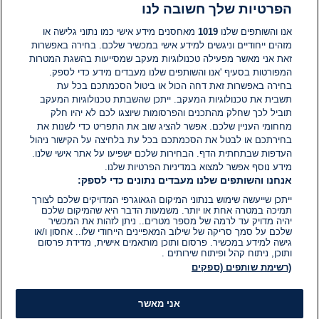
הפרטיות שלך חשובה לנו
תגובות
אנו והשותפים שלנו
1019
מאחסנים מידע אישי כמו נתוני גלישה או
מזהים ייחודיים וניגשים למידע אישי במכשיר שלכם. בחירה באפשרות
זאת אני מאשר מפעילה טכנולוגיות מעקב שמסייעות בהשגת המטרות
אין עדיין תגובות. היה הראשון להגיב
המפורטות בסעיף 'אנו והשותפים שלנו מעבדים מידע כדי לספק.
בחירה באפשרות זאת דחה הכול או ביטול הסכמתכם בכל עת
הוסף תגובה
תשבית את טכנולוגיות המעקב. ייתכן שהשבתת טכנולוגיות המעקב
תוביל לכך שחלק מהתכנים והפרסומות שיוצגו לכם לא יהיו חלק
מחחומי העניין שלכם. אפשר להציג שוב את התפריט כדי לשנות את
בחירתכם או לבטל את הסכמתכם בכל עת בלחיצה על הקישור ניהול
העדפות שבתחתית הדף. הבחירות שלכם ישפיעו על אתר אישי שלנו.
מידע נוסף אפשר למצוא במדיניות הפרטיות שלנו.
אנחנו והשותפים שלנו מעבדים נתונים כדי לספק:
ייתכן שייעשה שימוש בנתוני המיקום הגאוגרפי המדויקים שלכם לצורך
תמיכה במטרה אחת או יותר. משמעות הדבר היא שהמיקום שלכם
יהיה מדויק עד לרמה של מספר מטרים.. ניתן לזהות את המכשיר
שלכם על סמך סריקה של שילוב המאפיינים הייחודי שלו.. אחסון ו/או
גישה למידע במכשיר. פרסום ותוכן מותאמים אישית, מדידת פרסום
ותוכן, ניתוח קהל ופיתוח שירותים .
(רשימת שותפים (ספקים
אני מאשר