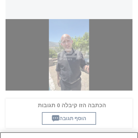
"מי שלא יתגייס לא יקבל תקציבים"
גם ראש האופוזיציה,
יאיר לפיד
, הצטרף למתקפה
והגדיר את המגעים והוויתורים המסתמנים ככשל ערכי
עמוק, תוך שהוא קורא לראשי המפלגות שלא להתפתות
לדילים זמניים עם המפלגות החרדיות.
הכתבה הזו קיבלה 0 תגובות
הוסף תגובה