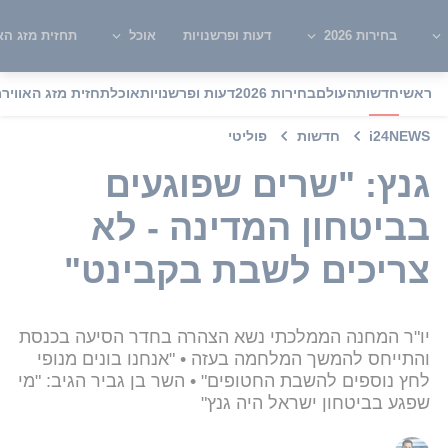
בחירות 2026
דעות ופרשנויות
אוכל
תחזית מזג האו
ראשי
חדשות
העולם
בחירות 2026
דעות ופרשנויות
אוכל
תחזית מזג האוויר
מ
i24NEWS
חדשות
פוליטי
גנץ: "שרים שפוגעים
בביטחון המדינה - לא
צריכים לשבת בקבינט"
יו"ר המחנה הממלכתי נשא הצהרה בחדר הסיעה בכנסת
והתייחס להמשך המלחמה בעזה • "אנחנו בונים מנופי
לחץ נוספים להשבת החטופים" • השר בן גביר הגיב: "מי
שפגע בביטחון ישראל היה גנץ"