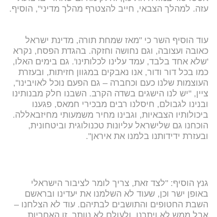
עזה. למהלך הצבאי, חייב להצטרף מהלך מדיני", הוסיף.
עוד הוסיף השר כי "מאז שמחת תורה, מדינת ישראל
כאובה ועצובה, וגם נחושה וחזקה. בהגדת הפסח, נקרא
'שלא אחד בלבד, עמד עלינו לכלותינו'. גם בימים האלו,
כמו בכל דור ודור, אנו נאבקים במגוון חזיתות, ובעזרת
העוצמות שלנו כעם וכחברה – גם הפעם נוכל לאויבינו",
ציין, "יש לנו הישגים בשדה הקרב. השבנו חלק מבנותינו
ובנינו לגבולם, חיסלנו רבים מבכירי חמאס, פגענו
ביכולותיו הצבאיות, וגבינו מחיר משמעותי מחיזבאללה.
הוכחנו גם שלישראל עליונות טכנולוגית וביטחונית,
ובעזרת ידידותנו בלמנו את איראן".
גנץ הוסיף: "לצד זאת, צריך לומר לציבור הישראלי
באופן ישר וכן, שעוד לא השלמנו את יעדינו ובראשם
השבת החטופים והתושבים לבתיהם. עוד לא הצלחנו –
אבל ממש לא ויתרנו. ולעולם לא נוותר. זו האחריות