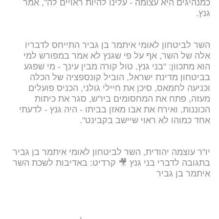
כמנהיגים היא עצומה - עלינו להיות ראויים לה", אמר
גנץ.
השר לביטחון לאומי איתמר בן גביר התייחס לדבריו
אלה של השר, אף על פי שגנץ לא אמר במפורש למי
הוא מתכוון: "בני גנץ, טול קורה מבין עינך - מי שפגע
בביטחון מדינת ישראל, הוביל קונספציה של הכלה
וכניעה לחמאס, סיכן את חיילי גולני, הכניס פועלים
מעזה, פתח את המחסומים ביו"ש, סגר את כיתות
הכוננות, ואירח את אבו מאזן בביתו - היה גנץ - לדעתי
אחד כמוהו לא ראוי שיישב בקבינט".
יו"ר עוצמה יהודית, השר לביטחון לאומי איתמר בן גביר
בתגובה לדברי בני גנץ 🎥 קרדיט: באדיבות לשכת השר
איתמר בן גביר