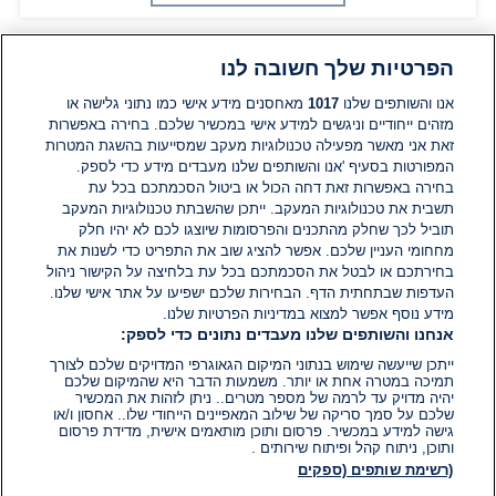
הפרטיות שלך חשובה לנו
תגובות
אנו והשותפים שלנו
1017
מאחסנים מידע אישי כמו נתוני גלישה או
מזהים ייחודיים וניגשים למידע אישי במכשיר שלכם. בחירה באפשרות
זאת אני מאשר מפעילה טכנולוגיות מעקב שמסייעות בהשגת המטרות
אין עדיין תגובות. היה הראשון להגיב
המפורטות בסעיף 'אנו והשותפים שלנו מעבדים מידע כדי לספק.
בחירה באפשרות זאת דחה הכול או ביטול הסכמתכם בכל עת
הוסף תגובה
תשבית את טכנולוגיות המעקב. ייתכן שהשבתת טכנולוגיות המעקב
תוביל לכך שחלק מהתכנים והפרסומות שיוצגו לכם לא יהיו חלק
מחחומי העניין שלכם. אפשר להציג שוב את התפריט כדי לשנות את
בחירתכם או לבטל את הסכמתכם בכל עת בלחיצה על הקישור ניהול
העדפות שבתחתית הדף. הבחירות שלכם ישפיעו על אתר אישי שלנו.
מידע נוסף אפשר למצוא במדיניות הפרטיות שלנו.
אנחנו והשותפים שלנו מעבדים נתונים כדי לספק:
ייתכן שייעשה שימוש בנתוני המיקום הגאוגרפי המדויקים שלכם לצורך
תמיכה במטרה אחת או יותר. משמעות הדבר היא שהמיקום שלכם
יהיה מדויק עד לרמה של מספר מטרים.. ניתן לזהות את המכשיר
שלכם על סמך סריקה של שילוב המאפיינים הייחודי שלו.. אחסון ו/או
גישה למידע במכשיר. פרסום ותוכן מותאמים אישית, מדידת פרסום
ותוכן, ניתוח קהל ופיתוח שירותים .
(רשימת שותפים (ספקים