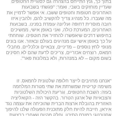
בתוך כך, גנץ התייחס בהצהרה גם לסוגיית החטופים
שעדיין מוחזקים בשבי, ואמר: "פגשתי בשבועות
האחרונים חטופות וחטופים ששבו. אי אפשר לדמיין את
מה שעברו. כל מנהיג צריך להקשיב להם, ולהבין איזו
חובה מוסרית דחופה ועליונה עומדת בפנינו. בשבועות
האחרונים, המערכת כולה, ואני באופן אישי, ממשיכים
בחיפוש דרכים שיאפשרו להחזיר את חוטפינו. שוחחתי
על כך באופן אישי עם מנהיגים בעולם ובאזור. אנו בונים
מנופי לחץ נוספים – מדיניים, צבאיים וכלכליים. מחבלי
חמאס, רוצחים אכזריים, צריכים לדעת שהם לא חסינים
בשום מקום – לא במנהרות, ולא במלונות פאר".
"אנחנו מחויבים לייצר חלופה שלטונית לחמאס. זו
משימה קריטית שמשרתת את שתי מטרות המלחמה
בעזה: השבת החטופים, וגריעת היכולות השלטוניות
והצבאיות של ארגון הטרור. בהקשר הזה - הקואליציה
האזורית בהובלת ארצות הברית שהוכיחה את עצמה נגד
איראן, חייבת להיות חלק מתוכנית הפעולה שלנו להיפוך
אסטרטגי במזרח התיכון, וחלק מהיום שאחרי ברצועת