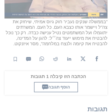
חוק יסוד שיעניק זכויות שוות ללוחמים בצה"ל וללומדי
התורה. עולם הפוך".
"בממשלה שנקים נעביר חוק גיוס אמיתי, שיחזק את
צה"ל ויישמר אותו כצבא העם. כל העם. המשרתים
יתוגמלו ועל המשתמטים נטיל ענישה כבדה. רק כך נוכל
להבטיח את מימוש ייעוד צה׳׳ל: להגן על המדינה,
להבטיח את קיומה ולנצח במלחמה", מסר איזנקוט.
הכתבה הזו קיבלה 1 תגובות
הוסף תגובה
תגובות