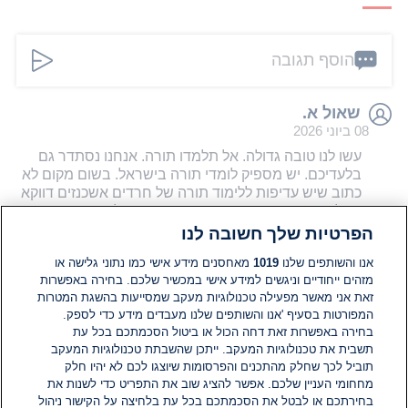
הוסף תגובה
שאול א.
08 ביוני 2026
עשו לנו טובה גדולה. אל תלמדו תורה. אנחנו נסתדר גם
בלעדיכם. יש מספיק לומדי תורה בישראל. בשום מקום לא
כתוב שיש עדיפות ללימוד תורה של חרדים אשכנזים דווקא
בגיל שירות צבאי. דרך אגב, ראינו כבר שלימוד התורה
שלכם לא עזר ביום הכיפורים לא באינתיפדה ולבטח לא
הפרטיות שלך חשובה לנו
בטבח שמחת תורה. תפסיקו עם הכזב הזה. המצאתם
אנו והשותפים שלנו
1019
מאחסנים מידע אישי כמו נתוני גלישה או
"ערך עליון" רק כדי לא להתגייס כי אתם חוששים שהילדים
מזהים ייחודיים וניגשים למידע אישי במכשיר שלכם. בחירה באפשרות
שלכם יפסיקו להיות דתיים. אומנם זו זכותכם המלאה אבל
זאת אני מאשר מפעילה טכנולוגיות מעקב שמסייעות בהשגת המטרות
אל תשקרו לו על ערך לימוד התורה דווקא של חייבי שירות
המפורטות בסעיף 'אנו והשותפים שלנו מעבדים מידע כדי לספק.
צבאי. זה בערך כמו לסגור את בית הכנסת לרגל שיפוצים
בחירה באפשרות זאת דחה הכול או ביטול הסכמתכם בכל עת
דווקא בליל יום הכיפורים.
תשבית את טכנולוגיות המעקב. ייתכן שהשבתת טכנולוגיות המעקב
0
0
הגב
תוביל לכך שחלק מהתכנים והפרסומות שיוצגו לכם לא יהיו חלק
מחחומי העניין שלכם. אפשר להציג שוב את התפריט כדי לשנות את
בחירתכם או לבטל את הסכמתכם בכל עת בלחיצה על הקישור ניהול