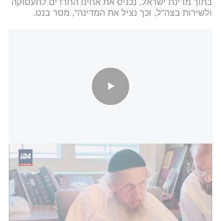
בתוך מדינת ישראל, נכניס את אחינו החרדים לתעסוקה
ולשירות בצה"ל, וכך נציל את המדינה", מסר בנט.
חשיפה: מה חושב הרב דוב לנדו על חוק הגיוס - ומה דעתו על הציונות
הדתית?
הרמטכ״ל לשעבר גדי איזנקוט מסר: "
בממשלת נתניהו
שווה להיות משתמט
. זה גם יותר בטוח וגם יותר
משתלם. בזמן שרבים מאזרחי ישראל ישבו היום
במקלטים וחיילינו נלחמים ומסתכנים - ראש הממשלה
ששלחה וממשיכה לשלוח אותם למלחמה, פועל לחוקק