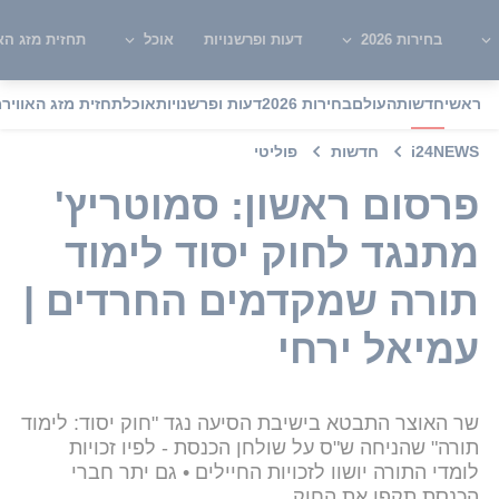
בחירות 2026
דעות ופרשנויות
אוכל
תחזית מזג האו
ראשי
חדשות
העולם
בחירות 2026
דעות ופרשנויות
אוכל
תחזית מזג האוויר
מ
i24NEWS
חדשות
פוליטי
פרסום ראשון: סמוטריץ'
מתנגד לחוק יסוד לימוד
תורה שמקדמים החרדים |
עמיאל ירחי
שר האוצר התבטא בישיבת הסיעה נגד "חוק יסוד: לימוד
תורה" שהניחה ש"ס על שולחן הכנסת - לפיו זכויות
לומדי התורה יושוו לזכויות החיילים • גם יתר חברי
הכנסת תקפו את החוק