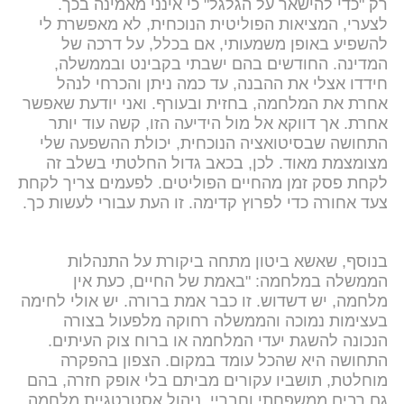
רק "כדי להישאר על הגלגל" כי אינני מאמינה בכך.
לצערי, המציאות הפוליטית הנוכחית, לא מאפשרת לי
להשפיע באופן משמעותי, אם בכלל, על דרכה של
המדינה. החודשים בהם ישבתי בקבינט ובממשלה,
חידדו אצלי את ההבנה, עד כמה ניתן והכרחי לנהל
אחרת את המלחמה, בחזית ובעורף. ואני יודעת שאפשר
אחרת. אך דווקא אל מול הידיעה הזו, קשה עוד יותר
התחושה שבסיטואציה הנוכחית, יכולת ההשפעה שלי
מצומצמת מאוד. לכן, בכאב גדול החלטתי בשלב זה
לקחת פסק זמן מהחיים הפוליטים. לפעמים צריך לקחת
צעד אחורה כדי לפרוץ קדימה. זו העת עבורי לעשות כך.
בנוסף, שאשא ביטון מתחה ביקורת על התנהלות
הממשלה במלחמה: "באמת של החיים, כעת אין
מלחמה, יש דשדוש. זו כבר אמת ברורה. יש אולי לחימה
בעצימות נמוכה והממשלה רחוקה מלפעול בצורה
הנכונה להשגת יעדי המלחמה או ברוח צוק העיתים.
התחושה היא שהכל עומד במקום. הצפון בהפקרה
מוחלטת, תושביו עקורים מביתם בלי אופק חזרה, בהם
גם רבים ממשפחתי וחבריי. ניהול אסטרטגיית מלחמה