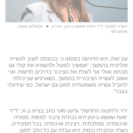
השרה לשעבר ד"ר יפעת שאשא ביטון, ארכיון
אבשלום ששוני,
פלאש 90
עם זאת, היא הדגישה בפוסט כי בכוונתה לשוב לעשייה
פוליטית בהמשך: "אמשיך לפעול ולהשמיע את קולי גם
מבחוץ ואולי אף לשרת את הציבור בדרכים חדשות. אני
אשוב לעשייה הציבורית בהמשך, כשארגיש שביכולתי
להוביל עשייה משמעותית למען עם ישראל, כפי שידעתי
בעבר".
יו"ר ה"תקווה החדשה" גדעון סער כתב בציוץ ב-X: "ד"ר
יפעת שאשא-ביטון היא נבחרת ציבור למופת: מסורה
ואיכפתית, ממלכתית, רצינית ואיכותית. בכל תפקידיה,
כשרה וכחברת כנסת, היא עבדה עם כל הלב למען