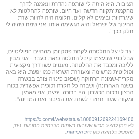
הציבור. היא היתה לי שותפה נהדרת ונאמנה לדרך
מהקמת 'תקווה חדשה' ועד היום. שותפה להחלטות לא
שיגרתיות ובימים לא קלים. חלומה היה להיות שרת
החינוך של ישראל והיא הגשימה אותו. אני שמח שהיה לי
חלק בכך".
"צר לי על החלטתה לקחת פסק זמן מהחיים הפוליטיים,
אבל כמי שבעצמו קיבל החלטה כזאת בעבר - אני מבין
לליבה ומכבד את החלטתה. מעטים עשו דרך מקצועית
ופוליטית מרשימה ומעוררת השראה כמו יפעת. היא באה
מקרית-שמונה הרחוקה (שכאב פינויה צורב בבשרה
בשנה האחרונה) ושברה כל תקרת זכוכית אפשרית בכוח
הרצון ובכוח הכשרון. היי ברוכה, יפעת, אני מאמין
ומקווה שעוד תחזרי לשרת את הציבור ואת המדינה".
https://x.com/i/web/status/1808091269224169486
לא ניתן להציג מכיוון שעוגיות רשתות חברתיות חסומות. ניתן
להפעיל בלחיצה כאן
נהל העדפות
.