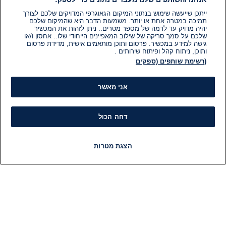
ייתכן שייעשה שימוש בנתוני המיקום הגאוגרפי המדויקים שלכם לצורך
תמיכה במטרה אחת או יותר. משמעות הדבר היא שהמיקום שלכם
יהיה מדויק עד לרמה של מספר מטרים.. ניתן לזהות את המכשיר
שלכם על סמך סריקה של שילוב המאפיינים הייחודי שלו.. אחסון ו/או
גישה למידע במכשיר. פרסום ותוכן מותאמים אישית, מדידת פרסום
ותוכן, ניתוח קהל ופיתוח שירותים .
(רשימת שותפים (ספקים
אני מאשר
דחה הכול
הצגת מטרות
חדשות
פיד חדשות
LIVE
רדיו
תוכניות
מידע
קט
הוועד המנהל של i24NEWS
חד
הטאלנטים של i24NEWS
חד