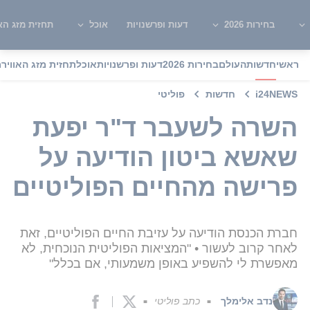
בחירות 2026
דעות ופרשנויות
אוכל
תחזית מזג האו
ראשי
חדשות
העולם
בחירות 2026
דעות ופרשנויות
אוכל
תחזית מזג האוויר
מ
i24NEWS
חדשות
פוליטי
השרה לשעבר ד"ר יפעת
שאשא ביטון הודיעה על
פרישה מהחיים הפוליטיים
חברת הכנסת הודיעה על עזיבת החיים הפוליטיים, זאת
לאחר קרוב לעשור • "המציאות הפוליטית הנוכחית, לא
מאפשרת לי להשפיע באופן משמעותי, אם בכלל"
נדב אלימלך
כתב פוליטי
■
■