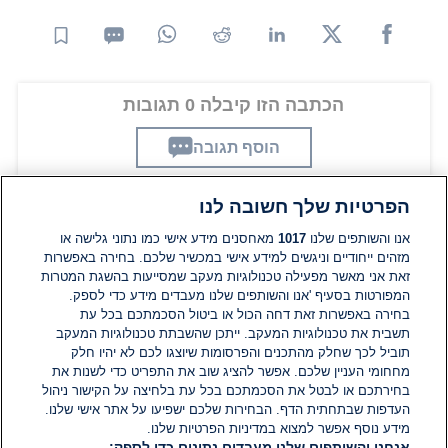
הכתבה הזו קיבלה 0 תגובות
הוסף תגובה
הפרטיות שלך חשובה לנו
תגובות
אנו והשותפים שלנו
1017
מאחסנים מידע אישי כמו נתוני גלישה או
מזהים ייחודיים וניגשים למידע אישי במכשיר שלכם. בחירה באפשרות
זאת אני מאשר מפעילה טכנולוגיות מעקב שמסייעות בהשגת המטרות
אין עדיין תגובות. היה הראשון להגיב
המפורטות בסעיף 'אנו והשותפים שלנו מעבדים מידע כדי לספק.
בחירה באפשרות זאת דחה הכול או ביטול הסכמתכם בכל עת
תשבית את טכנולוגיות המעקב. ייתכן שהשבתת טכנולוגיות המעקב
הוסף תגובה
תוביל לכך שחלק מהתכנים והפרסומות שיוצגו לכם לא יהיו חלק
מחחומי העניין שלכם. אפשר להציג שוב את התפריט כדי לשנות את
בחירתכם או לבטל את הסכמתכם בכל עת בלחיצה על הקישור ניהול
העדפות שבתחתית הדף. הבחירות שלכם ישפיעו על אתר אישי שלנו.
מידע נוסף אפשר למצוא במדיניות הפרטיות שלנו.
אנחנו והשותפים שלנו מעבדים נתונים כדי לספק: