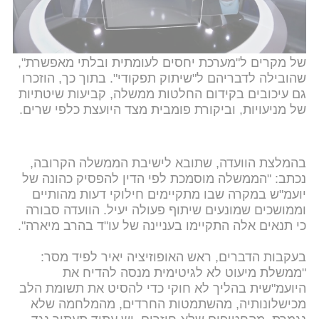
המשפט.
עוד נכתב בהחלטה כי עמדותיה המשפטיות של היועצת,
גם אם נובעות מתפיסה משפטית מקצועית, הפכו בשורה
של מקרים ל"מערכת יחסים לעומתית ובלתי מאפשרת",
שהובילה לדבריהם ל"שיתוק תפקודי". בתוך כך, הוזכרו
גם עיכובים בקידום החלטות ממשלה, קביעות שיטתיות
של מניעויות, וביקורת פומבית מצד היועצת כלפי שרים.
בהמלצת הוועדה, שתובא לישיבת הממשלה הקרובה,
נכתב: "הממשלה מוסמכת לפי הדין להפסיק כהונה של
יועמ"ש במקרה שבו מתקיימים חילוקי דעות מהותיים
וממושכים שמונעים שיתוף פעולה יעיל. הוועדה סבורה
כי תנאים אלה התקיימו בעניינה של עו"ד בהרב מיארה".
בעקבות הדברים, ראש האופוזיציה יאיר לפיד מסר:
"ממשלת מיעוט לא לגיטימית מנסה להדיח את
היועמ"שית בהליך לא חוקי כדי להסיט את תשומת הלב
מכישלונותיה, מהשתמטות החרדים, מהמלחמה שלא