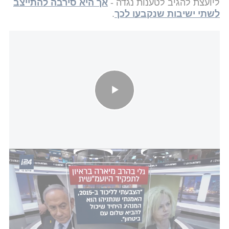
ליועצת להגיב לטענות נגדה -
אך היא סירבה להתייצב
לשתי ישיבות שנקבעו לכך
.
גלי בהרב מיארה בריאיון לתפקיד היועמ"שית: "הצבעתי לליכוד
ב-2015"
בין היתר, נכתב בהחלטת הוועדה כי סירובה של
בהרב-מיארה להופיע בפניה - למרות שבג"ץ דחה את
בקשתה למנוע את הדיון - מהווה "ויתור על זכותה
לשימוע מנהלי", ואף עלול להתפרש כביזיון בית