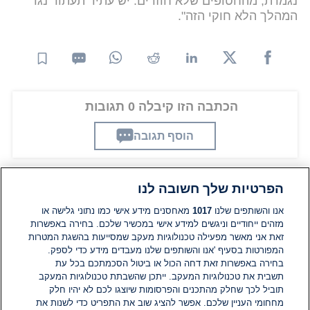
נגמרת, מהחטופים שלא חוזרים. יש עתיד תעתור נגד
המהלך הלא חוקי הזה".
הכתבה הזו קיבלה 0 תגובות
הוסף תגובה
הפרטיות שלך חשובה לנו
תגובות
אנו והשותפים שלנו
1017
מאחסנים מידע אישי כמו נתוני גלישה או
מזהים ייחודיים וניגשים למידע אישי במכשיר שלכם. בחירה באפשרות
זאת אני מאשר מפעילה טכנולוגיות מעקב שמסייעות בהשגת המטרות
אין עדיין תגובות. היה הראשון להגיב
המפורטות בסעיף 'אנו והשותפים שלנו מעבדים מידע כדי לספק.
בחירה באפשרות זאת דחה הכול או ביטול הסכמתכם בכל עת
הוסף תגובה
תשבית את טכנולוגיות המעקב. ייתכן שהשבתת טכנולוגיות המעקב
תוביל לכך שחלק מהתכנים והפרסומות שיוצגו לכם לא יהיו חלק
מחחומי העניין שלכם. אפשר להציג שוב את התפריט כדי לשנות את