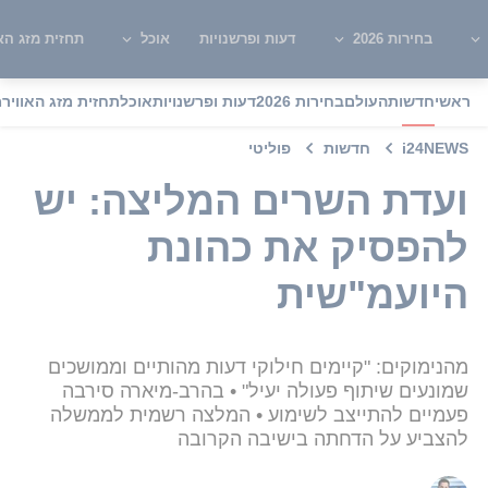
בחירות 2026
דעות ופרשנויות
אוכל
תחזית מזג האו
ראשי
חדשות
העולם
בחירות 2026
דעות ופרשנויות
אוכל
תחזית מזג האוויר
מ
i24NEWS
חדשות
פוליטי
ועדת השרים המליצה: יש
להפסיק את כהונת
היועמ"שית
מהנימוקים: "קיימים חילוקי דעות מהותיים וממושכים
שמונעים שיתוף פעולה יעיל" • בהרב-מיארה סירבה
פעמיים להתייצב לשימוע • המלצה רשמית לממשלה
להצביע על הדחתה בישיבה הקרובה