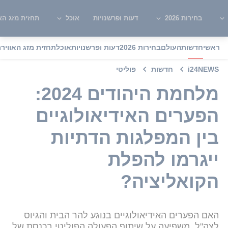
בחירות 2026
דעות ופרשנויות
אוכל
תחזית מזג האו
ראשי
חדשות
העולם
בחירות 2026
דעות ופרשנויות
אוכל
תחזית מזג האוויר
מ
i24NEWS
חדשות
פוליטי
מלחמת היהודים 2024:
הפערים האידיאולוגיים
בין המפלגות הדתיות
ייגרמו להפלת
הקואליציה?
האם הפערים האידיאולוגיים בנוגע להר הבית והגיוס
לצה"ל, משפיעה על שיתוף הפעולה הפוליטי בכנסת של