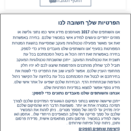
הוסף תגובה
הפרטיות שלך חשובה לנו
תגובות
אנו והשותפים שלנו
1017
מאחסנים מידע אישי כמו נתוני גלישה או
מזהים ייחודיים וניגשים למידע אישי במכשיר שלכם. בחירה באפשרות
זאת אני מאשר מפעילה טכנולוגיות מעקב שמסייעות בהשגת המטרות
אין עדיין תגובות. היה הראשון להגיב
המפורטות בסעיף 'אנו והשותפים שלנו מעבדים מידע כדי לספק.
בחירה באפשרות זאת דחה הכול או ביטול הסכמתכם בכל עת
הוסף תגובה
תשבית את טכנולוגיות המעקב. ייתכן שהשבתת טכנולוגיות המעקב
תוביל לכך שחלק מהתכנים והפרסומות שיוצגו לכם לא יהיו חלק
מחחומי העניין שלכם. אפשר להציג שוב את התפריט כדי לשנות את
בחירתכם או לבטל את הסכמתכם בכל עת בלחיצה על הקישור ניהול
העדפות שבתחתית הדף. הבחירות שלכם ישפיעו על אתר אישי שלנו.
מידע נוסף אפשר למצוא במדיניות הפרטיות שלנו.
אנחנו והשותפים שלנו מעבדים נתונים כדי לספק:
ייתכן שייעשה שימוש בנתוני המיקום הגאוגרפי המדויקים שלכם לצורך
תמיכה במטרה אחת או יותר. משמעות הדבר היא שהמיקום שלכם
יהיה מדויק עד לרמה של מספר מטרים.. ניתן לזהות את המכשיר
שלכם על סמך סריקה של שילוב המאפיינים הייחודי שלו.. אחסון ו/או
גישה למידע במכשיר. פרסום ותוכן מותאמים אישית, מדידת פרסום
ותוכן, ניתוח קהל ופיתוח שירותים .
(רשימת שותפים (ספקים