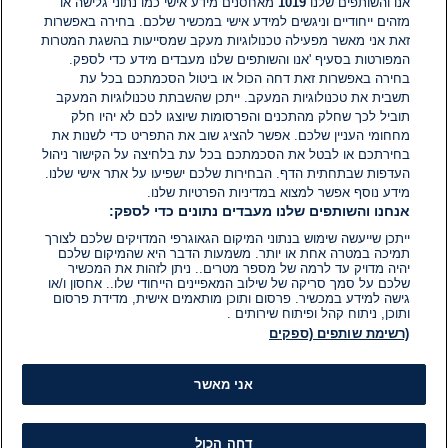
אנו והשותפים שלנו
1019
מאחסנים מידע אישי כמו נתוני גלישה או
מפנה אותי להרשמה מחודשת ואחרי שאני מנסה להירשם
מזהים ייחודיים וניגשים למידע אישי במכשיר שלכם. בחירה באפשרות
מופיעה הודעה שאי אפשר להירשם מחדש כי לא נרשמתי
זאת אני מאשר מפעילה טכנולוגיות מעקב שמסייעות בהשגת המטרות
במערכת. בושה וחרפה על שירות מקוון כזה גרוע עבור
המפורטות בסעיף 'אנו והשותפים שלנו מעבדים מידע כדי לספק.
צורך כ''כ חשוב ובסיסי. על זה מבוזבזים כספי משלם
בחירה באפשרות זאת דחה הכול או ביטול הסכמתכם בכל עת
המיסים?
תשבית את טכנולוגיות המעקב. ייתכן שהשבתת טכנולוגיות המעקב
0
0
הגב
תוביל לכך שחלק מהתכנים והפרסומות שיוצגו לכם לא יהיו חלק
מחחומי העניין שלכם. אפשר להציג שוב את התפריט כדי לשנות את
בחירתכם או לבטל את הסכמתכם בכל עת בלחיצה על הקישור ניהול
העדפות שבתחתית הדף. הבחירות שלכם ישפיעו על אתר אישי שלנו.
מידע נוסף אפשר למצוא במדיניות הפרטיות שלנו.
אנחנו והשותפים שלנו מעבדים נתונים כדי לספק:
ייתכן שייעשה שימוש בנתוני המיקום הגאוגרפי המדויקים שלכם לצורך
תמיכה במטרה אחת או יותר. משמעות הדבר היא שהמיקום שלכם
יהיה מדויק עד לרמה של מספר מטרים.. ניתן לזהות את המכשיר
שלכם על סמך סריקה של שילוב המאפיינים הייחודי שלו.. אחסון ו/או
גישה למידע במכשיר. פרסום ותוכן מותאמים אישית, מדידת פרסום
ותוכן, ניתוח קהל ופיתוח שירותים .
(רשימת שותפים (ספקים
אני מאשר
דחה הכול