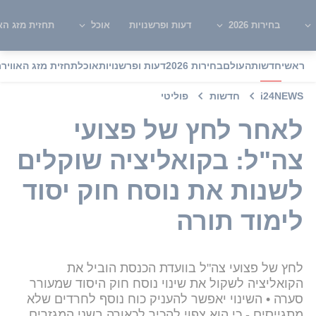
בחירות 2026
דעות ופרשנויות
אוכל
תחזית מזג האו
ראשי
חדשות
העולם
בחירות 2026
דעות ופרשנויות
אוכל
תחזית מזג האוויר
מ
i24NEWS
חדשות
פוליטי
לאחר לחץ של פצועי
צה"ל: בקואליציה שוקלים
לשנות את נוסח חוק יסוד
לימוד תורה
לחץ של פצועי צה"ל בוועדת הכנסת הוביל את
הקואליציה לשקול את שינוי נוסח חוק היסוד שמעורר
סערה • השינוי יאפשר להעניק כוח נוסף לחרדים שלא
מתגייסים - כי הוא צפוי להכיר לכאורה בשני המגזרים