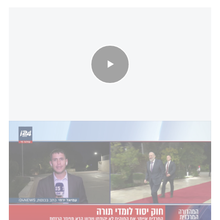
הדיל של נתניהו והחרדים: בקואליציה דוהרים לאישור "חוק יסוד לימוד
תורה"
חברת הכנסת מירב כהן התייחסה לסוגייה וכתבה
בחשבון ה-X שלה: "אתם מבינים את השיטה הנלוזה
שלהם? קודם כל מקדמים חוק הזוי ומטורלל שמתעדף
משתמטים על לוחמים. עכשיו "מתפשרים" ו"ישוו את
מעמד הלוחמים ללומדי התורה". כלומר ישווה את מעמד
הלוחמים למשתמטים. שזה מה שהמפלגות החרדיות
רצו מלכתחילה!!! הם חושבים שכולם מטומטמים".