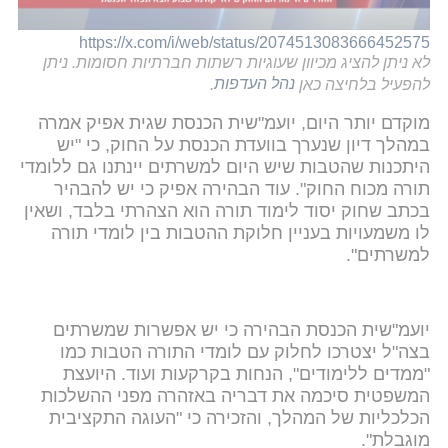
https://x.com/i/web/status/2074513083666452575
לא ניתן להציג מכיוון שעוגיות רשתות חברתיות חסומות. ניתן
להפעיל בלחיצה כאן
נהל העדפות
.
מוקדם יותר היום, יועמ"שית הכנסת שגית אפיק אמרה
במהלך דיון שנערך בוועדת הכנסת על החוק, כי "יש
היתכנות שהטבות שיש היום למשרתים יינתנו גם ללומדי
תורה מכוח החוק". עוד הבהירה אפיק כי יש להבהיר
בכתב שחוק יסוד לימוד תורה הוא הצהרתי בלבד, ושאין
לו משמעויות בעניין חלוקת ההטבות בין לומדי תורה
למשרתים".
יועמ"שית הכנסת הבהירה כי יש אפשרות שמשרתים
בצה"ל יצטרכו לחלוק עם לומדי התורה הטבות כמו
"ממדים ללימודים", הנחות בקרקעות ועוד. היועצת
המשפטית סיכמה את דבריה באזהרה מפני ההשלכות
הכלכליות של המהלך, והזכירה כי "העוגה התקציבית
מוגבלת".