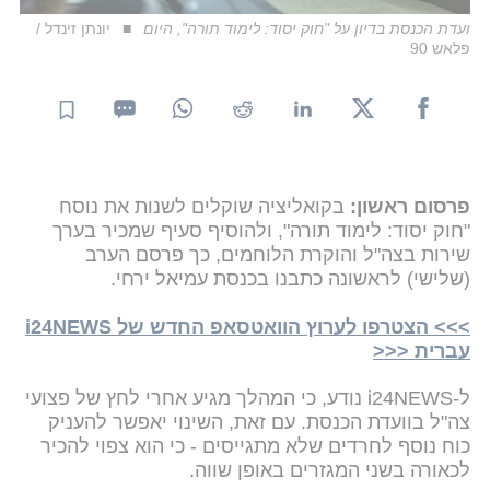
ועדת הכנסת בדיון על "חוק יסוד: לימוד תורה", היום
יונתן זינדל /
פלאש 90
פרסום ראשון:
בקואליציה שוקלים לשנות את נוסח
"חוק יסוד: לימוד תורה", ולהוסיף סעיף שמכיר בערך
שירות בצה"ל והוקרת הלוחמים, כך פרסם הערב
(שלישי) לראשונה כתבנו בכנסת עמיאל ירחי.
>>> הצטרפו לערוץ הוואטסאפ החדש של i24NEWS
עברית <<<
ל-i24NEWS נודע, כי המהלך מגיע אחרי לחץ של פצועי
צה"ל בוועדת הכנסת. עם זאת, השינוי יאפשר להעניק
כוח נוסף לחרדים שלא מתגייסים - כי הוא צפוי להכיר
לכאורה בשני המגזרים באופן שווה.