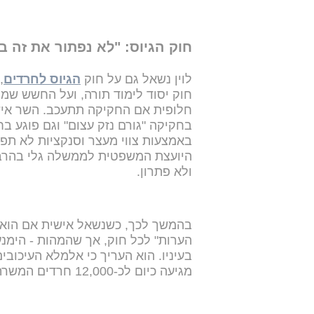
חוק הגיוס: "לא נפתור את זה ב
לוין נשאל גם על חוק
הגיוס לחרדים
,
חוק יסוד לימוד תורה, ועל החשש שמ
חלופית אם החקיקה תתעכב. השר אישר
בחקיקה "גורם נזק עצום" וגם פוגע בח
באמצעות צווי מעצר וסנקציות לא ת
היועצת המשפטית לממשלה גלי בהרב-
ולא פתרון.
בהמשך לכך, כשנשאל אישית אם הוא ש
הערות" לכל חוק, אך שהמהות - הימנע
בעיניו. הוא העריך כי אלמלא העיכוב
מגיעה כיום לכ-12,000 חרדים המשרתים בו-זמנית בצבא, רובם ביחידות קרביות.