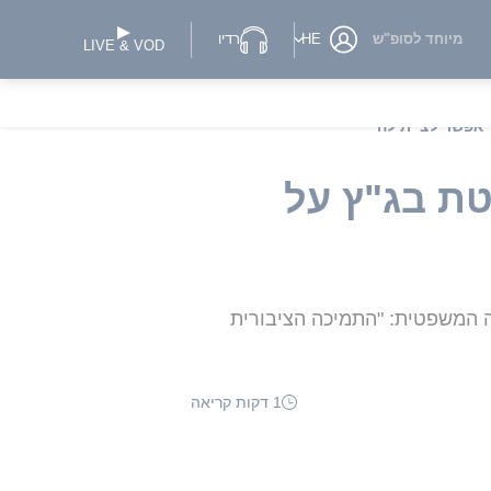
מיוחד לסופ"ש
HE
רדיו
LIVE & VOD
איון ל-i24NEWS: "החלטת בג"ץ על
ה המשפטית: "התמיכה הציבורית
1 דקות קריאה