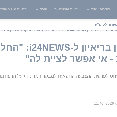
בחירות 2026
דעות ופרשנויות
אוכל
תחזית מזג האוויר
יוחד לסופ"ש
ון ל-i24NEWS: "החלטת בג"ץ על המבקר לא חוקית - אי אפשר לציית לה"
שר המשפטים לוין ברי
- אי אפשר לציית לה"
התייחס לפרשת ההצבעה החשאית למבקר המדינה • על הרפורמ