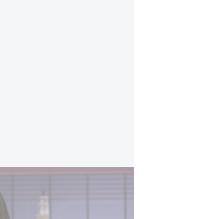
שר המשפטים לוין בריאיון ל-i24NEWS: "החלטת בג"ץ על המבקר לא חוקית - אי אפשר לציית לה"
לוין הצהיר - לא תהיה הצבעה 