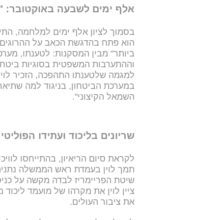
אלף ימים לשבעה באוקטובר: "
בסמוך לציון אלף ימים למלחמה, התיי
הוא פתח בהדגשת הכאב על ההרוגים ו
ביותר" מבין המסקנות: לטענתו, מער
וההתערבות המשפטית בסוגיות ביטחונ
למגמה שלטענתו התהפכה, הזכיר לוין את
במערכת הביטחון, בניגוד למה שתיאר 
השמאל הקיצוני".
שריונים בליכוד ועתידו הפוליטי
לקראת סיום הריאיון, בהתייחסו לוויכ
תמך לוין בעמדת ראש הממשלה נתניהו 
שיטת הפריימריז לבדה מקשה על כניס
ציין לוין את מקרהו של מועמד ליכוד
את ציבור העולים.