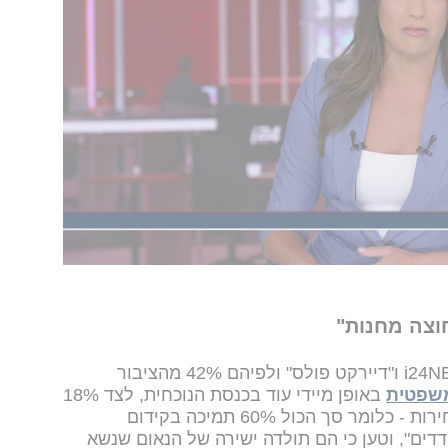
ל עריכת הצבעה מחודשת בכנסת לבחירת מבקר
כנסת צילמו את עצמם בעת ההצבעה. כאשר נשאל
יציה שלא לציית לפסיקה, השיב לוין בתקיפות כי
"אתה מציית לדבר שהוא חוקי, שהוא אמיתי, שהוא
 לקיים דבר שהוא מראש לא חוקי".
פט, לשיטתו, אין כל סמכות להתערב בניהול
נה בלעדית ליושב ראש הכנסת. "כל פסק הדין הזה
מר, והוסיף כי מבקר המדינה כפוף לכנסת ולוועדה
המשפט. בתגובה לשאלה מפורשת אם המשמעות היא
ן באופן חד-משמעי: "לא תהיה הצבעה נוספת".
וצה מחנות"
הריאיון נפתח בהצגת נתוני סקר i24NEWS ו"דיירקט פולס" ולפיהם 42% מהציבור
שפטית
באופן מיידי עוד בכנסת הנוכחית, לצד 18%
נוספים התומכים בקידומה לאחר הבחירות - כלומר סך הכול 60% תמיכה בקידום
דדים", וטען כי הם תולדה ישירה של הנאום שנשא