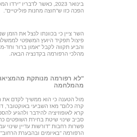
בינואר 2023, כאשר לדבריו 
הפכה כזו ש"חוצה מחנות פוליטיים".
השר ציין כי בכוונתו לנצל את הזמן 
פיצול תפקיד היועץ המשפטי לממשלה,
והביע תקווה לקבל "אמון ברור וחד-
מהלכי הרפורמה בקדנציה הבאה.
"לא רפורמה מנותקת מהמציאות"
מהמלחמה
מול הטענה כי הוא ממשיך לקדם את הר
קרה כלום" מאז השביעי באוקטובר, דח
קרא לאופוזיציה להידבר ולהגיע להסכ
סביב שינוי שיטת בחירת השופטים כהו
פשרות רחבות "דורשות עדיין שינוי עמו
הרפורמה "באיומים ובהבערת הרחוב" -