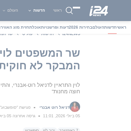
ראשי
חדשות
העולם
ראשי
חדשות
העולם
בחירות 2026
דעות ופרשנויות
אוכל
תחזית מזג האוויר
מ
i24NEWS
חדשות
פוליטי
שר המשפטים לוין בריאי
המבקר לא חוקית 
לוין התראיין לדניאל רוט-אבנרי, ו
חוצה מחנות"
דניאל רוט אבנרי
מגישת "סופשבוע"
■
05 ביולי 2026, 11:01
גרסה אחרונה
05 ביולי 2026, 11:40
■
7 באוקטובר
יריב לוין
סופשבוע