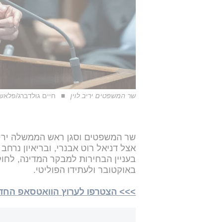
שר המשפטים יריב לוין
חיים גולדברג/פלאש 0
שר המשפטים וסגן ראש הממשלה יריב 
אצל דניאל רוט אבנרי, ובריאיון נרח
בעניין הבחירות למבקר המדינה, לחוק
באוקטובר ולעתידו הפוליטי.
>>> הצטרפו לערוץ הוואטסאפ החדש של i24NEWS ע