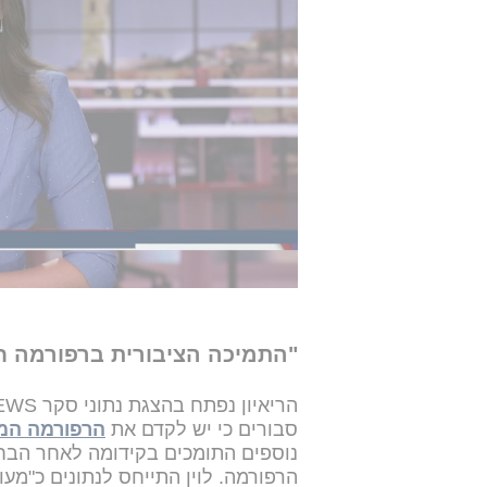
לוין התייחס
להחלטת בג"ץ
שהורתה ע
המדינה, לאחר שהתגלה כי שחברי ה
האם הוא מצטרף לקריאות מתוך הקואל
לטענתו כלל אין כאן שאלה של ציות: 
בסמכות. אתה לא יכול בכלל לציית או
לוין נימק את עמדתו בכך שלבית המש
הצבעות בכנסת - סמכות שלטענתו נתו
הוא פסק דין בחוסר סמכות מוחלט", א
לביקורת המדינה בלבד, ולא לבית 
שלא תתקיים הצבעה נוספת, השיב לוי
"התמיכה הציבורית ברפורמה ח
סבורים כי יש לקדם את
הרפורמה המ
הרפורמה. לוין התייחס לנתונים כ"מעו