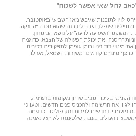
כאב גדול שאי אפשר לשכוח"
חס לוין לתובנות שגיבש מאז השביעי באוקטובר.
החיילים שנפלו, ועבר לתובנה שהוא מכנה "החזקה
כת המשפט "השפיעה לרעה" על נושא הביטחון,
יות "ריסנה" את יכולת הפעולה של הצבא. כדוגמה
 מינויי דוד זיני ורומן גופמן לתפקידים בכירים
כרצף מינויים קודמים "משורות השמאל, אפילו
וח הפנימי בליכוד סביב שריון מקומות ברשימה,
לגוון את הרשימה ולהכניס פנים חדשים, וטען כי
ת מועמדים חדשים למרות ותק פוליטי. כדוגמה,
 ממשבצת העולים בעבר, שלטענתו לא ייצג נאמנה