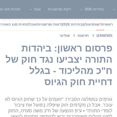
בחירות 2026
דעות ופרשנויות
אוכל
תחזית מזג האו
ראשי
חדשות
העולם
בחירות 2026
דעות ופרשנויות
אוכל
תחזית מזג האוויר
מ
i24NEWS
חדשות
פוליטי
פרסום ראשון: ביהדות
התורה יצביעו נגד חוק של
ח"כ מהליכוד - בגלל
דחיית חוק הגיוס
גורמים במפלגה הסבירו: "זועמים על כך שחוק הגיוס לא
עובר, אבל כן מקדמים חוק שיפלה בפועל את ציבור
לומדי התורה" • ע"פ ההצעה של ח"כ משה סעדה, החוק
למען חיילים משוחררים יביא להעדפה מתקנת ליוצאי