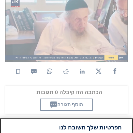
הדתית?
בחודש שעבר דיווחנו כי הרב דב לנדו,
תקף בחריפות
את ראש הממשלה נתניהו
וכינה אותו בדיון הסגור:
"שקרן". בכירים בדגל התורה אמרו על פירוק גוש הימין
והאופציות לממשלה ללא נתניהו כי "כל האופציות
פתוחות, אחרי הבחירות כולם ירצו חרדים בממשלה.
בונים על זה שקהל מתנגדי נתניהו מעדיפים את הפלת
ראש הממשלה על פני גיוס החרדים".
הכתבה הזו קיבלה 0 תגובות
הוסף תגובה
הפרטיות שלך חשובה לנו
תגובות