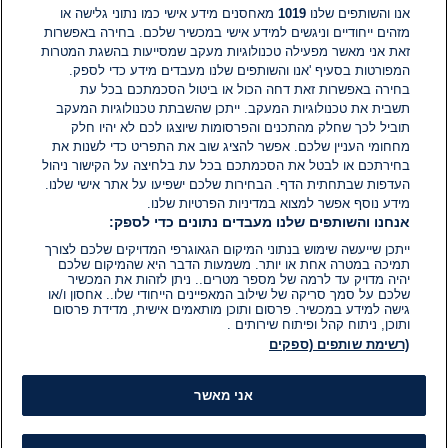
אנו והשותפים שלנו
1019
מאחסנים מידע אישי כמו נתוני גלישה או
מזהים ייחודיים וניגשים למידע אישי במכשיר שלכם. בחירה באפשרות
אין עדיין תגובות. היה הראשון להגיב
זאת אני מאשר מפעילה טכנולוגיות מעקב שמסייעות בהשגת המטרות
המפורטות בסעיף 'אנו והשותפים שלנו מעבדים מידע כדי לספק.
בחירה באפשרות זאת דחה הכול או ביטול הסכמתכם בכל עת
הוסף תגובה
תשבית את טכנולוגיות המעקב. ייתכן שהשבתת טכנולוגיות המעקב
תוביל לכך שחלק מהתכנים והפרסומות שיוצגו לכם לא יהיו חלק
מחחומי העניין שלכם. אפשר להציג שוב את התפריט כדי לשנות את
בחירתכם או לבטל את הסכמתכם בכל עת בלחיצה על הקישור ניהול
העדפות שבתחתית הדף. הבחירות שלכם ישפיעו על אתר אישי שלנו.
מידע נוסף אפשר למצוא במדיניות הפרטיות שלנו.
אנחנו והשותפים שלנו מעבדים נתונים כדי לספק:
ייתכן שייעשה שימוש בנתוני המיקום הגאוגרפי המדויקים שלכם לצורך
תמיכה במטרה אחת או יותר. משמעות הדבר היא שהמיקום שלכם
יהיה מדויק עד לרמה של מספר מטרים.. ניתן לזהות את המכשיר
שלכם על סמך סריקה של שילוב המאפיינים הייחודי שלו.. אחסון ו/או
גישה למידע במכשיר. פרסום ותוכן מותאמים אישית, מדידת פרסום
ותוכן, ניתוח קהל ופיתוח שירותים .
(רשימת שותפים (ספקים
אני מאשר