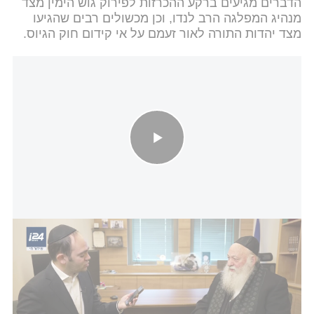
הדברים מגיעים ברקע ההכרזות לפירוק גוש הימין מצד
מנהיג המפלגה הרב לנדו, וכן מכשולים רבים שהגיעו
מצד יהדות התורה לאור זעמם על אי קידום חוק הגיוס.
השר הפורש גולדקנופף בריאיון לכתבנו על התרגיל של נתניהו - וסערת
הטלאי הצהוב
כזכור, בשבוע שעבר חברי סיעת דגל התורה הודיעו
לראש הממשלה בנימין נתניהו כי הם אינם מעוניינים
"
בחוק הגיוס לפני הבחירות
", זאת על פי הוראת מנהיג
התנועה הרב לנדו. המשמעות: במידה והסיעות החרדיות