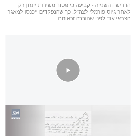
הדרישה השנייה - קביעה כי פטור משירות יינתן רק
לאחר גיוס פורמלי לצה"ל, כך שהנפקדים ייכנסו למאגר
הצבאי עוד לפני שהוכרה זכאותם.
מפלגת "דגל התורה" בהודעה דרמטית: פורשים מהממשלה
ומהקואליציה
i24NEWS
החרדים, שבתחילה הסכימו לפשרה בעקבות התקיפה
האיראנית, לא קיבלו את הסעיפים הללו -
והמגעים