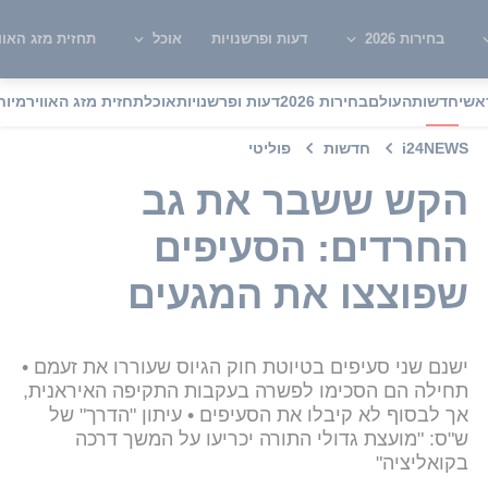
בחירות 2026
דעות ופרשנויות
אוכל
תחזית מזג האוו
אשי
חדשות
העולם
בחירות 2026
דעות ופרשנויות
אוכל
תחזית מזג האוויר
מיוח
i24NEWS
חדשות
פוליטי
הקש ששבר את גב
החרדים: הסעיפים
שפוצצו את המגעים
ישנם שני סעיפים בטיוטת חוק הגיוס שעוררו את זעמם •
תחילה הם הסכימו לפשרה בעקבות התקיפה האיראנית,
אך לבסוף לא קיבלו את הסעיפים • עיתון "הדרך" של
ש"ס: "מועצת גדולי התורה יכריעו על המשך דרכה
בקואליציה"