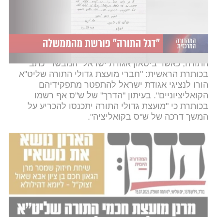
שהוביל ראש הממשלה נתניהו קרסו
, כשיהדות התורה
הודיעה על פרישה מהקואליציה.
במקביל, העיתונים החרדים חיזקו את פרישת יהדות
התורה, כאשר ביטאון אגודת ישראל "המבשר" כתב
בכותרת הראשית: "חברי מועצת גדולי התורה שליט"א
הורו לנציגי אגודת ישראל להתפטר מתפקידיהם
הקואליציוניים". בעיתון "הדרך" של ש"ס אף רשמו
בכותרת כי "מועצת גדולי התורה יתכנסו להכריע על
המשך דרכה של ש"ס בקואליציה".