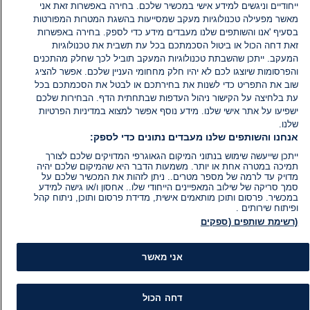
ייחודיים וניגשים למידע אישי במכשיר שלכם. בחירה באפשרות זאת אני
מאשר מפעילה טכנולוגיות מעקב שמסייעות בהשגת המטרות המפורטות
בסעיף 'אנו והשותפים שלנו מעבדים מידע כדי לספק. בחירה באפשרות
זאת דחה הכול או ביטול הסכמתכם בכל עת תשבית את טכנולוגיות
המעקב. ייתכן שהשבתת טכנולוגיות המעקב תוביל לכך שחלק מהתכנים
והפרסומות שיוצגו לכם לא יהיו חלק מחחומי העניין שלכם. אפשר להציג
שוב את התפריט כדי לשנות את בחירתכם או לבטל את הסכמתכם בכל
עת בלחיצה על הקישור ניהול העדפות שבתחתית הדף. הבחירות שלכם
ישפיעו על אתר אישי שלנו. מידע נוסף אפשר למצוא במדיניות הפרטיות
שלנו.
אנחנו והשותפים שלנו מעבדים נתונים כדי לספק:
ייתכן שייעשה שימוש בנתוני המיקום הגאוגרפי המדויקים שלכם לצורך
תמיכה במטרה אחת או יותר. משמעות הדבר היא שהמיקום שלכם יהיה
מדויק עד לרמה של מספר מטרים.. ניתן לזהות את המכשיר שלכם על
סמך סריקה של שילוב המאפיינים הייחודי שלו.. אחסון ו/או גישה למידע
במכשיר. פרסום ותוכן מותאמים אישית, מדידת פרסום ותוכן, ניתוח קהל
ופיתוח שירותים .
(רשימת שותפים (ספקים
אני מאשר
מידע
קט
הוועד המנהל של i24NEWS
חד
דחה הכול
הטאלנטים של i24NEWS
חד