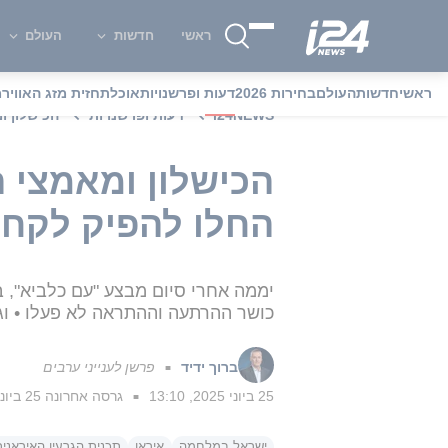
ראשי
חדשות
העולם
ראשי
חדשות
העולם
בחירות 2026
דעות ופרשנויות
אוכל
תחזית מזג האוויר
מ
i24NEWS
דעות ופרשנויות
הכישלון ו
הכישלון ומאמצי 
החלו להפיק לקחים
יממה אחרי סיום מבצע "עם כלביא", 
כושר ההרתעה וההתראה לא פעלו • וגם
ברוך ידיד
פרשן לענייני ערבים
■
25 ביוני 2025, 13:10
גרסה אחרונה
25 ביוני 2025, 18:09
■
ישראל במלחמה
איראן
תכנית הגרעין האיראנית