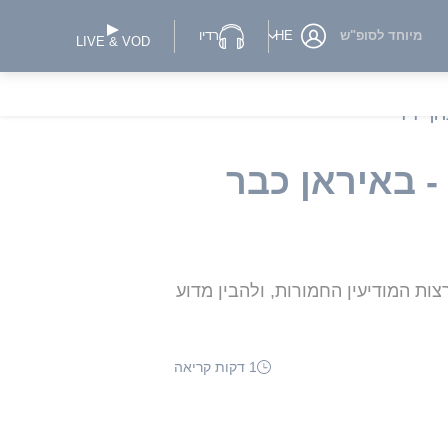
מיוחד לסופ"ש
HE
רדיו
LIVE & VOD
וך ידיד
 באיראן כבר
ת המודיעין החמורות, ולהבין מדוע
1 דקות קריאה