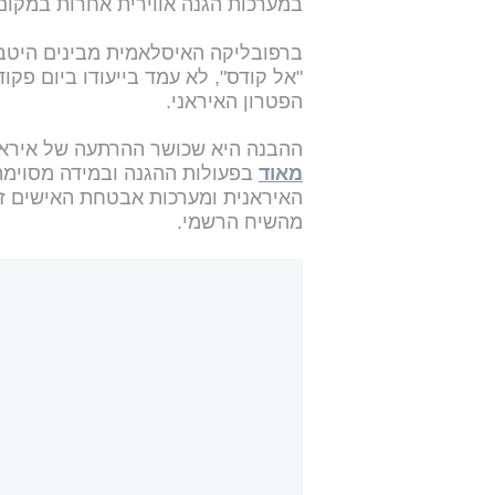
במערכות הגנה אווירית אחרות במקום 
ברפובליקה האיסלאמית מבינים היטב
"אל קודס", לא עמד בייעודו ביום פק
הפטרון האיראני.
ההבנה היא שכושר ההרתעה של איראן 
מאוד
בפעולות ההגנה ובמידה מסוימת
האיראנית ומערכות אבטחת האישים זק
מהשיח הרשמי.