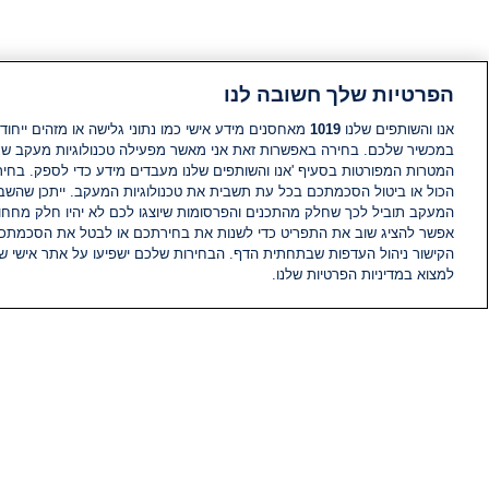
הפרטיות שלך חשובה לנו
אנו והשותפים שלנו
1019
מאחסנים מידע אישי כמו נתוני גלישה או מזהים ייחודי
במכשיר שלכם. בחירה באפשרות זאת אני מאשר מפעילה טכנולוגיות מעקב ש
המטרות המפורטות בסעיף 'אנו והשותפים שלנו מעבדים מידע כדי לספק. בחי
הכול או ביטול הסכמתכם בכל עת תשבית את טכנולוגיות המעקב. ייתכן שהשבת
המעקב תוביל לכך שחלק מהתכנים והפרסומות שיוצגו לכם לא יהיו חלק מחחומ
אפשר להציג שוב את התפריט כדי לשנות את בחירתכם או לבטל את הסכמתכ
הקישור ניהול העדפות שבתחתית הדף. הבחירות שלכם ישפיעו על אתר אישי של
למצוא במדיניות הפרטיות שלנו.
חדשות
פיד חדשות
מידע
הוועד המנהל של i24NEWS
הטאלנטים של i24NEWS
תוכניות הטלוויזיה של i24NEWS
רדיו בשידור חי