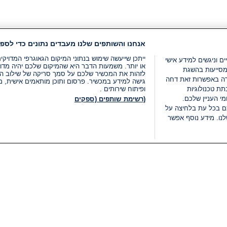
אנחנו והשותפים שלנו מעבדים נתונים כדי לספק
ייתכן שייעשה שימוש בנתוני המיקום הגאוגרפי המדוי
ים וניגשים למידע אישי
או יותר. משמעות הדבר היא שהמיקום שלכם יהיה מדוי
מסייעות בהשגת
לזהות את המכשיר שלכם על סמך סריקה של שילוב המאפי
רה באפשרות זאת דחה
גישה למידע במכשיר. פרסום ותוכן מותאמים אישית, מד
ת טכנולוגיות
ופיתוח שירותים .
י העניין שלכם.
(רשימת שותפים (ספקים
ם בכל עת בלחיצה על
נו. מידע נוסף אפשר
LIVE
קטגוריות
משפטי
חדשות מתפרצות
תנאי שימוש
חדשות
מדיניות פרטיות
העולם
תנאי פרסום ותנאי מכירות
בחירות 2026
הצהרת נגישות