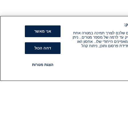
:
אני מאשר
קים שלכם לצורך תמיכה במטרה אחת
ק עד לרמה של מספר מטרים.. ניתן
ינים הייחודי שלו.. אחסון ו/או
ידת פרסום ותוכן, ניתוח קהל
דחה הכול
הצגת מטרות
רדיו
תוכניות
עקבו אחרינו
הירשם לניוזלטר