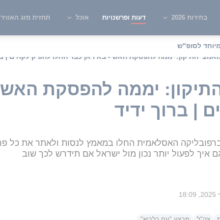
בחירות 2026
דעות ופרשנויות
אוכל
תחזית מזג האוויר
יוחד לסופ"ש
מאמצי התיקון: יממה להפסקת האש - באיראן כבר החלו להפיק לקחים | בר
התיקון: יממה להפסקת האש -
 | ברוך ידיד
ברפובליקה האסלאמית החלו במאמץ לנסות ולאתר את כל פרצו
 איך לפעול יותר נכון מול ישראל אם תידרש לכך שוב
צה"ל
מבצע "עם כלביא"