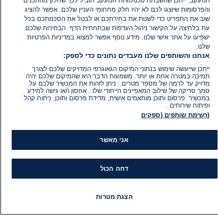
המעקב. ייתכן שהשבתת טכנולוגיות המעקב תוביל לכך שחלק מהתכנים
והפרסומות שיוצגו לכם לא יהיו חלק מחחומי העניין שלכם. אפשר להציג
שוב את התפריט כדי לשנות את בחירתכם או לבטל את הסכמתכם בכל
עת בלחיצה על הקישור ניהול העדפות שבתחתית הדף. הבחירות שלכם
ישפיעו על אתר אישי שלנו. מידע נוסף אפשר למצוא במדיניות הפרטיות
שלנו.
אנחנו והשותפים שלנו מעבדים נתונים כדי לספק:
ייתכן שייעשה שימוש בנתוני המיקום הגאוגרפי המדויקים שלכם לצורך
תמיכה במטרה אחת או יותר. משמעות הדבר היא שהמיקום שלכם יהיה
מדויק עד לרמה של מספר מטרים.. ניתן לזהות את המכשיר שלכם על
סמך סריקה של שילוב המאפיינים הייחודי שלו.. אחסון ו/או גישה למידע
במכשיר. פרסום ותוכן מותאמים אישית, מדידת פרסום ותוכן, ניתוח קהל
ופיתוח שירותים .
(רשימת שותפים (ספקים
אני מאשר
דחה הכול
מידע
קט
הצגת מטרות
הוועד המנהל של i24NEWS
חד
הטאלנטים של i24NEWS
חד
חדשות
פיד חדשות
LIVE
רדיו
תוכניות
תוכניות הטלוויזיה של i24NEWS
הע