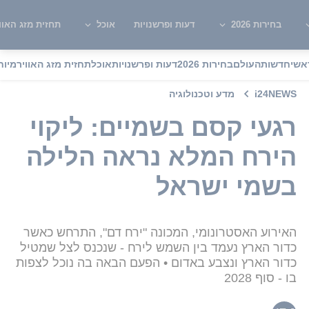
בחירות 2026
דעות ופרשנויות
אוכל
תחזית מזג האוו
אשי
חדשות
העולם
בחירות 2026
דעות ופרשנויות
אוכל
תחזית מזג האוויר
מיוח
i24NEWS
מדע וטכנולוגיה
רגעי קסם בשמיים: ליקוי
הירח המלא נראה הלילה
בשמי ישראל
האירוע האסטרונומי, המכונה "ירח דם", התרחש כאשר
כדור הארץ נעמד בין השמש לירח - שנכנס לצל שמטיל
כדור הארץ ונצבע באדום • הפעם הבאה בה נוכל לצפות
בו - סוף 2028