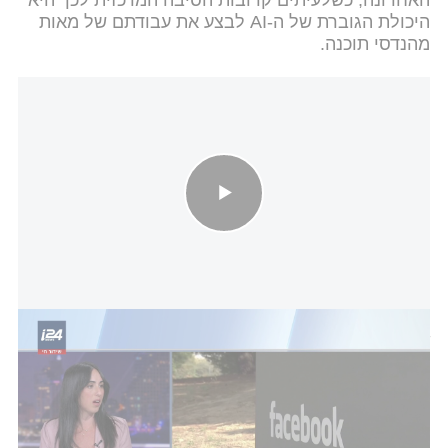
האחרונה, כשלעיתים קרובות הסיבה המרכזית לכך היא
היכולת הגוברת של ה-AI לבצע את עבודתם של מאות
מהנדסי תוכנה.
היערכות בישראל: פיטורי ענק בפייסבוק; הערכה: "מטא" תפטר כמאה
עובדים בישראל
למרות היכולת של בינה מלאכותית לחסוך סכומי עתק
לחברות הטכנולוגיה, קלארק אומר שאנשים יצירתיים