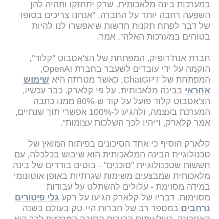
במערכות בינה מלאכותית, שרק יתחזקו ותהיה להן
השפעה רחבה יותר על החברה. "אנחנו צריכים בסופו
של דבר לפתח תקנות חדשות שיאפשרו לנו להיות
בטוחים במערכות האלה", אמר.
חברת אנת'רופיק, המפתחת של הצ'אטבוט "קלוד",
הוקמה על ידי עובדים לשעבר בחברת OpenAI,
המפתחת של ChatGPT, כאשר מטרתה היא
שימוש
אחראי
בבינה מלאכותית. על פי קלארק, כבר עכשיו,
הצ'אטבוט קלוד פועל על קוד ש-80% ממנו כתבה
המערכת בעצמה, ולהגיע ל-100% אפשרי תוך שנתיים,
אמר קלארק, ו"יהיו לכך השלכות עצומות".
קלארק הוסיף כי אחד הסיכונים בפיתוח המואץ של
טכנולוגיית הבינה המלאכותית הוא שיבוש בכלכלה, עם
חששות שטכנולוגיית "סוכנים" - בוטים בודדים של בינה
מלאכותית שמבצעים משימות שגרתיות באופן אוטונומי
במידה מסוימת - עלולים להשתלט על עבודות
מסוימות. דבריו של קלארק הגיעו על רקע
גלי פיטורים
נרחבים
במספר רב של חברות היי-טק בעולם בשנה