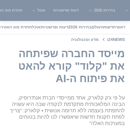
בחירות 2026
דעות ופרשנויות
אוכל
תחזית מזג האו
ראשי
חדשות
העולם
בחירות 2026
דעות ופרשנויות
אוכל
תחזית מזג האוויר
מ
i24NEWS
מדע וטכנולוגיה
מייסד החברה שפיתחה
את "קלוד" קורא להאט
את פיתוח ה-AI
על פי ג'ק קלארק, אחד ממייסדי חברת אנת'רופיק,
הבינה המלאכותית מתקדמת לנקודה שבה היא עשויה
להתפתח בעצמה ללא תרומה אנושית • קלארק: "צריך
לפתח תקנות חדשות שיאפשרו לנו להיות בטוחים
במערכות האלה"