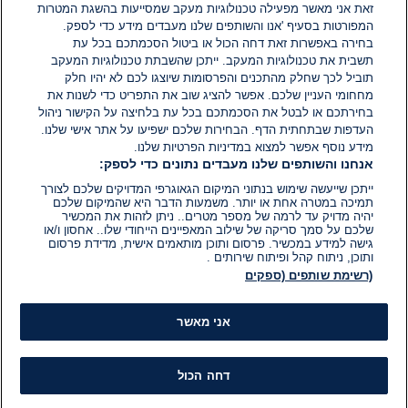
אין עדיין תגובות. היה הראשון להגיב
זאת אני מאשר מפעילה טכנולוגיות מעקב שמסייעות בהשגת המטרות
המפורטות בסעיף 'אנו והשותפים שלנו מעבדים מידע כדי לספק.
בחירה באפשרות זאת דחה הכול או ביטול הסכמתכם בכל עת
הוסף תגובה
תשבית את טכנולוגיות המעקב. ייתכן שהשבתת טכנולוגיות המעקב
תוביל לכך שחלק מהתכנים והפרסומות שיוצגו לכם לא יהיו חלק
מחחומי העניין שלכם. אפשר להציג שוב את התפריט כדי לשנות את
בחירתכם או לבטל את הסכמתכם בכל עת בלחיצה על הקישור ניהול
העדפות שבתחתית הדף. הבחירות שלכם ישפיעו על אתר אישי שלנו.
מידע נוסף אפשר למצוא במדיניות הפרטיות שלנו.
אנחנו והשותפים שלנו מעבדים נתונים כדי לספק:
ייתכן שייעשה שימוש בנתוני המיקום הגאוגרפי המדויקים שלכם לצורך
תמיכה במטרה אחת או יותר. משמעות הדבר היא שהמיקום שלכם
יהיה מדויק עד לרמה של מספר מטרים.. ניתן לזהות את המכשיר
שלכם על סמך סריקה של שילוב המאפיינים הייחודי שלו.. אחסון ו/או
גישה למידע במכשיר. פרסום ותוכן מותאמים אישית, מדידת פרסום
ותוכן, ניתוח קהל ופיתוח שירותים .
(רשימת שותפים (ספקים
אני מאשר
דחה הכול