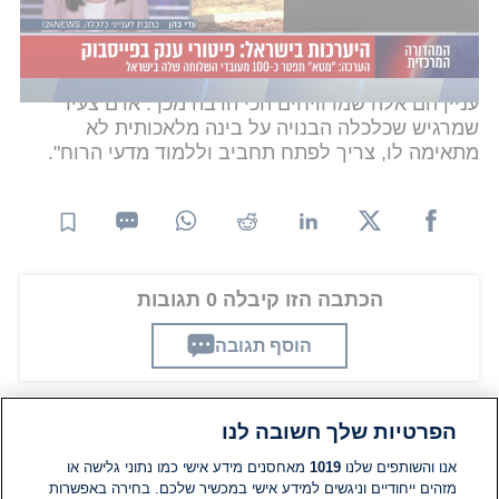
יותר ויש להם יותר רעיונות טובים יותר, והם עשויים
למעשה להיות בעלי יתרון על פני טכנולוגיית בינה
מלאכותית: "אנשים יצירתיים יכולים לחשוב בצורה
רחבה. אנשים שקוראים הרבה, אנשים שיש להם תחומי
עניין הם אלה שמרוויחים הכי הרבה מכך. אדם צעיר
שמרגיש שכלכלה הבנויה על בינה מלאכותית לא
מתאימה לו, צריך לפתח תחביב וללמוד מדעי הרוח".
הכתבה הזו קיבלה 0 תגובות
הוסף תגובה
הפרטיות שלך חשובה לנו
תגובות
אנו והשותפים שלנו
1019
מאחסנים מידע אישי כמו נתוני גלישה או
מזהים ייחודיים וניגשים למידע אישי במכשיר שלכם. בחירה באפשרות