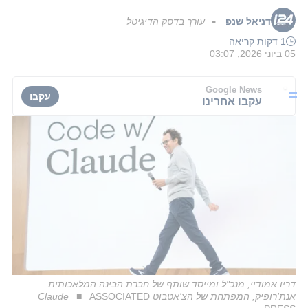
דניאל שנפ
עורך בדסק הדיגיטל
■
1 דקות קריאה
05 ביוני 2026, 03:07
Google News
עקבו
עקבו אחרינו
דריו אמודיי, מנכ"ל ומייסד שותף של חברת הבינה המלאכותית
אנת'רופיק, המפתחת של הצ'אטבוט Claude
ASSOCIATED