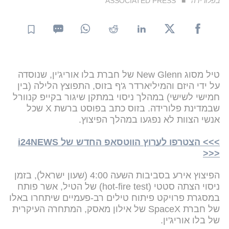
בפלורידה
ASSOCIATED PRESS
טיל מסוג New Glenn של חברת בלו אוריג'ין, שנוסדה
על ידי היזם והמיליארדר ג'ף בזוס, התפוצץ הלילה (בין
חמישי לשישי) במהלך ניסוי במתקן שיגור בקייפ קנוורל
שבמדינת פלורידה. בזוס כתב בפוסט ברשת X שכל
אנשי הצוות לא נפגעו במהלך הפיצוץ.
>>> הצטרפו לערוץ הווטסאפ החדש של i24NEWS
<<<
הפיצוץ אירע בסביבות השעה 4:00 (שעון ישראל), בזמן
ניסוי הצתה סטטי (hot-fire test) של הטיל, אשר פותח
במסגרת פרויקט פיתוח טילים רב-פעמיים שיתחרו באלו
של חברת SpaceX של אילון מאסק, המתחרה העיקרית
של בלו אוריג'ין.