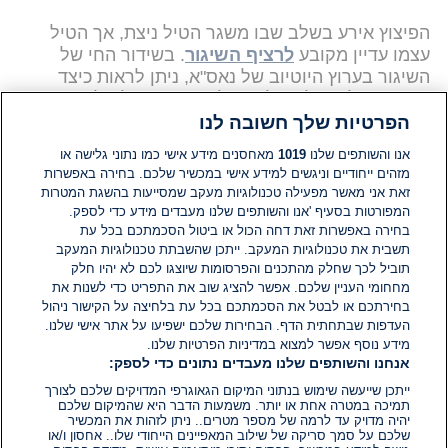
הפיצוץ אירע בשלב שבו משגר הטיל ניצת, אך הטיל
עצמו עדיין מקובע
לרציף השיגור
. בשידור החי של
השיגור בערוץ היוטיוב של נאס"א, ניתן לראות כיצד
המשגר של הטיל מתלקח, ולאחר מכן שולח להבות
אדירות לכל עבר.
הפרטיות שלך חשובה לנו
אנו והשותפים שלנו
1019
מאחסנים מידע אישי כמו נתוני גלישה או
בזוס כתב רשת X על הפיצוץ והניסוי שכשל כי "מוקדם
מזהים ייחודיים וניגשים למידע אישי במכשיר שלכם. בחירה באפשרות
מדי לדעת את שורש האירוע, אך אנו כבר עובדים כדי
זאת אני מאשר מפעילה טכנולוגיות מעקב שמסייעות בהשגת המטרות
למצוא אותו. זהו יום קשה מאוד, אך נבנה מחדש כל מה
המפורטות בסעיף 'אנו והשותפים שלנו מעבדים מידע כדי לספק.
שצריך לבנות מחדש ונחזור לטוס". גם אילון מאסק גם
בחירה באפשרות זאת דחה הכול או ביטול הסכמתכם בכל עת
תשבית את טכנולוגיות המעקב. ייתכן שהשבתת טכנולוגיות המעקב
הגיב לפיצוץ ברשת X וכתב: "מצער מאוד. טילים הם
תוביל לכך שחלק מהתכנים והפרסומות שיוצגו לכם לא יהיו חלק
קשים".
מחחומי העניין שלכם. אפשר להציג שוב את התפריט כדי לשנות את
בחירתכם או לבטל את הסכמתכם בכל עת בלחיצה על הקישור ניהול
העדפות שבתחתית הדף. הבחירות שלכם ישפיעו על אתר אישי שלנו.
מידע נוסף אפשר למצוא במדיניות הפרטיות שלנו.
האירוע התרחש יום לאחר שמנהל נאס"א, ג'ארד
אנחנו והשותפים שלנו מעבדים נתונים כדי לספק:
אייזקמן, שיבח את חברת בלו אוריג'ין על תפקידה
ייתכן שייעשה שימוש בנתוני המיקום הגאוגרפי המדויקים שלכם לצורך
המכריע
בתוכנית ארטמיס
של סוכנות החלל
תמיכה במטרה אחת או יותר. משמעות הדבר היא שהמיקום שלכם
האמריקנית, שמטרתה להחזיר אסטרונאוטים אמריקנים
יהיה מדויק עד לרמה של מספר מטרים.. ניתן לזהות את המכשיר
שלכם על סמך סריקה של שילוב המאפיינים הייחודי שלו.. אחסון ו/או
לירח בשנת 2028. במהלך נאום שנשא ביום רביעי,