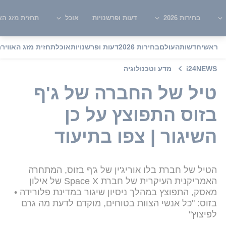
בחירות 2026
דעות ופרשנויות
אוכל
תחזית מזג האו
ראשי
חדשות
העולם
בחירות 2026
דעות ופרשנויות
אוכל
תחזית מזג האוויר
מ
i24NEWS
מדע וטכנולוגיה
טיל של החברה של ג'ף
בזוס התפוצץ על כן
השיגור | צפו בתיעוד
הטיל של חברת בלו אוריג'ין של ג'ף בזוס, המתחרה
האמריקנית העיקרית של חברת Space X של אילון
מאסק, התפוצץ במהלך ניסיון שיגור במדינת פלורידה •
בזוס: "כל אנשי הצוות בטוחים, מוקדם לדעת מה גרם
לפיצוץ"