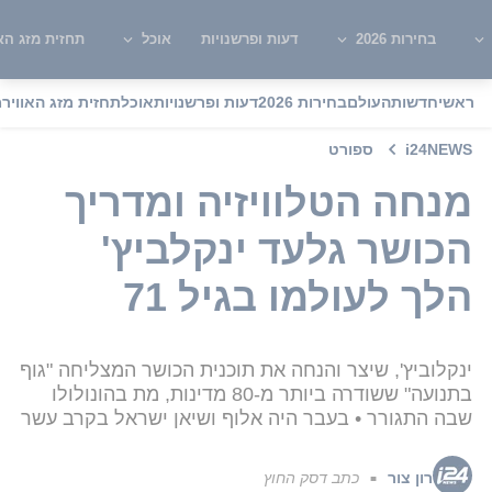
בחירות 2026
דעות ופרשנויות
אוכל
תחזית מזג האו
ראשי
חדשות
העולם
בחירות 2026
דעות ופרשנויות
אוכל
תחזית מזג האוויר
מ
i24NEWS
ספורט
מנחה הטלוויזיה ומדריך
הכושר גלעד ינקלביץ'
הלך לעולמו בגיל 71
ינקלוביץ', שיצר והנחה את תוכנית הכושר המצליחה "גוף
בתנועה" ששודרה ביותר מ-80 מדינות, מת בהונולולו
שבה התגורר • בעבר היה אלוף ושיאן ישראל בקרב עשר
רון צור
כתב דסק החוץ
■