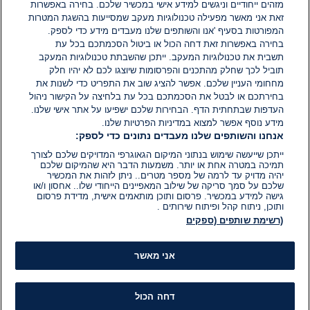
מזהים ייחודיים וניגשים למידע אישי במכשיר שלכם. בחירה באפשרות
זאת אני מאשר מפעילה טכנולוגיות מעקב שמסייעות בהשגת המטרות
אין עדיין תגובות. היה הראשון להגיב
המפורטות בסעיף 'אנו והשותפים שלנו מעבדים מידע כדי לספק.
בחירה באפשרות זאת דחה הכול או ביטול הסכמתכם בכל עת
הוסף תגובה
תשבית את טכנולוגיות המעקב. ייתכן שהשבתת טכנולוגיות המעקב
תוביל לכך שחלק מהתכנים והפרסומות שיוצגו לכם לא יהיו חלק
מחחומי העניין שלכם. אפשר להציג שוב את התפריט כדי לשנות את
בחירתכם או לבטל את הסכמתכם בכל עת בלחיצה על הקישור ניהול
העדפות שבתחתית הדף. הבחירות שלכם ישפיעו על אתר אישי שלנו.
מידע נוסף אפשר למצוא במדיניות הפרטיות שלנו.
אנחנו והשותפים שלנו מעבדים נתונים כדי לספק:
ייתכן שייעשה שימוש בנתוני המיקום הגאוגרפי המדויקים שלכם לצורך
תמיכה במטרה אחת או יותר. משמעות הדבר היא שהמיקום שלכם
יהיה מדויק עד לרמה של מספר מטרים.. ניתן לזהות את המכשיר
שלכם על סמך סריקה של שילוב המאפיינים הייחודי שלו.. אחסון ו/או
גישה למידע במכשיר. פרסום ותוכן מותאמים אישית, מדידת פרסום
ותוכן, ניתוח קהל ופיתוח שירותים .
(רשימת שותפים (ספקים
אני מאשר
דחה הכול