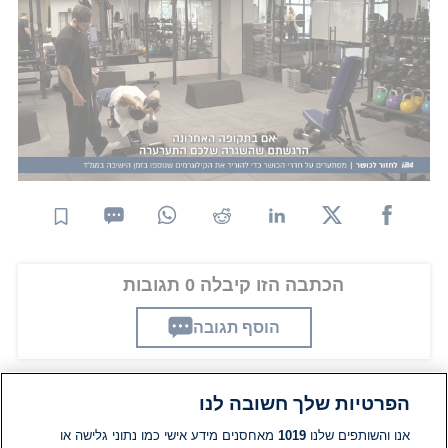
ההצלחה הגדולה של התוכנית, שבה אף התארח חברו
ארנולד שוורצנגר, סללה את הדרך להפקות המשך
מצליחות שיצר ינקלביץ', ובהן "גוף בעיצוב". בזכות
תרומתו העצומה לענף, הוא אף נכלל בשנת 2007
ב"היכל התהילה הלאומי של הכושר" בארצות הברית.
ינקלוביץ' המשיך להנחיל את תרבות הספורט גם בשנים
האחרונות, כאשר העביר שיעורי כושר בזום במהלך
מגפת הקורונה ולאחריה.
הכתבה הזו קיבלה 0 תגובות
הוסף תגובה
הפרטיות שלך חשובה לנו
תגובות
אנו והשותפים שלנו
1019
מאחסנים מידע אישי כמו נתוני גלישה או