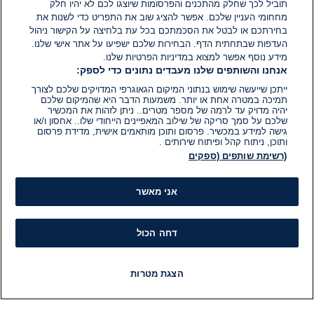
תוביל לכך שחלק מהתכנים והפרסומות שיוצגו לכם לא יהיו חלק
מחחומי העניין שלכם. אפשר להציג שוב את התפריט כדי לשנות את
בחירתכם או לבטל את הסכמתכם בכל עת בלחיצה על הקישור ניהול
העדפות שבתחתית הדף. הבחירות שלכם ישפיעו על אתר אישי שלנו.
מידע נוסף אפשר למצוא במדיניות הפרטיות שלנו.
אנחנו והשותפים שלנו מעבדים נתונים כדי לספק:
ייתכן שייעשה שימוש בנתוני המיקום הגאוגרפי המדויקים שלכם לצורך
תמיכה במטרה אחת או יותר. משמעות הדבר היא שהמיקום שלכם
יהיה מדויק עד לרמה של מספר מטרים.. ניתן לזהות את המכשיר
שלכם על סמך סריקה של שילוב המאפיינים הייחודי שלו.. אחסון ו/או
גישה למידע במכשיר. פרסום ותוכן מותאמים אישית, מדידת פרסום
ותוכן, ניתוח קהל ופיתוח שירותים .
(רשימת שותפים (ספקים
אני מאשר
דחה הכול
הצגת מטרות
חדשות
פיד חדשות
LIVE
רדיו
תוכניות