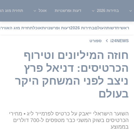
בחירות 2026
דעות ופרשנויות
אוכל
תחזית מזג האו
ראשי
חדשות
העולם
בחירות 2026
דעות ופרשנויות
אוכל
תחזית מזג האוויר
מ
i24NEWS
ספורט
חוזה המיליונים וטירוף
הכרטיסים: דניאל פרץ
ניצב לפני המשחק היקר
בעולם
השוער הישראלי ייאבק על כרטיס לפרמייר ליג • מחירי
הכרטיסים בשוק המשני כבר מטפסים ל-700 דולרים
בממוצע