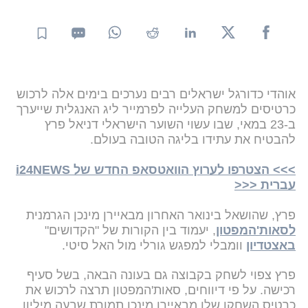
אוהדי כדורגל ישראלים רבים נערכים בימים אלה לרכוש
כרטיסים למשחק העלייה לפרמייר ליג האנגלית שייערך
ב-23 במאי, שבו עשוי השוער הישראלי דניאל פרץ
להבטיח את עתידו בליגה הטובה בעולם.
>>> הצטרפו לערוץ הוואטסאפ החדש של i24NEWS
עברית <<<
פרץ, שהושאל בינואר האחרון מבאיירן מינכן הגרמנית
לסאות'המפטון
, יעמוד בין הקורות של "הקדושים"
באצטדיון
וומבלי למפגש גורלי מול האל סיטי.
פרץ צפוי לשחק בקבוצה גם בעונה הבאה, בשל סעיף
רכישה. על פי דיווחים, סאות'המפטון תרצה לרכוש את
כרטיס השחקן שלו מבאיירן מינכן תמורת שבעה מיליון