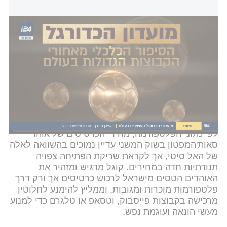
מועדוני הכדורגל העשירים בעולם: באיירן מינכן של דניאל פרץ על 5
מיליארד דולר
עבור חבילות אירוח יוקרתיות באצטדיון, המחירים כבר
מטפסים ליותר מ-2,900 דולר. מנהל הטכנולוגיות
הראשי ומייסד-שותף של החברה, גיא קוגל, מסביר כי
העניין מצד הקהל הישראלי שרוצה ללוות את פרץ ברגע
השיא של הקריירה שלו הוא חסר תקדים.
לפי נתוני הפלטפורמה, מחירי הכרטיסים של אוהדי
סאות'המפטון בשוק המשני עדיין נמוכים בהשוואה לאלה
של האל סיטי, אך לקראת שריקת הפתיחה צפויה
תנודתיות חדה במחירים. קוגל מדגיש ומזהיר את
האוהדים הטסים מישראל לרכוש כרטיסים אך ורק דרך
פלטפורמות מוכרות ומגובות, וממליץ להימנע לחלוטין
מרכישה בקבוצות פייסבוק, וטסאפ או טלגרם כדי למנוע
מעשי הונאה ועוגמת נפש.